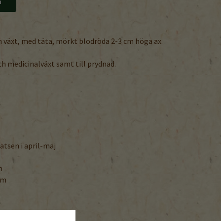
n
 växt, med täta, mörkt blodröda 2-3 cm höga ax.
h medicinalväxt samt till prydnad.
.
latsen i april-maj
m
cm