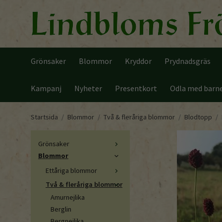
Grönsaker
Blommor
Kryddor
Prydnadsgräs
Kampanj
Nyheter
Presentkort
Odla med barn
Startsida
/
Blommor
/
Två & fleråriga blommor
/
Blodtopp
/
Grönsaker
Blommor
Ettåriga blommor
Två & fleråriga blommor
Amurnejlika
Berglin
Bergnejlika