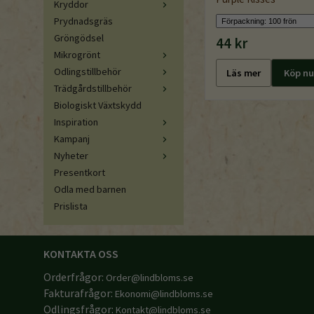
Kryddor
Prydnadsgräs
Gröngödsel
44 kr
Mikrogrönt
Odlingstillbehör
Läs mer
Köp nu
Trädgårdstillbehör
Biologiskt Växtskydd
Inspiration
Kampanj
Nyheter
Presentkort
Odla med barnen
Prislista
KONTAKTA OSS
Orderfrågor:
Order@lindbloms.se
Fakturafrågor:
Ekonomi@lindbloms.se
Odlingsfrågor:
Kontakt@lindbloms.se