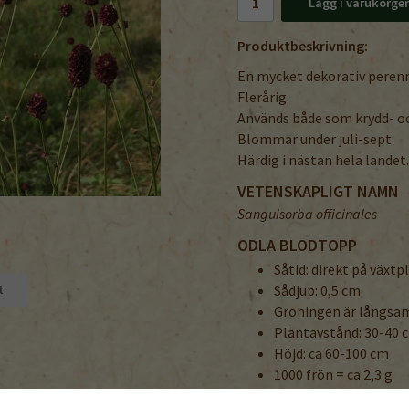
Lägg i varukorge
Produktbeskrivning:
En mycket dekorativ perenn
Flerårig.
Används både som krydd- oc
Blommar under juli-sept.
Härdig i nästan hela landet
VETENSKAPLIGT NAMN
Sanguisorba officinales
ODLA BLODTOPP
Såtid: direkt på växtp
Sådjup: 0,5 cm
t
Groningen är långsa
Plantavstånd: 30-40 
Höjd: ca 60-100 cm
1000 frön = ca 2,3 g
Grobarhet lägst 40%