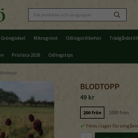
Gröngödsel
Mikrogrönt
Odlingstillbehör
Trädgårdstil
en
Prislista 2026
Odlingstips
Blodtopp
BLODTOPP
49 kr
200 frön
1000 frön
Finns i lager för omgåen