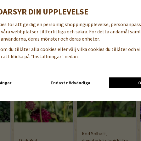
DARSYR DIN UPPLEVELSE
kies för att ge dig en personlig shoppingupplevelse, personanpas
N
a våra webbplatser tillförlitliga och säkra. För detta ändamål samla
användarna, deras mönster och deras enheter.
om du tillåter alla cookies eller välj vilka cookies du tillåter och vil
 att klicka på "Inställningar" nedan.
ningar
Endast nödvändiga
O
Röd Solhatt,
Dark Red
demeter/ekologiskt frö