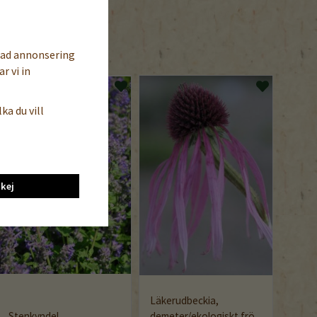
sad annonsering
r vi in
ka du vill
kej
Läkerudbeckia,
White
Stenkyndel
demeter/ekologiskt frö
demet