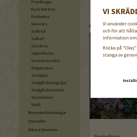
Prästkrage
VI SKRÄD
Rysk Martorn
Rödmalva
Vi använder coo
Silverarv
ANDRA KÖPTE ÄVE
och för att håll
Solbrud
information om 
Solhatt
Stockros
Klicka på "Okej" 
Stjärnflocka
stänga av genom
Strandveronika
Stäppsalvia
Tovsippa
Inställ
Trädgårdskungsljus
Trädgårdsnattviol
Tusensköna
Vädd
Blomsterblandningar
Eterneller
Ätbara blommor
Purple Kisses