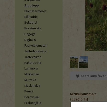
Blodtopp
Blomstermorot
Blåkudde
Bolltistel
Borstnejlika
Dagöga
Digitalis
Fackelblomster
Jättedaggkåpa
Jättevallmo
Kantnepeta
Lammöra
Minipensé
Spara som favori
Murreva
Myskmalva
Pensé
Artikelnummer:
Perovskia
39530-0.2M
Praktnejlika