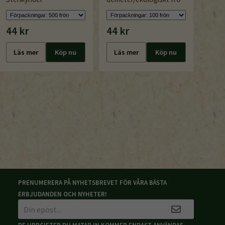
44 kr
44 kr
44 k
Läs mer
Köp nu
Läs mer
Köp nu
Läs
PRENUMERERA PÅ NYHETSBREVET FÖR VÅRA BÄSTA
ERBJUDANDEN OCH NYHETER!