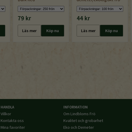
79 kr
44 kr
Läs mer
Köp nu
Läs mer
Köp nu
HANDLA
INFORMATION
Villkor
Om Lindbloms Frö
Kontakta oss
Kvalitet och grobarhet
Mina favoriter
Eko och Demeter