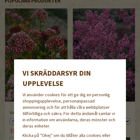
POPULÄRA PRODUKTER
VI SKRÄDDARSYR DIN
UPPLEVELSE
Vi använder cookies för att ge dig en personlig
shoppingupplevelse, personanpassad
annonsering och för att hålla våra webbplatser
Vorläufer Mix
Trädgårdsnattviol
tillförlitliga och säkra. För detta ändamål samlar vi
in information om användarna, deras mönster och
deras enheter.
35 kr
39 kr
44 kr
44 kr
Klicka på "Okej" om du tillåter alla cookies eller