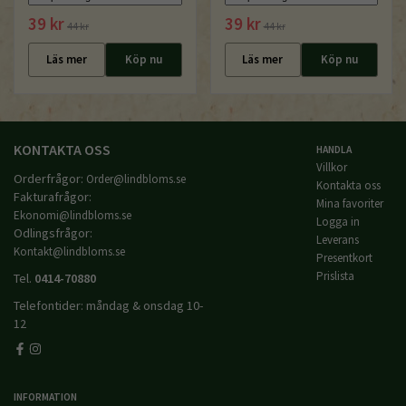
39 kr
39 kr
44 kr
44 kr
Läs mer
Köp nu
Läs mer
Köp nu
KONTAKTA OSS
HANDLA
Villkor
Orderfrågor:
Order@lindbloms.se
Kontakta oss
Fakturafrågor:
Mina favoriter
Ekonomi@lindbloms.se
Logga in
Odlingsfrågor:
Leverans
Kontakt@lindbloms.se
Presentkort
Prislista
Tel.
0414-70880
Telefontider: måndag & onsdag 10-
12
INFORMATION