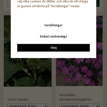
välj vilka cookies du tillåter och vilka du vill stänga
Läs mer
Köp nu
Läs mer
Köp nu
av genom att klicka på "Inställningar" nedan.
Inställningar
Endast nödvändiga
Okej
Amurnejlika,
Solros Topolino
demeter/ekologiskt frö