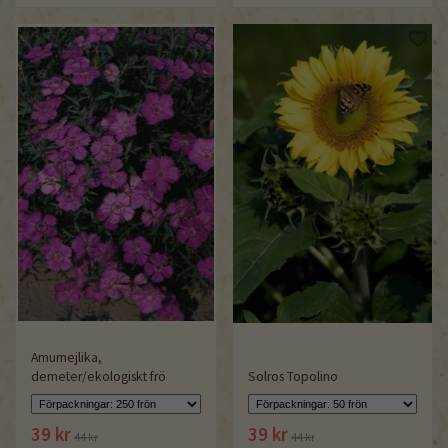
Amurnejlika,
demeter/ekologiskt frö
Solros Topolino
39 kr
39 kr
44 kr
44 kr