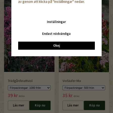
av genom att klicka på "Inställningar" nedan.
Inställningar
Endast nödvändiga
Okej
Trädgårdsnattviol
Vorläufer Mix
39 kr
35 kr
44 kr
44 kr
Läs mer
Köp nu
Läs mer
Köp nu