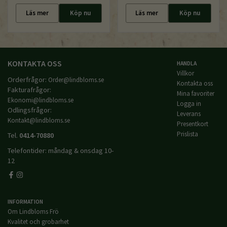
Läs mer
Köp nu
Läs mer
Köp nu
KONTAKTA OSS
HANDLA
Villkor
Orderfrågor:
Order@lindbloms.se
Kontakta oss
Fakturafrågor:
Mina favoriter
Ekonomi@lindbloms.se
Logga in
Odlingsfrågor:
Leverans
Kontakt@lindbloms.se
Presentkort
Prislista
Tel.
0414-70880
Telefontider: måndag & onsdag 10-
12
INFORMATION
Om Lindbloms Frö
Kvalitet och grobarhet