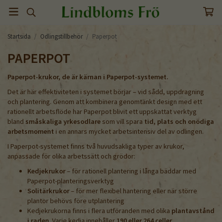
Startsida
/
Odlingstillbehör
/
Paperpot
PAPERPOT
Paperpot-krukor, de är kärnan i Paperpot-systemet.
Det är här effektiviteten i systemet börjar – vid sådd, uppdragning
och plantering. Genom att kombinera genomtänkt design med ett
rationellt arbetsflöde har Paperpot blivit ett uppskattat verktyg
bland
småskaliga yrkesodlare
som vill spara
tid, plats och onödiga
arbetsmoment
i en annars mycket arbetsintensiv del av odlingen.
I Paperpot-systemet finns två huvudsakliga typer av krukor,
anpassade för olika arbetssätt och grödor:
Kedjekrukor
– för rationell plantering i långa bäddar med
Paperpot-planteringsverktyg
Solitärkrukor
– för mer flexibel hantering eller när större
plantor behövs före utplantering
Kedjekrukorna finns i flera utföranden med olika
plantavstånd
i raden
. Varje kedja innehåller
190 eller 264 celler
.