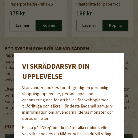
Paperpot kedjekruka-15
Plantbrätte för paperpot
375 kr
186 kr
Läs mer
Köp nu
Läs mer
Köp nu
ETT SYSTEM SOM BÖRJAR VID SÅDDEN
Paperpot bygger på att plantorna sås tätt i sammanhängande
papperskedjor. Det förändrar hur du tänker kring plantuppdragning
VI SKRÄDDARSYR DIN
redan från start. Sådden blir snabb, repeterbar och lätt att planera,
särskilt när du jobbar med många omgångar och relativt stora
UPPLEVELSE
volymer.
Vi använder cookies för att ge dig en personlig
Eftersom plantorna står tätt kan du producera betydligt fler plantor
shoppingupplevelse, personanpassad
per kvadratmeter växthusyta jämfört med traditionella pluggbrätten.
annonsering och för att hålla våra webbplatser
För många småskaliga yrkesodlare är just växthusyta en av de mest
tillförlitliga och säkra. För detta ändamål samlar vi
begränsande resurserna. Här gör Paperpot verklig skillnad, utan att
in information om användarna, deras mönster och
kräva större investeringar i ny infrastruktur.
deras enheter.
POPULÄRA PRODUKTER
Klicka på "Okej" om du tillåter alla cookies eller
välj vilka cookies du tillåter och vilka du vill stänga