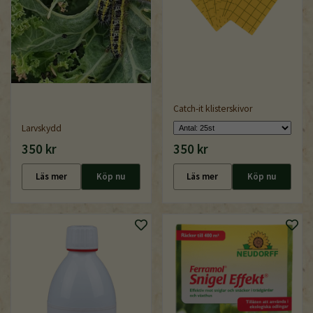
Catch-it klisterskivor
Larvskydd
350 kr
350 kr
Läs mer
Köp nu
Läs mer
Köp nu