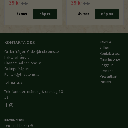
39 kr
39 kr
44 kr
44 kr
Läs mer
Köp nu
Läs mer
Köp nu
KONTAKTA OSS
HANDLA
Villkor
Orderfrågor:
Order@lindbloms.se
Kontakta oss
Fakturafrågor:
Mina favoriter
Ekonomi@lindbloms.se
Logga in
Odlingsfrågor:
Leverans
Kontakt@lindbloms.se
Presentkort
Prislista
Tel.
0414-70880
Telefontider: måndag & onsdag 10-
12
INFORMATION
Om Lindbloms Frö