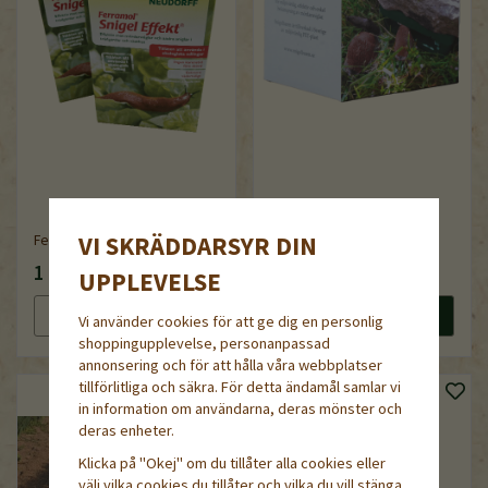
Snigelbaren MatHilda (5-
VI SKRÄDDARSYR DIN
Ferramol, Snigel Effekt, 5 kg
pack)
1 099 kr
175 kr
UPPLEVELSE
Läs mer
Köp nu
Läs mer
Köp nu
Vi använder cookies för att ge dig en personlig
shoppingupplevelse, personanpassad
annonsering och för att hålla våra webbplatser
tillförlitliga och säkra. För detta ändamål samlar vi
in information om användarna, deras mönster och
deras enheter.
Klicka på "Okej" om du tillåter alla cookies eller
välj vilka cookies du tillåter och vilka du vill stänga