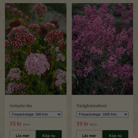
Vorläufer Mix
Trädgårdsnattviol
35 kr
39 kr
44 kr
44 kr
Läs mer
Köp nu
Läs mer
Köp nu