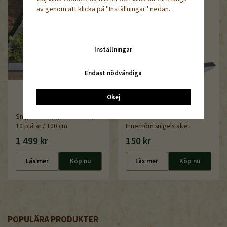
av genom att klicka på "Inställningar" nedan.
Inställningar
Endast nödvändiga
Okej
Snigelstaket, galvaniserad,
10 plåtar / 100 cm
Innerhörn snigelstaket
1 499 kr
150 kr
Läs mer
Köp nu
Läs mer
Köp nu
POPULÄRA PRODUKTER