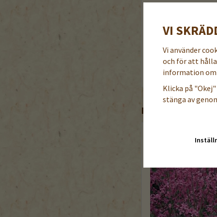
Gullskära, ekologiskt 
VI SKRÄD
44 kr
Vi använder coo
och för att håll
Läs mer
K
information om 
Klicka på "Okej" 
stänga av genom
POPULÄRA PRODU
Inställ