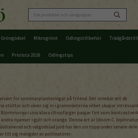
Gröngödsel
Mikrogrönt
Odlingstillbehör
Trädgårdstil
en
Prislista 2026
Odlingstips
varväxt för sommarplanteringar på friland. Det innebär att de
a stöttar och väver sig in i grannväxterna vilket skapar intressan
 Blommorna i sina klara citrusfärger passar fint som kontrastver
andra nyanser i gult och orange. Denna art är liksom C. bipinnatu
väldränerad och välgödslad jord har den sin topp under senare dele
 till sig mängder av pollinatörer.