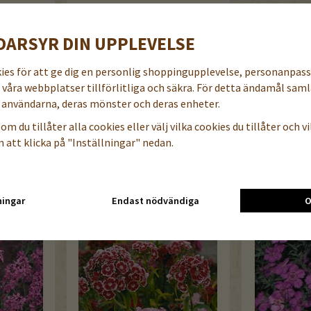
frö
Bright lights
DARSYR DIN UPPLEVELSE
39 kr
kies för att ge dig en personlig shoppingupplevelse, personanpas
44 kr
a våra webbplatser tillförlitliga och säkra. För detta ändamål samla
öp nu
Läs mer
Köp nu
användarna, deras mönster och deras enheter.
om du tillåter alla cookies eller välj vilka cookies du tillåter och vil
 att klicka på "Inställningar" nedan.
KTER
ningar
Endast nödvändiga
O