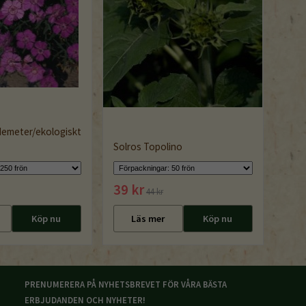
 demeter/ekologiskt
Solros Topolino
39 kr
44 kr
Köp nu
Läs mer
Köp nu
PRENUMERERA PÅ NYHETSBREVET FÖR VÅRA BÄSTA
ERBJUDANDEN OCH NYHETER!