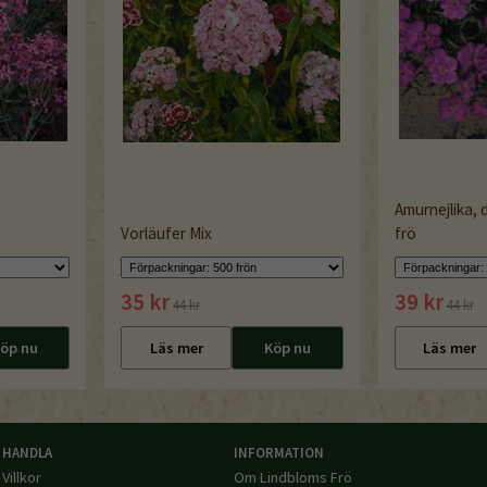
Amurnejlika,
Vorläufer Mix
frö
35 kr
39 kr
44 kr
44 kr
öp nu
Läs mer
Köp nu
Läs mer
HANDLA
INFORMATION
Villkor
Om Lindbloms Frö