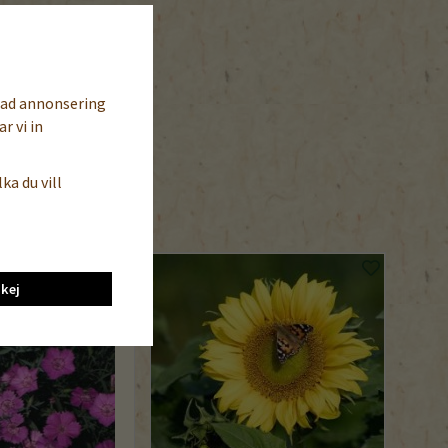
sad annonsering
r vi in
ka du vill
kej