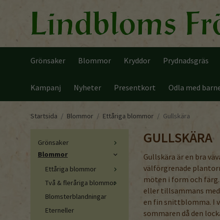
Grönsaker
Blommor
Kryddor
Prydnadsgräs
Kampanj
Nyheter
Presentkort
Odla med barn
Startsida
/
Blommor
/
Ettåriga blommor
/
Gullskära
GULLSKÄRA
Grönsaker
Blommor
Gullskära är en bra vä
välförgrenade plantorn
Ettåriga blommor
möten i form och färg.
Två & fleråriga blommor
eller tillsammans med 
Blomsterblandningar
en fin snittblomma. I 
Eterneller
sommaren då den lockar