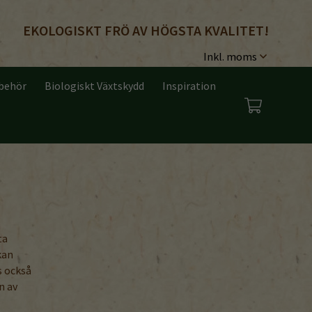
EKOLOGISKT FRÖ AV HÖGSTA KVALITET!
lbehör
Biologiskt Växtskydd
Inspiration
ta
kan
s också
n av