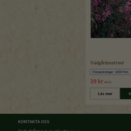
Trädgårdsnattviol
39 kr
44 kr
Läs mer
K
KONTAKTA OSS
Orderfrågor: