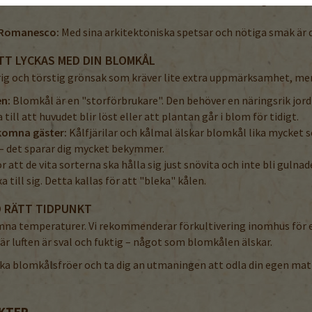
 Romanesco:
Med sina arkitektoniska spetsar och nötiga smak är de
TT LYCKAS MED DIN BLOMKÅL
g och törstig grönsak som kräver lite extra uppmärksamhet, men fö
en:
Blomkål är en "storförbrukare". Den behöver en näringsrik jord
till att huvudet blir löst eller att plantan går i blom för tidigt.
komna gäster:
Kålfjärilar och kålmal älskar blomkål lika mycket so
 – det sparar dig mycket bekymmer.
r att de vita sorterna ska hålla sig just snövita och inte bli guln
a till sig. Detta kallas för att "bleka" kålen.
D RÄTT TIDPUNKT
ämna temperaturer. Vi rekommenderar förkultivering inomhus för e
är luften är sval och fuktig – något som blomkålen älskar.
ka blomkålsfröer och ta dig an utmaningen att odla din egen mat f
KTER