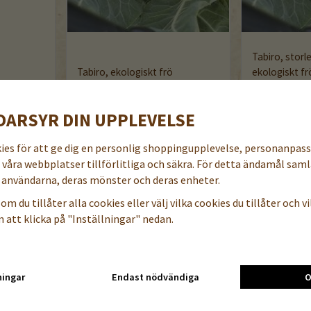
Tabiro, storl
Tabiro, ekologiskt frö
ekologiskt fr
49 kr
69 kr
DARSYR DIN UPPLEVELSE
öp nu
Läs mer
Köp nu
Läs mer
kies för att ge dig en personlig shoppingupplevelse, personanpas
a våra webbplatser tillförlitliga och säkra. För detta ändamål samla
användarna, deras mönster och deras enheter.
KÅL?
om du tillåter alla cookies eller välj vilka cookies du tillåter och vil
 fröjd för ögat, den är också en av våra mest mångsidiga grönsaker
 att klicka på "Inställningar" nedan.
eller ätas rå som ett nyttigt tilltugg. Dessutom är den full med C-v
GRÖNSAKSLANDET
nte bara är vit? Hos oss hittar du sorter som sätter färg på tallrik
ningar
Endast nödvändiga
O
 traditionella blomkålen med tätt packade buketter.
Dessa sorter är inte bara vackra utan innehåller ofta högre halte