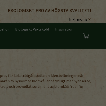
EKOLOGISKT FRÖ AV HÖGSTA KVALITET!
lbehör
Biologiskt Växtskydd
Inspiration
llprov för köksträdgårdsodlaren. Men belöningen när
. Smaken av nyskördad blomkål är betydligt mer nyanserad,
utvalt och provodlat sortiment av blomkålsfröer för