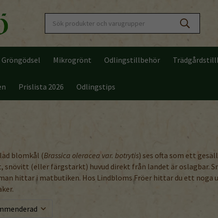
Gröngödsel
Mikrogrönt
Odlingstillbehör
Trädgårdstil
en
Prislista 2026
Odlingstips
lad blomkål (
Brassica oleracea var. botrytis
) ses ofta som ett gesä
t, snövitt (eller färgstarkt) huvud direkt från landet är oslagbar
 man hittar i matbutiken. Hos Lindbloms Fröer hittar du ett noga 
ker.