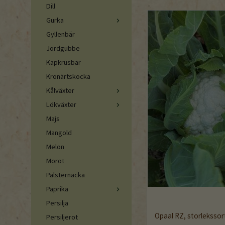
Dill
Gurka
Gyllenbär
Jordgubbe
Kapkrusbär
Kronärtskocka
Kålväxter
Lökväxter
Majs
Mangold
Melon
Morot
Palsternacka
Paprika
Persilja
Opaal RZ, storlekssor
Persiljerot