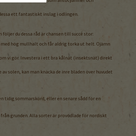
ssa ett fantastiskt inslag i odlingen.
ljer du dessa råd är chansen till succé stor:
 med hög mullhalt och får aldrig torka ut helt. Ojämn
m vi gör. Investera i ett bra kålnät (insektsnät) direkt
ade av solen, kan man knäcka de inre bladen över huvudet
n tidig sommarskörd, eller en senare sådd för en
rån grunden. Alla sorter är provodlade för nordiskt