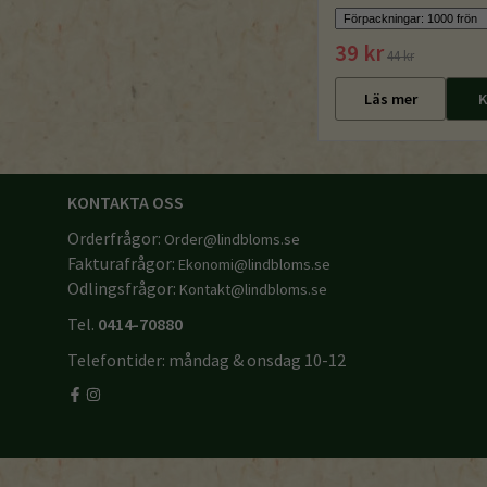
39 kr
44 kr
Läs mer
K
KONTAKTA OSS
Orderfrågor:
Order@lindbloms.se
Fakturafrågor:
Ekonomi@lindbloms.se
Odlingsfrågor:
Kontakt@lindbloms.se
Tel.
0414-70880
Telefontider: måndag & onsdag 10-12