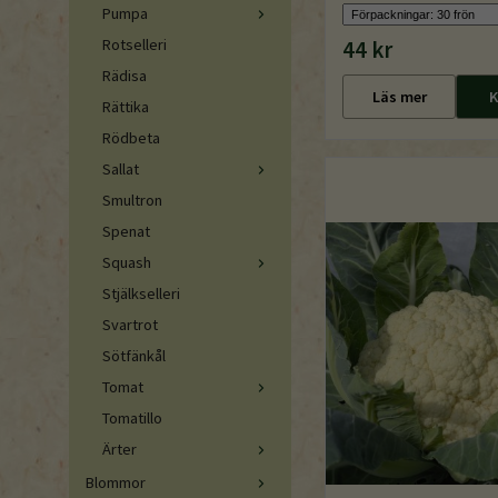
Pumpa
Rotselleri
44 kr
Rädisa
Läs mer
K
Rättika
Rödbeta
Sallat
Smultron
Spenat
Squash
Stjälkselleri
Svartrot
Sötfänkål
Tomat
Tomatillo
Ärter
Blommor