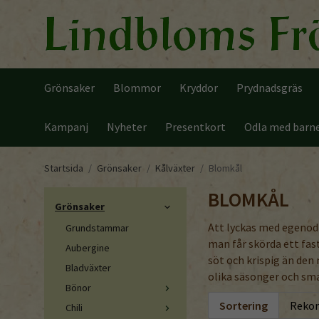
Grönsaker
Blommor
Kryddor
Prydnadsgräs
Kampanj
Nyheter
Presentkort
Odla med barn
Startsida
/
Grönsaker
/
Kålväxter
/
Blomkål
BLOMKÅL
Grönsaker
Att lyckas med egenod
Grundstammar
man får skörda ett fas
Aubergine
söt och krispig än den
Bladväxter
olika säsonger och sma
Bönor
Sortering
Chili