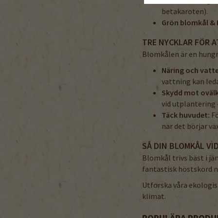
betakaroten).
Grön blomkål &
TRE NYCKLAR FÖR A
Blomkålen är en hungri
Näring och vatt
vattning kan leda 
Skydd mot oväl
vid utplantering
Täck huvudet:
Fö
när det börjar väx
SÅ DIN BLOMKÅL VI
Blomkål trivs bäst i j
fantastisk höstskörd n
Utforska våra ekologis
klimat.
POPULÄRA PRODU