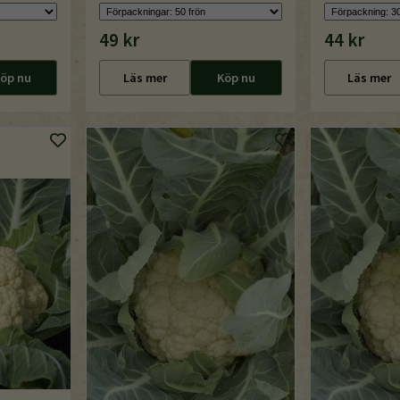
49 kr
44 kr
öp nu
Läs mer
Köp nu
Läs mer