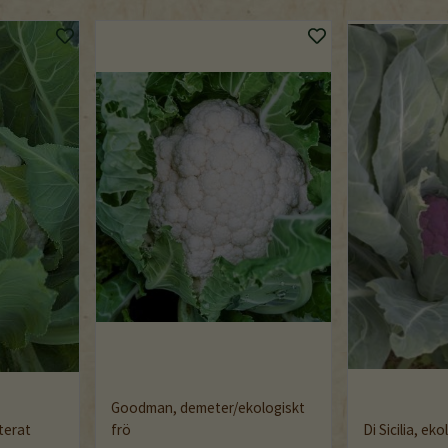
Goodman, demeter/ekologiskt
terat
frö
Di Sicilia, eko