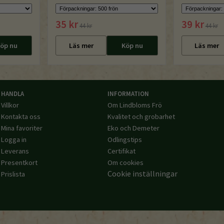
35 kr
39 kr
44 kr
44 kr
öp nu
Läs mer
Köp nu
Läs mer
HANDLA
INFORMATION
Villkor
Om Lindbloms Frö
Kontakta oss
Kvalitet och grobarhet
Mina favoriter
Eko och Demeter
Logga in
Odlingstips
Leverans
Certifikat
Presentkort
Om cookies
Cookie inställningar
Prislista