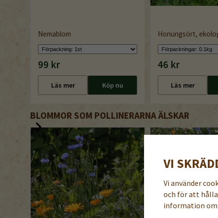
Nemablom
Honungsört, ekolog
99 kr
46 kr
Läs mer
Köp nu
Läs mer
BLOMMOR SOM POLLINERARNA ÄLSKAR
VI SKRÄD
Vi använder coo
och för att håll
information om 