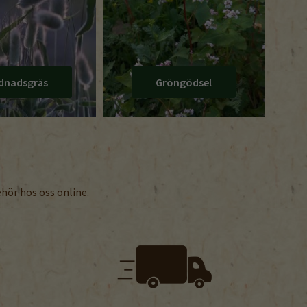
dnadsgräs
Gröngödsel
ehör hos oss online.