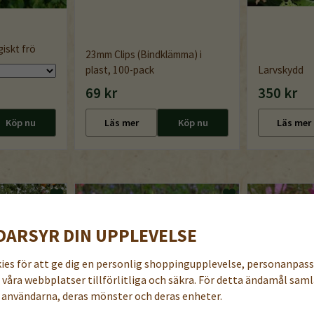
iskt frö
23mm Clips (Bindklämma) i
plast, 100-pack
Larvskydd
69 kr
350 kr
Köp nu
Läs mer
Köp nu
Läs mer
DARSYR DIN UPPLEVELSE
kies för att ge dig en personlig shoppingupplevelse, personanpas
a våra webbplatser tillförlitliga och säkra. För detta ändamål samla
användarna, deras mönster och deras enheter.