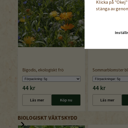
Klicka på "Okej" 
stänga av genom
Inställ
Bigodis, ekologiskt frö
Sommarblomster bl
44 kr
44 kr
Läs mer
Köp nu
Läs mer
BIOLOGISKT VÄXTSKYDD