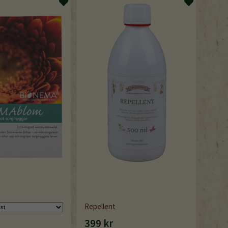
Catch-
Repellent
399 kr
350