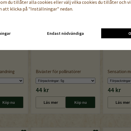
om du tillåter alla cookies eller välj vilka cookies du tillåter och vil
 att klicka på "Inställningar" nedan.
ningar
Endast nödvändiga
O
andning
Biväxter för pollinatörer
Sensation mi
44 kr
44 kr
Köp nu
Läs mer
Köp nu
Läs mer