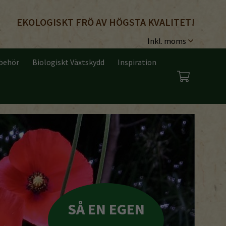
EKOLOGISKT FRÖ AV HÖGSTA KVALITET!
lbehör
Biologiskt Växtskydd
Inspiration
12 ROLIGA
VÄXTSTÖD &
SORTER ATT
SÅ EN EGEN
SÅ SALLAT I
HÅLLBARA