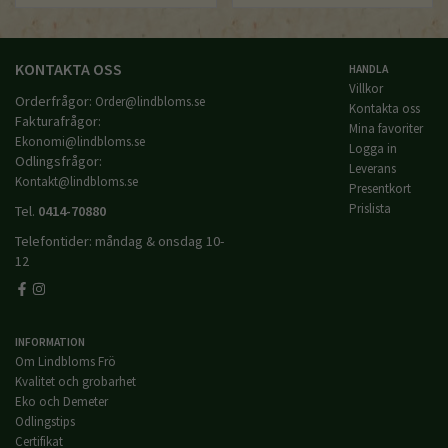
KONTAKTA OSS
HANDLA
Villkor
Orderfrågor:
Order@lindbloms.se
Kontakta oss
Fakturafrågor:
Mina favoriter
Ekonomi@lindbloms.se
Logga in
Odlingsfrågor:
Leverans
Kontakt@lindbloms.se
Presentkort
Prislista
Tel.
0414-70880
Telefontider: måndag & onsdag 10-
12
INFORMATION
Om Lindbloms Frö
Kvalitet och grobarhet
Eko och Demeter
Odlingstips
Certifikat