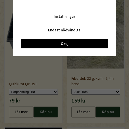
Inställningar
Endast nödvändiga
Okej
Fiberduk 22 g/kvm - 2,4m
QuickPot QP 35T
bred
79 kr
159 kr
Läs mer
Köp nu
Läs mer
Köp nu