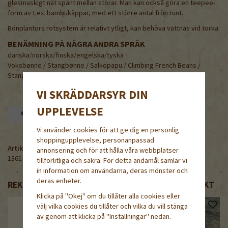
glesmaskigt nät spänt mellan störar. Man kan också göra en teepee-
form av t.ex. bambukäppar, med ett större antal frön runt.
Bönplantors rotsystem är relativt ytligt, kan behöva vattnas vid torka.
BENÄMNING PÅ NÅGRA ANDRA SPRÅK
danska/norska/finska/engelska/tyska
Voksbønne / Stangbønne / Salkopapu / Climbing French Beans /
Stangenbohnen
VI SKRÄDDARSYR DIN
UPPLEVELSE
Spara som favorit
Vi använder cookies för att ge dig en personlig
shoppingupplevelse, personanpassad
Artikelnummer:
annonsering och för att hålla våra webbplatser
1361
tillförlitliga och säkra. För detta ändamål samlar vi
in information om användarna, deras mönster och
deras enheter.
REKOMMENDERADE TILLBEHÖR TILL DENNA PRODUKT
Klicka på "Okej" om du tillåter alla cookies eller
välj vilka cookies du tillåter och vilka du vill stänga
av genom att klicka på "Inställningar" nedan.