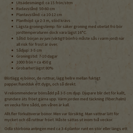
Utsädesmängd: ca 15 frön/strm
Radavstånd: 50-60 cm
Plantavstånd: ca 10-12 cm
Planthöjd: ca 2-3 m, stöd krävs
Lägsta groningstemp: för säker groning med obetat frö bör
jordtemperaturen dock vara lägst 16°C.
Såtid: början av juni (viktigt! bönfrö måste sås i varm jord) när
all risk för frost är över.
Sådjup: 3-5 cm
Groningstid: 7-10 dagar
1000 frön = ca 450 g
Grobarhet lägst 80%
Blötlägg ej bönor, de ruttnar, lägg hellre mellan fuktigt
papper/handduk ett dygn, och så direkt.
Vi rekommenderar bönsådd på 3-5 cm djup. Djupare blir det för kallt,
grundare äts fröet gärna upp. Värm jorden med täckning (fiber/halm)
en vecka före sådd, om våren är kall.
Allt fler förkultiverar bönor. Men var försiktig. Man vattnar lätt för
mycket och då ruttnar fröet. Måste sättas ut inom två veckor.
Odla störböna antingen med ca 3-4 plantor runt en stör eller längs ett