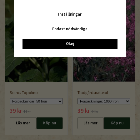
Inställningar
Endast nödvändiga
Okej
Solros Topolino
Trädgårdsnattviol
39 kr
39 kr
44 kr
44 kr
Läs mer
Köp nu
Läs mer
Köp nu