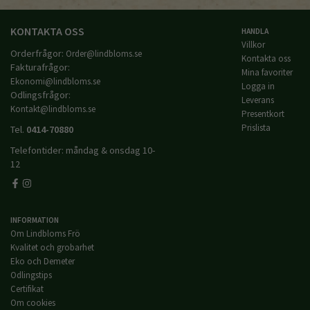
KONTAKTA OSS
HANDLA
Villkor
Orderfrågor:
Order@lindbloms.se
Kontakta oss
Fakturafrågor:
Mina favoriter
Ekonomi@lindbloms.se
Logga in
Odlingsfrågor:
Leverans
Kontakt@lindbloms.se
Presentkort
Prislista
Tel.
0414-70880
Telefontider: måndag & onsdag 10-
12
INFORMATION
Om Lindbloms Frö
Kvalitet och grobarhet
Eko och Demeter
Odlingstips
Certifikat
Om cookies