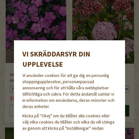
VI SKRÄDDARSYR DIN
UPPLEVELSE
Amurnejlika,
Vi använder cookies för att ge dig en personlig
demeter/ekologiskt frö
Vorläufer Mix
shoppingupplevelse, personanpassad
annonsering och för att hålla våra webbplatser
tillförlitliga och säkra. För detta ändamål samlar vi
39 kr
35 kr
44 kr
44 kr
in information om användarna, deras mönster och
deras enheter.
Läs mer
Köp nu
Läs mer
Köp nu
Klicka på "Okej" om du tillåter alla cookies eller
välj vilka cookies du tillåter och vilka du vill stänga
av genom att klicka på "Inställningar" nedan.