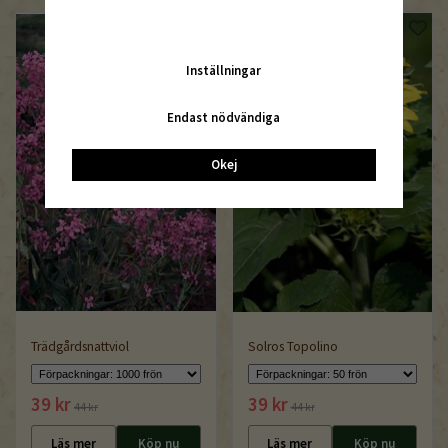
Inställningar
Endast nödvändiga
Okej
Trädgårdsnattviol
Solros Topolino
39 kr
39 kr
44 kr
44 kr
Läs mer
Köp nu
Läs mer
Köp nu