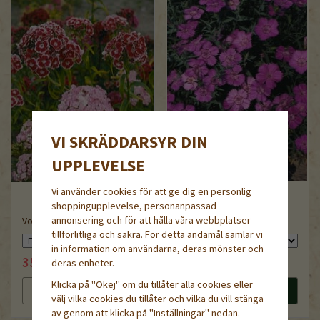
VI SKRÄDDARSYR DIN
UPPLEVELSE
Vi använder cookies för att ge dig en personlig
shoppingupplevelse, personanpassad
Amurnejlika,
annonsering och för att hålla våra webbplatser
Vorläufer Mix
demeter/ekologiskt frö
tillförlitliga och säkra. För detta ändamål samlar vi
in information om användarna, deras mönster och
35 kr
39 kr
deras enheter.
44 kr
44 kr
Klicka på "Okej" om du tillåter alla cookies eller
Läs mer
Köp nu
Läs mer
Köp nu
välj vilka cookies du tillåter och vilka du vill stänga
av genom att klicka på "Inställningar" nedan.