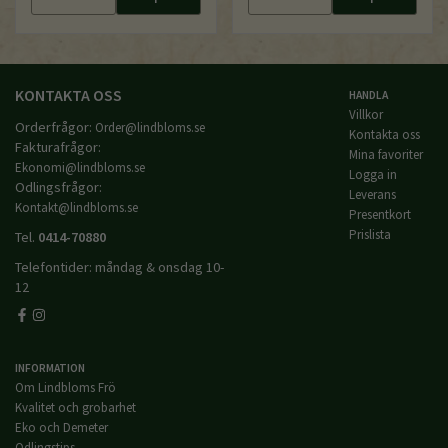
KONTAKTA OSS
HANDLA
Villkor
Orderfrågor:
Order@lindbloms.se
Kontakta oss
Fakturafrågor:
Mina favoriter
Ekonomi@lindbloms.se
Logga in
Odlingsfrågor:
Leverans
Kontakt@lindbloms.se
Presentkort
Prislista
Tel.
0414-70880
Telefontider: måndag & onsdag 10-
12
INFORMATION
Om Lindbloms Frö
Kvalitet och grobarhet
Eko och Demeter
Odlingstips