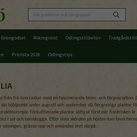
Gröngödsel
Mikrogrönt
Odlingstillbehör
Trädgårdstil
en
Prislista 2026
Odlingstips
LIA
 från frö överraskar med en fascinerande blom- och färgvariation.
sin höjdpunkt under augusti och september då flergreniga plantor fö
aktblommor. Förkultiverade plantor sätts ut först när frostrisken är 
ord i sol och halvskugga. Efter sista skörden på hösten kan favoritern
r säsongen, grävas upp och användas året därpå.