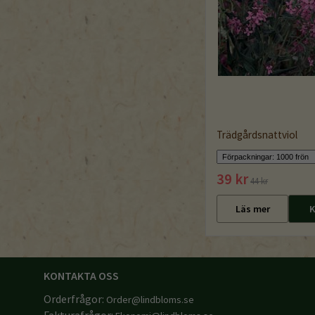
Trädgårdsnattviol
39 kr
44 kr
Läs mer
K
KONTAKTA OSS
Orderfrågor:
Order@lindbloms.se