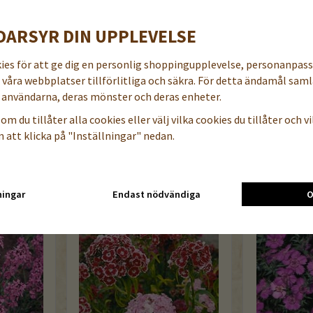
Sommardahlia, ekologiskt frö
Garden Pride
DARSYR DIN UPPLEVELSE
44 kr
59 kr
kies för att ge dig en personlig shoppingupplevelse, personanpas
a våra webbplatser tillförlitliga och säkra. För detta ändamål samla
öp nu
Läs mer
Köp nu
Läs mer
användarna, deras mönster och deras enheter.
om du tillåter alla cookies eller välj vilka cookies du tillåter och vil
 att klicka på "Inställningar" nedan.
KTER
ningar
Endast nödvändiga
O