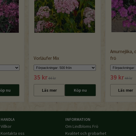
Amurnejlika,
Vorläufer Mix
frö
35 kr
39 kr
44 kr
44 kr
öp nu
Läs mer
Köp nu
Läs mer
HANDLA
INFORMATION
Villkor
Om Lindbloms Frö
Kontakta oss
Kvalitet och grobarhet