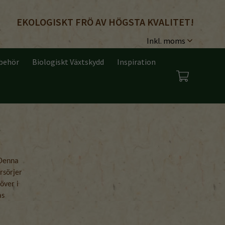
EKOLOGISKT FRÖ AV HÖGSTA KVALITET!
lbehör
Biologiskt Växtskydd
Inspiration
 Denna
rsörjer
över i
as