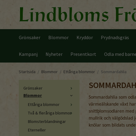
Grönsaker
Blommor
Kryddor
Prydnadsgräs
Kampanj
Nyheter
Presentkort
Odla med barn
Startsida
/
Blommor
/
Ettåriga blommor
/
Sommardahlia
SOMMARDAH
Grönsaker
Blommor
Sommardahlia som odlas
Ettåriga blommor
värmeälskande växt har 
snittblomsodlaren med pr
Två & fleråriga blommor
mullrik och välgödslad j
Blomsterblandningar
knölar som bildats unde
Eterneller