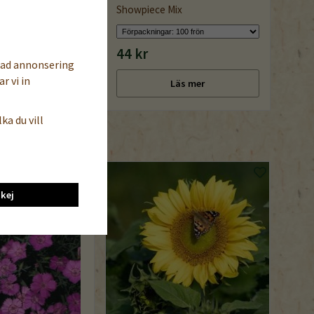
 Mix
Showpiece Mix
44 kr
sad annonsering
r vi in
Köp nu
Läs mer
ka du vill
kej