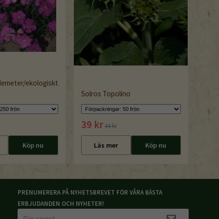
 demeter/ekologiskt
Solros Topolino
39 kr
44 kr
Köp nu
Läs mer
Köp nu
PRENUMERERA PÅ NYHETSBREVET FÖR VÅRA BÄSTA
ERBJUDANDEN OCH NYHETER!