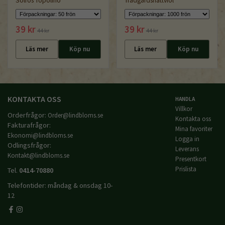
Solros Topolino
Trädgårdsnattviol
39 kr
39 kr
44 kr
44 kr
Läs mer
Köp nu
Läs mer
Köp nu
KONTAKTA OSS
HANDLA
Villkor
Orderfrågor:
Order@lindbloms.se
Kontakta oss
Fakturafrågor:
Mina favoriter
Ekonomi@lindbloms.se
Logga in
Odlingsfrågor:
Leverans
Kontakt@lindbloms.se
Presentkort
Prislista
Tel.
0414-70880
Telefontider: måndag & onsdag 10-
12