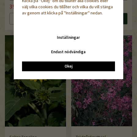
Klicka på "Okej" om du tillåter alla cookies eller
39 kr
39 kr
välj vilka cookies du tillåter och vilka du vill stänga
44 kr
44 kr
av genom att klicka på "Inställningar" nedan.
Läs mer
Köp nu
Läs mer
Köp nu
Inställningar
Endast nödvändiga
Okej