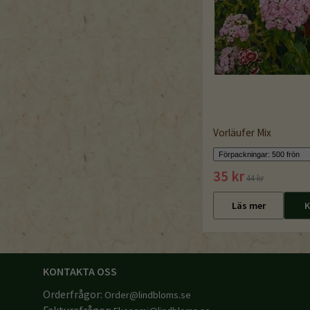
Vorläufer Mix
35 kr
44 kr
Läs mer
K
KONTAKTA OSS
Orderfrågor:
Order@lindbloms.se