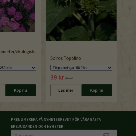
 demeter/ekologiskt
Solros Topolino
39 kr
44 kr
Köp nu
Läs mer
Köp nu
PRENUMERERA PÅ NYHETSBREVET FÖR VÅRA BÄSTA
ERBJUDANDEN OCH NYHETER!