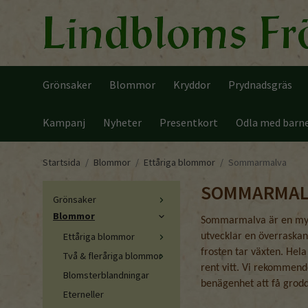
Grönsaker
Blommor
Kryddor
Prydnadsgräs
Kampanj
Nyheter
Presentkort
Odla med barn
Startsida
/
Blommor
/
Ettåriga blommor
/
Sommarmalva
SOMMARMAL
Grönsaker
Blommor
Sommarmalva är en mycke
Ettåriga blommor
utvecklar en överraskan
frosten tar växten. Hela
Två & fleråriga blommor
rent vitt. Vi rekommend
Blomsterblandningar
benägenhet att få grod
Eterneller