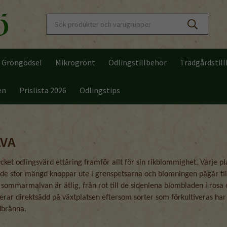
Gröngödsel
Mikrogrönt
Odlingstillbehör
Trädgårdstil
en
Prislista 2026
Odlingstips
VA
t odlingsvärd ettåring framför allt för sin rikblommighet. Varje pl
de stor mängd knoppar ute i grenspetsarna och blomningen pågår til
 sommarmalvan är ätlig, från rot till de sidenlena blombladen i rosa
erar direktsådd på växtplatsen eftersom sorter som förkultiveras har
dbränna.