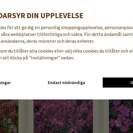
White Regis
Pink Regis
DARSYR DIN UPPLEVELSE
44 kr
44 kr
kies för att ge dig en personlig shoppingupplevelse, personanpas
a våra webbplatser tillförlitliga och säkra. För detta ändamål samla
öp nu
Läs mer
Köp nu
Läs mer
användarna, deras mönster och deras enheter.
om du tillåter alla cookies eller välj vilka cookies du tillåter och vil
 att klicka på "Inställningar" nedan.
KTER
ningar
Endast nödvändiga
O