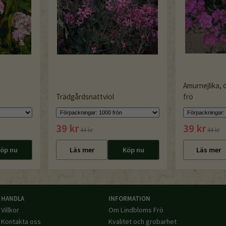
Amurnejlika,
Trädgårdsnattviol
frö
39 kr
39 kr
44 kr
44 kr
öp nu
Läs mer
Köp nu
Läs mer
HANDLA
INFORMATION
Villkor
Om Lindbloms Frö
Kontakta oss
Kvalitet och grobarhet