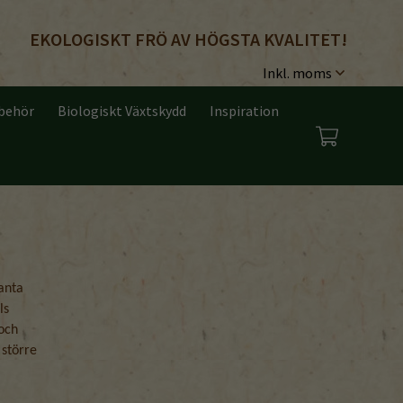
EKOLOGISKT FRÖ AV HÖGSTA KVALITET!
lbehör
Biologiskt Växtskydd
Inspiration
anta
ls
 och
 större