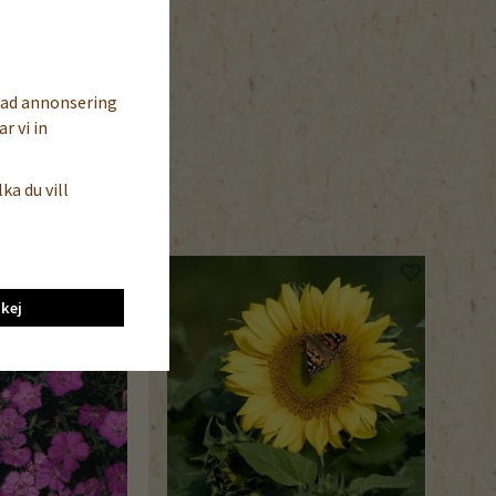
sad annonsering
r vi in
Köp nu
ka du vill
kej