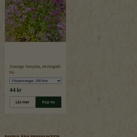
Oswego Temynta, ekologiskt
frö
44 kr
Läs mer
Köp nu