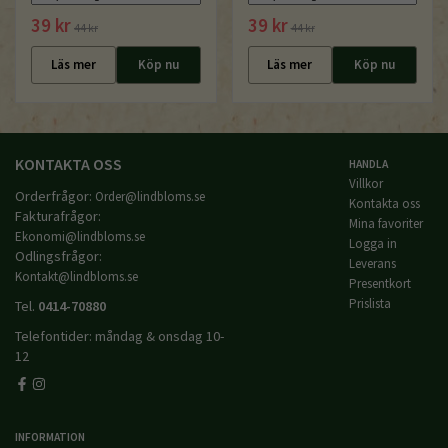
39 kr
39 kr
44 kr
44 kr
Läs mer
Köp nu
Läs mer
Köp nu
KONTAKTA OSS
HANDLA
Villkor
Orderfrågor:
Order@lindbloms.se
Kontakta oss
Fakturafrågor:
Mina favoriter
Ekonomi@lindbloms.se
Logga in
Odlingsfrågor:
Leverans
Kontakt@lindbloms.se
Presentkort
Prislista
Tel.
0414-70880
Telefontider: måndag & onsdag 10-
12
INFORMATION