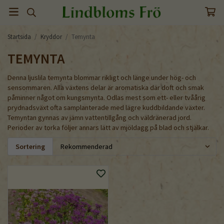
Startsida
/
Kryddor
/
Temynta
TEMYNTA
Denna ljuslila temynta blommar rikligt och länge under hög- och
sensommaren. Alla växtens delar är aromatiska där doft och smak
påminner något om kungsmynta. Odlas mest som ett- eller tvåårig
prydnadsväxt ofta samplanterade med lägre kuddbildande växter.
Temyntan gynnas av jämn vattentillgång och väldränerad jord.
Perioder av torka följer annars lätt av mjöldagg på blad och stjälkar.
Sortering