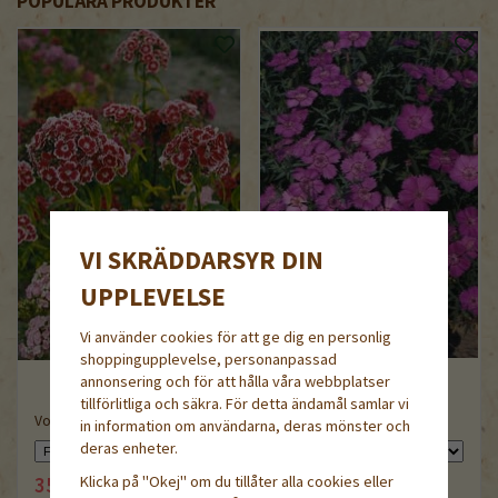
POPULÄRA PRODUKTER
VI SKRÄDDARSYR DIN
UPPLEVELSE
Vi använder cookies för att ge dig en personlig
shoppingupplevelse, personanpassad
annonsering och för att hålla våra webbplatser
Amurnejlika,
tillförlitliga och säkra. För detta ändamål samlar vi
Vorläufer Mix
demeter/ekologiskt frö
in information om användarna, deras mönster och
deras enheter.
Klicka på "Okej" om du tillåter alla cookies eller
35 kr
39 kr
44 kr
44 kr