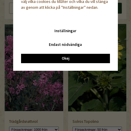
välj vilka cookies du tillåter och vilka du vill stänga
av genom att klicka på "Inställningar" nedan.
Läs mer
Köp nu
Läs mer
Köp nu
Inställningar
Endast nödvändiga
Okej
Trädgårdsnattviol
Solros Topolino