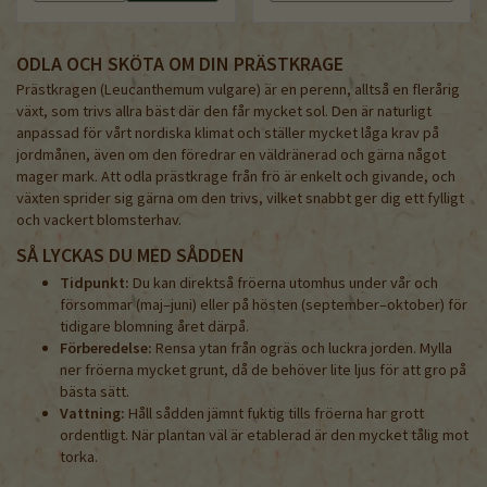
ODLA OCH SKÖTA OM DIN PRÄSTKRAGE
Prästkragen (Leucanthemum vulgare) är en perenn, alltså en flerårig
växt, som trivs allra bäst där den får mycket sol. Den är naturligt
anpassad för vårt nordiska klimat och ställer mycket låga krav på
jordmånen, även om den föredrar en väldränerad och gärna något
mager mark. Att odla prästkrage från frö är enkelt och givande, och
växten sprider sig gärna om den trivs, vilket snabbt ger dig ett fylligt
och vackert blomsterhav.
SÅ LYCKAS DU MED SÅDDEN
Tidpunkt:
Du kan direktså fröerna utomhus under vår och
försommar (maj–juni) eller på hösten (september–oktober) för
tidigare blomning året därpå.
Förberedelse:
Rensa ytan från ogräs och luckra jorden. Mylla
ner fröerna mycket grunt, då de behöver lite ljus för att gro på
bästa sätt.
Vattning:
Håll sådden jämnt fuktig tills fröerna har grott
ordentligt. När plantan väl är etablerad är den mycket tålig mot
torka.