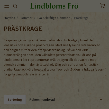
Startsida
/
Blommor
/
Två & fleråriga blommor
/
Prästkrage
PRÄSTKRAGE
Skapa en genuin svensk sommarkänsla i din trädgård med den
klassiska och älskade prästkragen. Med sina lysande vita kronblad
och solgula mitt är den ett självklart inslag i såväl den vilda
blomsterängen som i den välskötta perennrabatten. För oss på
Lindbloms Fröer representerar prästkragen allt det vackra med
svensk sommar – den är lättodlad, tålig och sprider en fantastisk
glädje. Upptäck våra högkvalitativa fröer och låt denna tidlösa favorit
förgylla dina odlingar år efter år.
Sortering