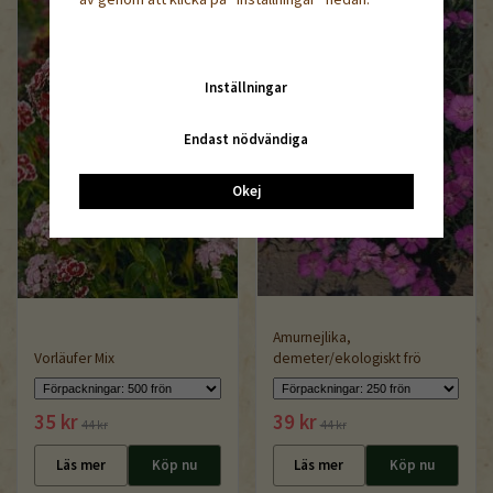
Inställningar
Endast nödvändiga
Okej
Amurnejlika,
Vorläufer Mix
demeter/ekologiskt frö
35 kr
39 kr
44 kr
44 kr
Läs mer
Köp nu
Läs mer
Köp nu