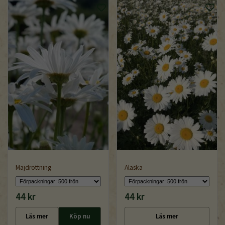
Majdrottning
Alaska
44 kr
44 kr
Läs mer
Köp nu
Läs mer