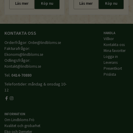
Läs mer
Köp nu
Läs mer
Köp nu
KONTAKTA OSS
HANDLA
Villkor
Orderfrågor:
Order@lindbloms.se
Kontakta oss
Fakturafrågor:
Mina favoriter
Ekonomi@lindbloms.se
Logga in
Odlingsfrågor:
Leverans
Kontakt@lindbloms.se
Presentkort
Prislista
Tel.
0414-70880
Telefontider: måndag & onsdag 10-
12
INFORMATION
Om Lindbloms Frö
Kvalitet och grobarhet
Eko och Demeter