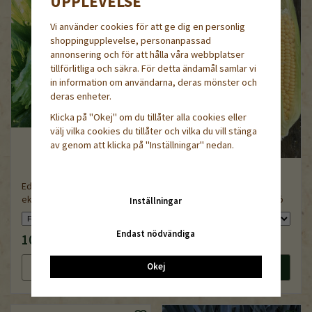
UPPLEVELSE
Vi använder cookies för att ge dig en personlig
shoppingupplevelse, personanpassad
annonsering och för att hålla våra webbplatser
tillförlitliga och säkra. För detta ändamål samlar vi
in information om användarna, deras mönster och
deras enheter.
Klicka på "Okej" om du tillåter alla cookies eller
välj vilka cookies du tillåter och vilka du vill stänga
av genom att klicka på "Inställningar" nedan.
Eduardo, pelleterat,
ekologiskt frö
Golden Rush, ekologiskt frö
Inställningar
Endast nödvändiga
109 kr
44 kr
Okej
Läs mer
Köp nu
Läs mer
Köp nu