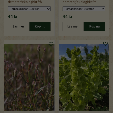
demeter/ekologiskt frö
demeter/ekologiskt frö
44 kr
44 kr
Läs mer
Köp nu
Läs mer
Köp nu