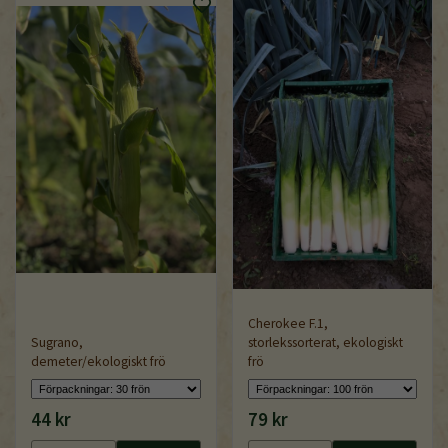
Cherokee F.1,
Sugrano,
storlekssorterat, ekologiskt
demeter/ekologiskt frö
frö
44 kr
79 kr