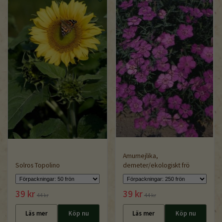
Amurnejlika,
Solros Topolino
demeter/ekologiskt frö
39 kr
39 kr
44 kr
44 kr
Läs mer
Köp nu
Läs mer
Köp nu