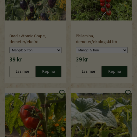
Brad's Atomic Grape,
Philamina,
demeter/ekofrö
demeter/ekologiskt frö
39 kr
39 kr
Läs mer
Köp nu
Läs mer
Köp nu