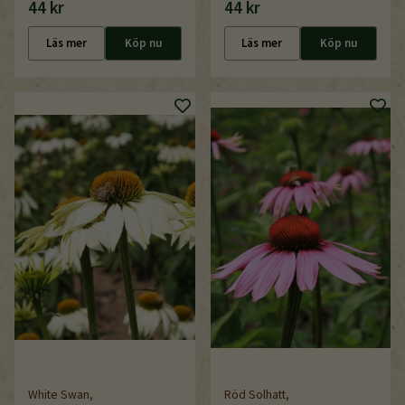
44 kr
44 kr
Läs mer
Köp nu
Läs mer
Köp nu
White Swan,
Röd Solhatt,