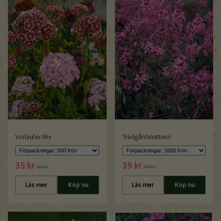
Vorläufer Mix
Trädgårdsnattviol
35 kr
39 kr
44 kr
44 kr
Läs mer
Köp nu
Läs mer
Köp nu