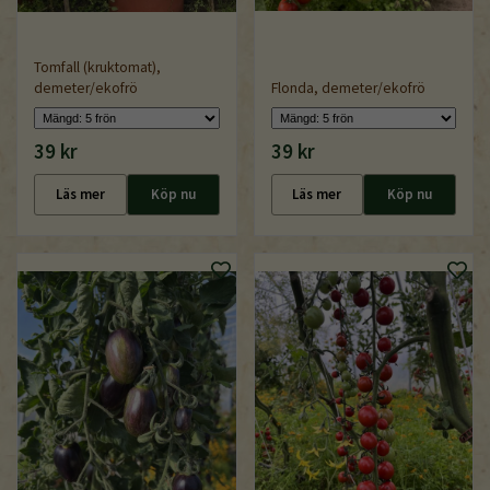
Tomfall (kruktomat),
demeter/ekofrö
Flonda, demeter/ekofrö
39 kr
39 kr
Läs mer
Köp nu
Läs mer
Köp nu