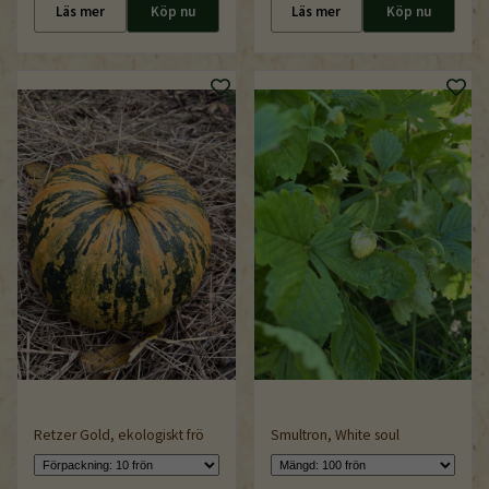
Läs mer
Köp nu
Läs mer
Köp nu
Retzer Gold, ekologiskt frö
Smultron, White soul