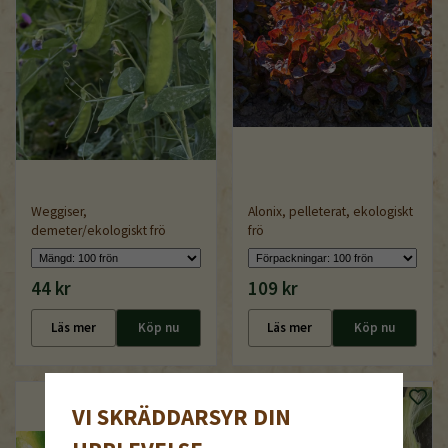
Weggiser,
Alonix, pelleterat, ekologiskt
demeter/ekologiskt frö
frö
44 kr
109 kr
Läs mer
Köp nu
Läs mer
Köp nu
VI SKRÄDDARSYR DIN