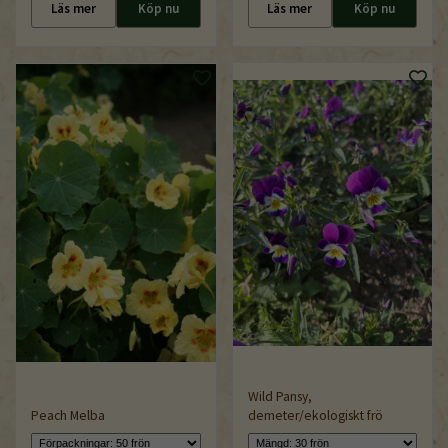
Läs mer
Köp nu
Läs mer
Köp nu
Wild Pansy,
Peach Melba
demeter/ekologiskt frö