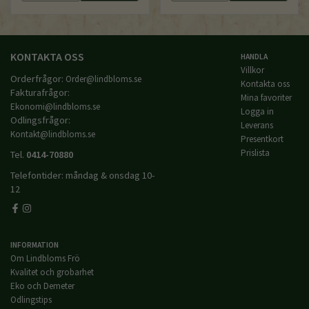
KONTAKTA OSS
HANDLA
Villkor
Orderfrågor:
Order@lindbloms.se
Kontakta oss
Fakturafrågor:
Mina favoriter
Ekonomi@lindbloms.se
Logga in
Odlingsfrågor:
Leverans
Kontakt@lindbloms.se
Presentkort
Prislista
Tel.
0414-70880
Telefontider: måndag & onsdag 10-
12
INFORMATION
Om Lindbloms Frö
Kvalitet och grobarhet
Eko och Demeter
Odlingstips