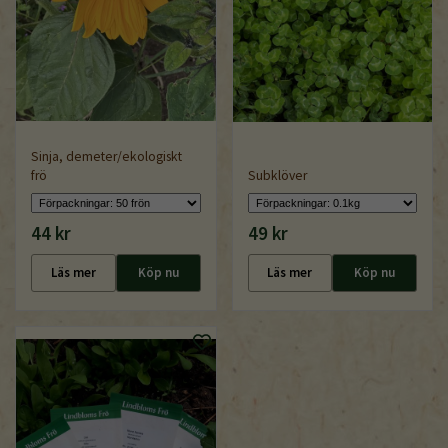
Sinja, demeter/ekologiskt
frö
Subklöver
44 kr
49 kr
Läs mer
Köp nu
Läs mer
Köp nu