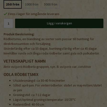
250 frön
1000 frön
5000 frön
Finns i lager för omgående leverans
Lägg i varukorgen
Produktbeskrivning:
Rödbetsmix, en blandning av sorter som passar till buntning för
direktkonsumtion och försäljning.
Skördefärdig efter ca 55 dagar, buntningsfärdig efter ca 45 dagar.
Innehåller runda och långa röda rödbetor samt gula och polkabetor.
VETENSKAPLIGT NAMN
Beta vulgaris
Rödbeta-gruppen
,
syn
. B. vulgaris
var
. conditiva
ODLA RÖDBETSMIX
Utsädesmängd: ca 30-40 frön/meter
Såtid: april-juni. För vinterrödbetor: slutet av maj-mitten/slutet
av juni
Groningstid: ca 7-12 dagar
Lägst/optimal groningstemperatur: 10/25°C
Radavstånd: 40-50 cm