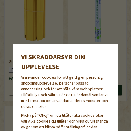
VI SKRÄDDARSYR DIN
Sticketiketter av trä, 20 cm
UPPLEVELSE
Garden Marker Artline
Vi använder cookies för att ge dig en personlig
69 kr
32 kr
shoppingupplevelse, personanpassad
annonsering och för att hålla våra webbplatser
Läs mer
Köp nu
Läs mer
Köp nu
tillförlitliga och säkra. För detta ändamål samlar vi
in information om användarna, deras mönster och
deras enheter.
Klicka på "Okej" om du tillåter alla cookies eller
välj vilka cookies du tillåter och vilka du vill stänga
av genom att klicka på "Inställningar" nedan.