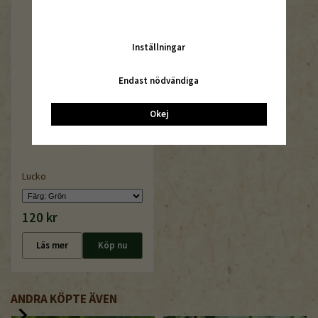
Inställningar
Endast nödvändiga
Okej
Lucko
120 kr
Läs mer
Köp nu
ANDRA KÖPTE ÄVEN