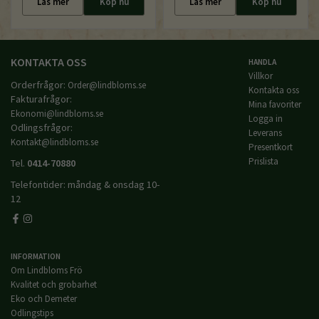
Läs mer
Köp nu
Läs mer
Köp nu
KONTAKTA OSS
HANDLA
Villkor
Orderfrågor:
Order@lindbloms.se
Kontakta oss
Fakturafrågor:
Mina favoriter
Ekonomi@lindbloms.se
Logga in
Odlingsfrågor:
Leverans
Kontakt@lindbloms.se
Presentkort
Prislista
Tel.
0414-70880
Telefontider: måndag & onsdag 10-
12
INFORMATION
Om Lindbloms Frö
Kvalitet och grobarhet
Eko och Demeter
Odlingstips