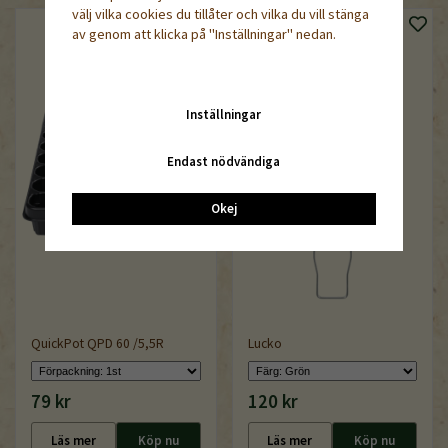
välj vilka cookies du tillåter och vilka du vill stänga
av genom att klicka på "Inställningar" nedan.
Inställningar
Endast nödvändiga
Okej
QuickPot QPD 60 /5,5R
Lucko
79 kr
120 kr
Läs mer
Köp nu
Läs mer
Köp nu