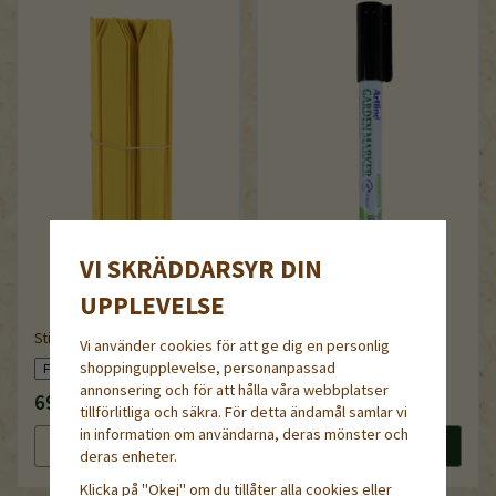
VI SKRÄDDARSYR DIN
UPPLEVELSE
Sticketiketter av trä, 20 cm
Vi använder cookies för att ge dig en personlig
shoppingupplevelse, personanpassad
Garden Marker Artline
annonsering och för att hålla våra webbplatser
69 kr
32 kr
tillförlitliga och säkra. För detta ändamål samlar vi
in information om användarna, deras mönster och
Läs mer
Köp nu
Läs mer
Köp nu
deras enheter.
Klicka på "Okej" om du tillåter alla cookies eller