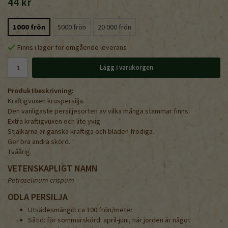
44 kr
1000 frön
5000 frön
20 000 frön
Finns i lager för omgående leverans
Lägg i varukorgen
Produktbeskrivning:
Kraftigvuxen kruspersilja.
Den vanligaste persiljesorten av vilka många stammar finns.
Extra kraftigvuxen och lite yvig.
Stjälkarna är ganska kraftiga och bladen frodiga.
Ger bra andra skörd.
Tvåårig.
VETENSKAPLIGT NAMN
Petroselinum crispum
ODLA PERSILJA
Utsädesmängd: ca 100 frön/meter
Såtid: för sommarskörd: april-juni, när jorden är något