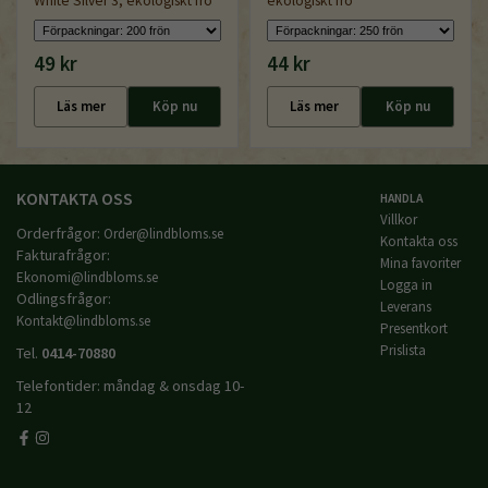
White Silver 3, ekologiskt frö
ekologiskt frö
49 kr
44 kr
Läs mer
Köp nu
Läs mer
Köp nu
KONTAKTA OSS
HANDLA
Villkor
Orderfrågor:
Order@lindbloms.se
Kontakta oss
Fakturafrågor:
Mina favoriter
Ekonomi@lindbloms.se
Logga in
Odlingsfrågor:
Leverans
Kontakt@lindbloms.se
Presentkort
Prislista
Tel.
0414-70880
Telefontider: måndag & onsdag 10-
12