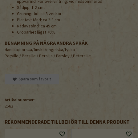
uppvärmd. För övervintring: vid midsommartid
Sådjup: 1-2 cm
Groningstid: ca 3 veckor
Plantavstånd: ca 2-3 cm
Radavstånd: ca 45 cm
Grobarhet lägst 70%
BENÄMNING PÅ NÅGRA ANDRA SPRÅK
danska/norska/finska/engelska/tyska
Persille / Persille / Persilja / Parsley / Petersilie
Spara som favorit
Artikelnummer:
2582
REKOMMENDERADE TILLBEHÖR TILL DENNA PRODUKT