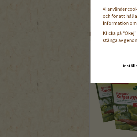
Vi använder coo
och för att håll
information om 
Klicka på "Okej" 
REKOMMENDERADE 
stänga av genom
Inställ