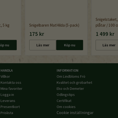
Snigelstaket,
, 5 kg
Snigelbaren MatHilda (5-pack)
plåtar / 100 
175 kr
1 499 kr
öp nu
Läs mer
Köp nu
Läs mer
HANDLA
INFORMATION
Villkor
Om Lindbloms Frö
Kontakta oss
Kvalitet och grobarhet
Mina favoriter
Eko och Demeter
Logga in
Odlingstips
Leverans
Certifikat
Presentkort
Om cookies
Cookie inställningar
Prislista