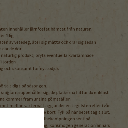
ten innehåller järnfosfat hämtat från naturen.
er 1 kg.
laten av vetedeg, äter sig mätta och drar sig sedan
 där de dör.
n naturlig produkt, bryts eventuella kvarlämnade
i jorden.
ng och skonsamt för nyttodjur.
börja tidigt på säsongen.
 sniglarna uppehåller sig, de platserna hittar du enklast
arna kommer fram ur sina gömställen.
ämnt mellan växterna. Lägg under en tegelsten eller i vår
regnar granulaten inte bort. Fyll på när betet tagit slut.
t bra att fortsätta snigelbekämpningen sent på
 augusti, eftersom en ung, könsmogen generation annars