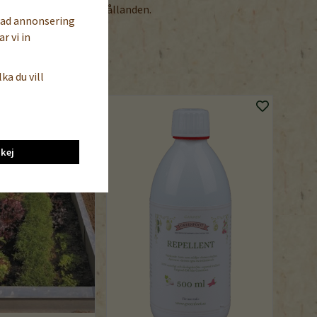
 gynnsamma väderförhållanden.
sad annonsering
r vi in
ka du vill
kej