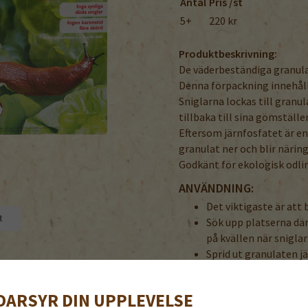
Antal
Pris /st
5+
220 kr
Produktbeskrivning:
De väderbeständiga granula
Denna förpackning innehåll
Sniglarna lockas till granu
tillbaka till sina gömställen
Eftersom järnfosfatet är e
granulat ner och blir näring 
Godkänt för ekologisk odli
ANVÄNDNING:
Det viktigaste är att 
t
Sök upp platserna där
på kvällen när snigl
Sprid ut granulaten j
snigelbar MatHilda så 
I
södra Sverige är de
DARSYR DIN UPPLEVELSE
säsongen, helst hela