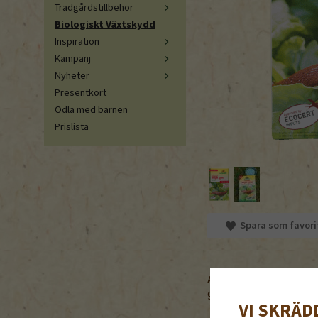
Trädgårdstillbehör
Biologiskt Växtskydd
Inspiration
Kampanj
Nyheter
Presentkort
Odla med barnen
Prislista
Spara som favori
Artikelnummer:
964901
VI SKRÄD