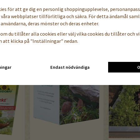
kan övervintra under
kies för att ge dig en personlig shoppingupplevelse, personanpas
a våra webbplatser tillförlitliga och säkra. För detta ändamål samla
användarna, deras mönster och deras enheter.
om du tillåter alla cookies eller välj vilka cookies du tillåter och vil
TILLBEHÖR TILL DENNA PRODUKT
 att klicka på "Inställningar" nedan.
ningar
Endast nödvändiga
O