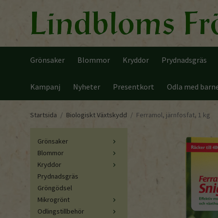
Grönsaker
Blommor
Kryddor
Prydnadsgräs
Kampanj
Nyheter
Presentkort
Odla med barn
Startsida
/
Biologiskt Växtskydd
/
Ferramol, järnfosfat, 1 kg
Grönsaker
Blommor
Kryddor
Prydnadsgräs
Gröngödsel
Mikrogrönt
Odlingstillbehör