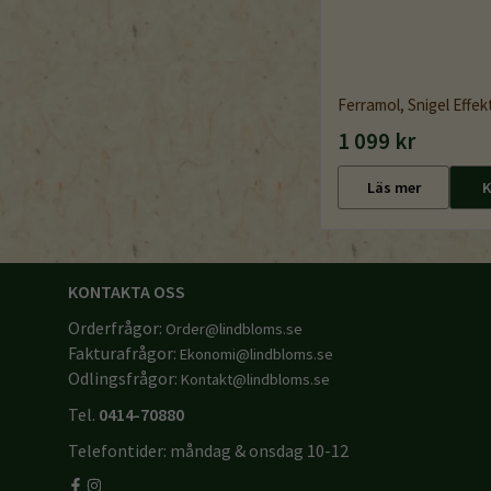
Ferramol, Snigel Effekt
1 099 kr
Läs mer
K
KONTAKTA OSS
Orderfrågor:
Order@lindbloms.se
Fakturafrågor:
Ekonomi@lindbloms.se
Odlingsfrågor:
Kontakt@lindbloms.se
Tel.
0414-70880
Telefontider: måndag & onsdag 10-12