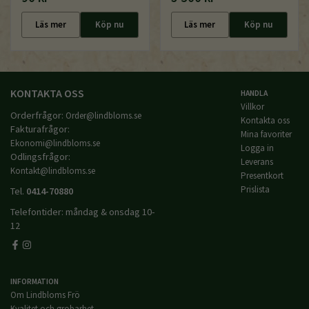
Läs mer
Köp nu
Läs mer
Köp nu
KONTAKTA OSS
HANDLA
Villkor
Orderfrågor:
Order@lindbloms.se
Kontakta oss
Fakturafrågor:
Mina favoriter
Ekonomi@lindbloms.se
Logga in
Odlingsfrågor:
Leverans
Kontakt@lindbloms.se
Presentkort
Prislista
Tel.
0414-70880
Telefontider: måndag & onsdag 10-
12
INFORMATION
Om Lindbloms Frö
Kvalitet och grobarhet