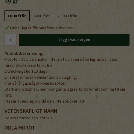
49 kr
1000 frön
5000 frön
25 000 frön
Finns i lager för omgående leverans
Lägg i varukorgen
Produktbeskrivning:
Moroten Dolciva smakar intensivt och kan både lagras och ätas
färsk. Storlekssorterat frö
Utvecklingstid 120 dagar.
En sort för färsk konsumtion och lagring.
Inte så långa, något koniska rötter.
Stark morotssmak, men bör gärna lagras först för att komma till sin
rätt.
Passar även i lerjord då den inte spricker lätt.
VETENSKAPLIGT NAMN
Daucus carota
ssp
. sativus
ODLA MOROT