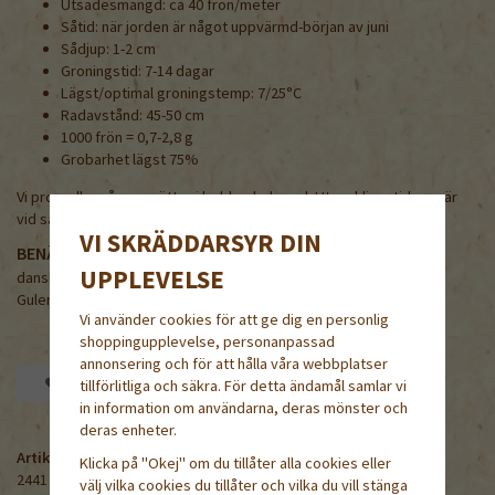
Utsädesmängd: ca 40 frön/meter
Såtid: när jorden är något uppvärmd-början av juni
Sådjup: 1-2 cm
Groningstid: 7-14 dagar
Lägst/optimal groningstemp: 7/25°C
Radavstånd: 45-50 cm
1000 frön = 0,7-2,8 g
Grobarhet lägst 75%
Vi provodlar våra morötter i lerblandad sand. Utvecklingstiderna är
vid sådd under andra hälften av maj.
VI SKRÄDDARSYR DIN
BENÄMNING PÅ NÅGRA ANDRA SPRÅK
UPPLEVELSE
danska/norska/finska/engelska/tyska
Gulerod /Gulrot / Porkana / Carrot / Möhren
Vi använder cookies för att ge dig en personlig
shoppingupplevelse, personanpassad
annonsering och för att hålla våra webbplatser
Spara som favorit
tillförlitliga och säkra. För detta ändamål samlar vi
in information om användarna, deras mönster och
deras enheter.
Artikelnummer:
Klicka på "Okej" om du tillåter alla cookies eller
2441
välj vilka cookies du tillåter och vilka du vill stänga