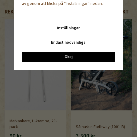
av genom att klicka på "Inställningar" nedan.
REKOMMENDERADE TILLBEHÖR TILL DENNA PRODUKT
Inställningar
Endast nödvändiga
Okej
Markankare, U-krampa, 20-
pack
Såmaskin Earthway (1001-B)
90 kr
3 500 kr