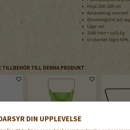
Höjd: 100-120 cm
Användning: eternell 
Blomningstid: juli-au
Läge: sol
1000 frön = ca 0,4 g
Grobarhet lägst 60%
TILLBEHÖR TILL DENNA PRODUKT
DARSYR DIN UPPLEVELSE