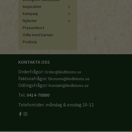
Inspiration
Kampanj
Nyheter
Presentkort
Odla med barnen
Prislista
KONTAKTA OSS
Orderfrågor:
Order@lindbloms.se
Fakturafrågor:
Ekonomi@lindbloms.se
Odlingsfrågor:
Kontakt@lindbloms.se
Tel.
0414-70880
Telefontider: måndag & onsdag 10-12