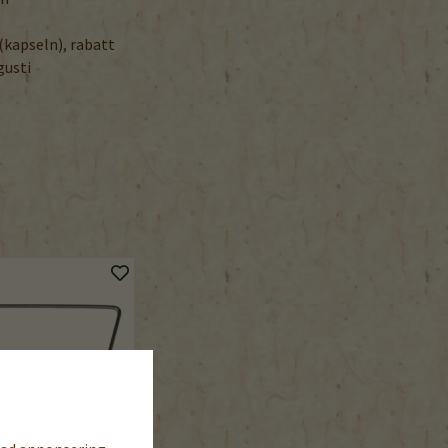
(kapseln), rabatt
gusti