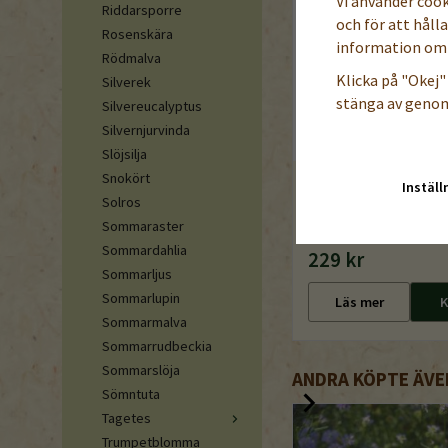
Vi använder coo
Riddarsporre
och för att håll
Rosenskära
information om 
Rödmalva
Klicka på "Okej" 
Silverek
stänga av genom
Silvereucalyptus
Silvernjurvinda
Slöjsilja
Snokört
Inställ
Minisekatör
Solros
Sommaraster
Sommardahlia
229 kr
Sommarljus
Sommarlupin
Läs mer
K
Sommarmalva
Sommarrudbeckia
Sommarslöja
ANDRA KÖPTE ÄVE
Sömntuta
Tagetes
Trumpetblomma