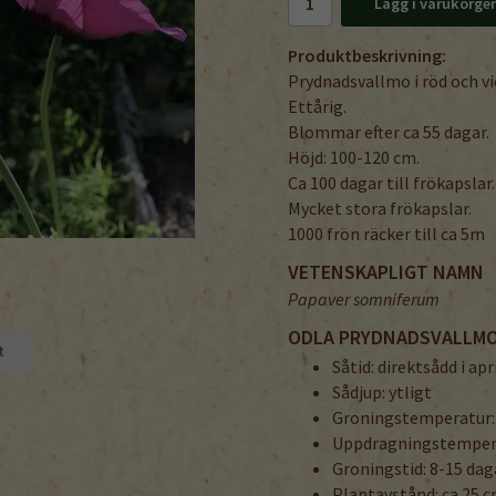
Lägg i varukorge
Produktbeskrivning:
Prydnadsvallmo i röd och v
Ettårig.
Blommar efter ca 55 dagar.
Höjd: 100-120 cm.
Ca 100 dagar till frökapslar.
Mycket stora frökapslar.
1000 frön räcker till ca 5m
VETENSKAPLIGT NAMN
Papaver somniferum
ODLA PRYDNADSVALLM
t
Såtid: direktsådd i apr
Sådjup: ytligt
Groningstemperatur:
Uppdragningstempera
Groningstid: 8-15 dag
Plantavstånd: ca 25 