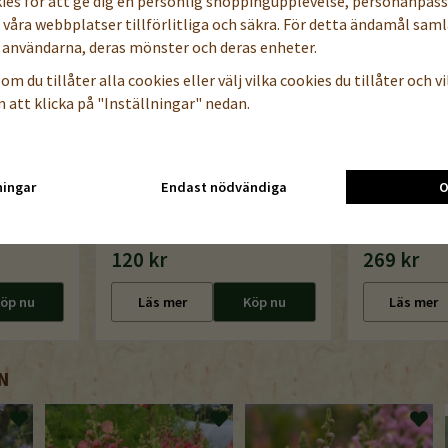
kies för att ge dig en personlig shoppingupplevelse, personanpas
a våra webbplatser tillförlitliga och säkra. För detta ändamål samla
användarna, deras mönster och deras enheter.
om du tillåter alla cookies eller välj vilka cookies du tillåter och vil
 att klicka på "Inställningar" nedan.
ningar
Endast nödvändiga
O
Lucko
Trapetsforma
cm, LH12 (uta
120 kr
269 kr
öp nu
Läs mer
Köp nu
Läs mer
N