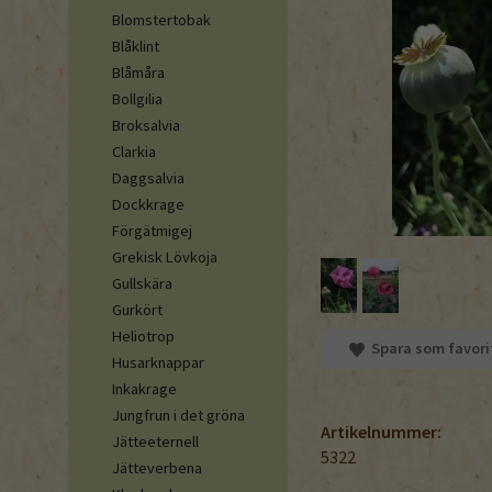
Blomstertobak
Blåklint
Blåmåra
Bollgilia
Broksalvia
Clarkia
Daggsalvia
Dockkrage
Förgätmigej
Grekisk Lövkoja
Gullskära
Gurkört
Heliotrop
Spara som favori
Husarknappar
Inkakrage
Jungfrun i det gröna
Artikelnummer:
Jätteeternell
5322
Jätteverbena