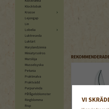
Klockranka
Klocktobak
Krasse
Lejongap
Lin
Lobelia
Luktreseda
Luktärt
Marylandzinnia
Miniatyrsolros
REKOMMENDERADE 
Murslöja
Musselsyska
Petunia
Praktmalva
Praktvädd
Purpurvinda
Påfågelsblomster
VI SKRÄD
Ringblomma
Risp