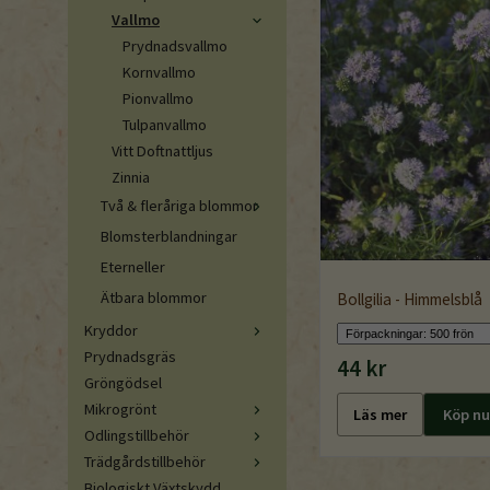
Vallmo
Prydnadsvallmo
Kornvallmo
Pionvallmo
Tulpanvallmo
Vitt Doftnattljus
Zinnia
Två & fleråriga blommor
Blomsterblandningar
Eterneller
Ätbara blommor
Bollgilia - Himmelsblå
Kryddor
Prydnadsgräs
44 kr
Gröngödsel
Mikrogrönt
Läs mer
Köp nu
Odlingstillbehör
Trädgårdstillbehör
Biologiskt Växtskydd