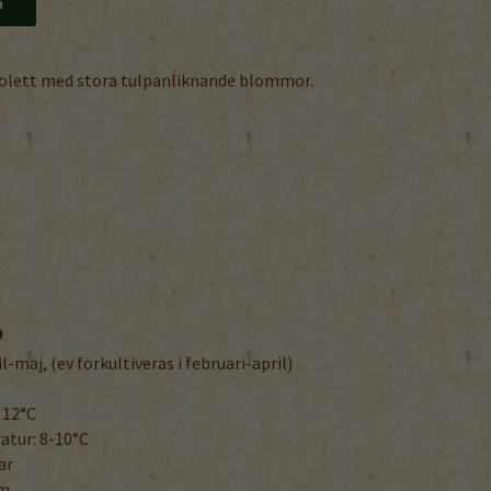
n
iolett med stora tulpanliknande blommor.
O
il-maj, (ev förkultiveras i februari-april)
 12°C
tur: 8-10°C
ar
cm