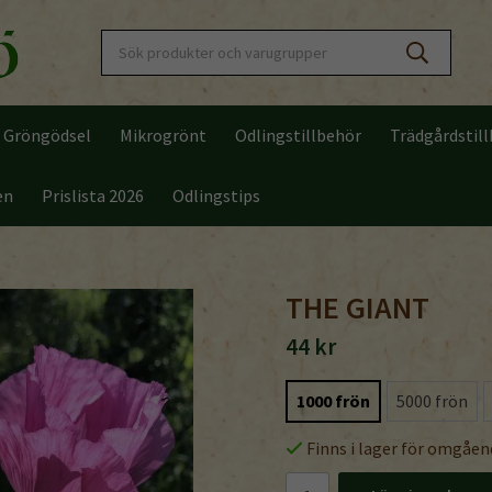
Gröngödsel
Mikrogrönt
Odlingstillbehör
Trädgårdstil
en
Prislista 2026
Odlingstips
THE GIANT
44 kr
1000 frön
5000 frön
Finns i lager för omgåen