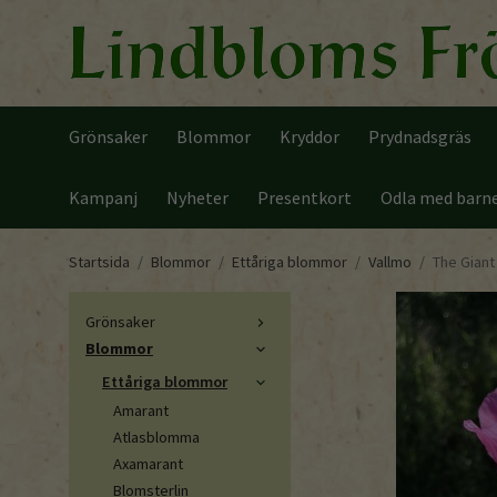
Grönsaker
Blommor
Kryddor
Prydnadsgräs
Kampanj
Nyheter
Presentkort
Odla med barn
Startsida
/
Blommor
/
Ettåriga blommor
/
Vallmo
/
The Giant
Grönsaker
Blommor
Ettåriga blommor
Amarant
Atlasblomma
Axamarant
Blomsterlin