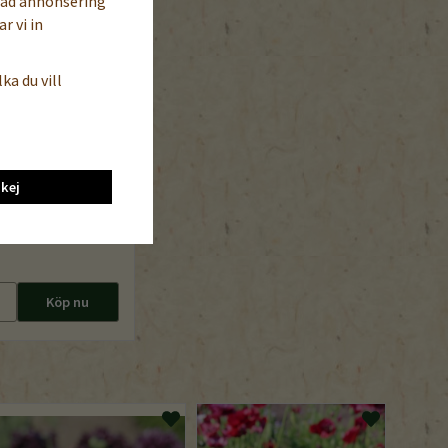
sad annonsering
r vi in
ka du vill
kej
t trådredskap 12
n skaft)
Köp nu