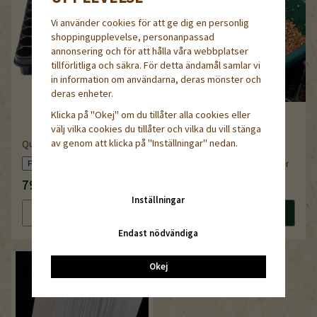
Vi använder cookies för att ge dig en personlig
shoppingupplevelse, personanpassad
annonsering och för att hålla våra webbplatser
tillförlitliga och säkra. För detta ändamål samlar vi
in information om användarna, deras mönster och
deras enheter.
Klicka på "Okej" om du tillåter alla cookies eller
välj vilka cookies du tillåter och vilka du vill stänga
av genom att klicka på "Inställningar" nedan.
QuickPot QPD 104/6R
Vermikulit fin, 1-3 mm, 5liter
79 kr
99 kr
Inställningar
Läs mer
Köp nu
Läs mer
Köp nu
Endast nödvändiga
Okej