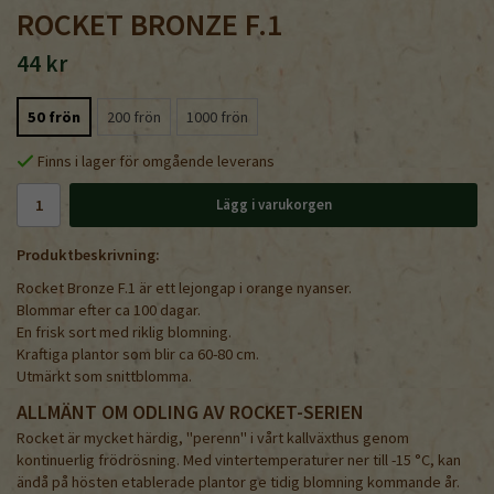
ROCKET BRONZE F.1
44 kr
50 frön
200 frön
1000 frön
Finns i lager för omgående leverans
Lägg i varukorgen
Produktbeskrivning:
Rocket Bronze F.1 är ett lejongap i orange nyanser.
Blommar efter ca 100 dagar.
En frisk sort med riklig blomning.
Kraftiga plantor som blir ca 60-80 cm.
Utmärkt som snittblomma.
ALLMÄNT OM ODLING AV ROCKET-SERIEN
Rocket är mycket härdig, "perenn" i vårt kallväxthus genom
kontinuerlig frödrösning. Med vintertemperaturer ner till -15 °C, kan
ändå på hösten etablerade plantor ge tidig blomning kommande år.