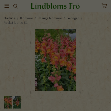
Startsida
/
Blommor
/
Ettåriga blommor
/
Lejongap
/
Rocket Bronze F.1