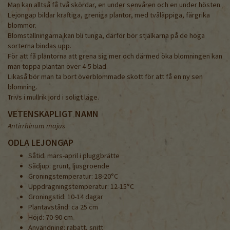
Man kan alltså få två skördar, en under senvåren och en under hösten.
Lejongap bildar kraftiga, greniga plantor, med tvåläppiga, färgrika
blommor.
Blomställningarna kan bli tunga, därför bör stjälkarna på de höga
sorterna bindas upp.
För att få plantorna att grena sig mer och därmed öka blomningen kan
man toppa plantan över 4-5 blad.
Likaså bör man ta bort överblommade skott för att få en ny sen
blomning.
Trivs i mullrik jord i soligt läge.
VETENSKAPLIGT NAMN
Antirrhinum majus
ODLA LEJONGAP
Såtid: mars-april i pluggbrätte
Sådjup: grunt, ljusgroende
Groningstemperatur: 18-20°C
Uppdragningstemperatur: 12-15°C
Groningstid: 10-14 dagar
Plantavstånd: ca 25 cm
Höjd: 70-90 cm
Användning: rabatt, snitt