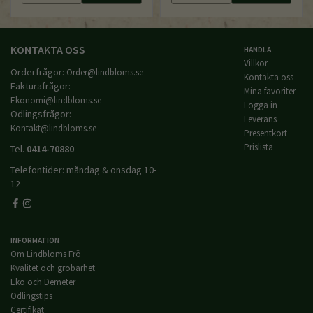
KONTAKTA OSS
HANDLA
Villkor
Orderfrågor:
Order@lindbloms.se
Kontakta oss
Fakturafrågor:
Mina favoriter
Ekonomi@lindbloms.se
Logga in
Odlingsfrågor:
Leverans
Kontakt@lindbloms.se
Presentkort
Prislista
Tel.
0414-70880
Telefontider: måndag & onsdag 10-
12
INFORMATION
Om Lindbloms Frö
Kvalitet och grobarhet
Eko och Demeter
Odlingstips
Certifikat