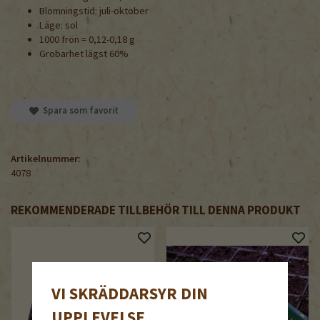
Blomningstid: juli-oktober
Läge: sol
1000 frön = 0,12-0,18 g
Grobarhet lägst 60%
Spara som favorit
Artikelnummer:
4078
REKOMMENDERADE TILLBEHÖR TILL DENNA PRODUKT
VI SKRÄDDARSYR DIN
UPPLEVELSE