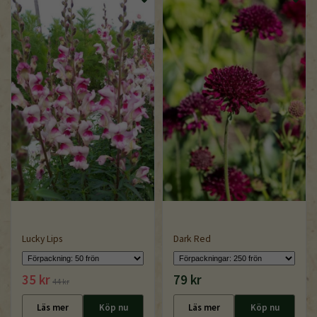
Lucky Lips
Dark Red
35 kr
79 kr
44 kr
Läs mer
Köp nu
Läs mer
Köp nu