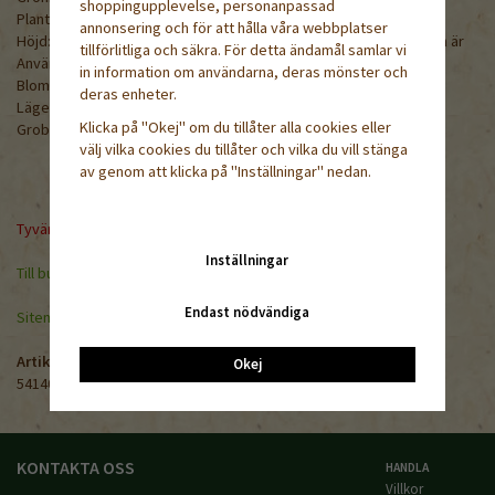
shoppingupplevelse, personanpassad
Plantavstånd: ca 100 cm
annonsering och för att hålla våra webbplatser
Höjd: 120-180 cm beroende på hur skyddad och varm växtplatsen är
tillförlitliga och säkra. För detta ändamål samlar vi
Användning: solitär i skyddat läge
in information om användarna, deras mönster och
Blomningstid: juli
deras enheter.
Läge: sol 1000 frön= ca 450 g
Klicka på "Okej" om du tillåter alla cookies eller
Grobarhet lägst 60%
välj vilka cookies du tillåter och vilka du vill stänga
av genom att klicka på "Inställningar" nedan.
Tyvärr ingår inte denna produkt i vårt sortiment för tillfället.
Inställningar
Till butikens startsida »
Endast nödvändiga
Sitemap »
Artikelnummer:
Okej
54140-20
KONTAKTA OSS
HANDLA
Villkor