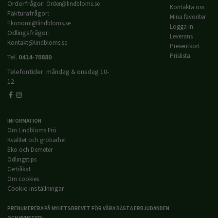
Orderfrågor:
Order@lindbloms.se
Kontakta oss
Fakturafrågor:
Mina favoriter
Ekonomi@lindbloms.se
Logga in
Odlingsfrågor:
Leverans
Kontakt@lindbloms.se
Presentkort
Prislista
Tel.
0414-70880
Telefontider: måndag & onsdag 10-
12
INFORMATION
Om Lindbloms Frö
Kvalitet och grobarhet
Eko och Demeter
Odlingstips
Certifikat
Om cookies
Cookie inställningar
PRENUMERERA PÅ NYHETSBREVET FÖR VÅRA BÄSTA ERBJUDANDEN