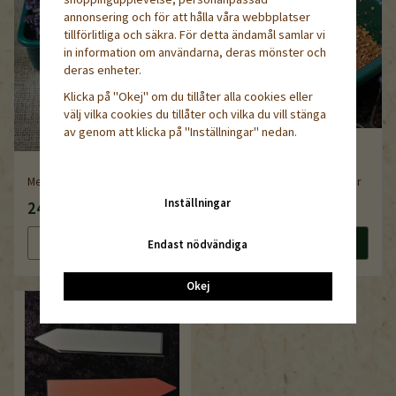
annonsering och för att hålla våra webbplatser
tillförlitliga och säkra. För detta ändamål samlar vi
in information om användarna, deras mönster och
deras enheter.
Klicka på "Okej" om du tillåter alla cookies eller
välj vilka cookies du tillåter och vilka du vill stänga
av genom att klicka på "Inställningar" nedan.
Mellan såask för bredsådd
Vermikulit fin, 1-3 mm, 5liter
Inställningar
24 kr
99 kr
Läs mer
Köp nu
Läs mer
Köp nu
Endast nödvändiga
Okej