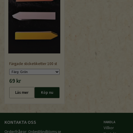
Färgade sticketiketter 100 st
69 kr
Läs mer
Köp nu
KONTAKTA OSS
HANDLA
Villkor
Orderfrågor:
Order@lindbloms.se