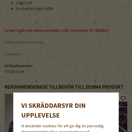
Läge: sol
Grobarhet lägst 40%
Tyvärr ingår inte denna produkt i vårt sortiment för tillfället.
Till butikens startsida »
Sitemap »
Artikelnummer:
77300-0.5M
REKOMMENDERADE TILLBEHÖR TILL DENNA PRODUKT
VI SKRÄDDARSYR DIN
UPPLEVELSE
Vi använder cookies för att ge dig en personlig
shoppingupplevelse, personanpassad