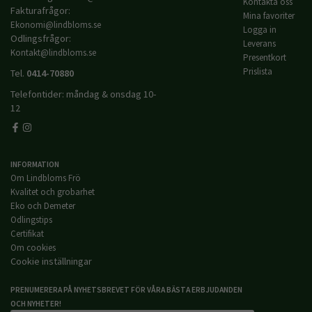
Kontakta oss
Fakturafrågor:
Mina favoriter
Ekonomi@lindbloms.se
Logga in
Odlingsfrågor:
Leverans
Kontakt@lindbloms.se
Presentkort
Prislista
Tel.
0414-70880
Telefontider: måndag & onsdag 10-
12
INFORMATION
Om Lindbloms Frö
Kvalitet och grobarhet
Eko och Demeter
Odlingstips
Certifikat
Om cookies
Cookie inställningar
PRENUMERERA PÅ NYHETSBREVET FÖR VÅRA BÄSTA ERBJUDANDEN
OCH NYHETER!