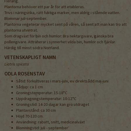
Flerårig.
Plantorna behöver ett par år för att etableras.
Trivs i näringsrika, rätt fuktiga marker, men aldrig i stående vatten.
Blommar juli-september.
Plantorna vegeterar mycket sent på våren, så sent att man kan tro att
plantorna utvintrat.
Som dragväxt för bin och humlor: Bra nektargivare, ganska bra
pollengivare. Attraherar i synnerhet vilda bin, humlor och fjärilar.
Härdig till minst södra Norrland.
VETENSKAPLIGT NAMN
Liatris spicata
ODLA ROSENSTAV
Såtid: förkultiveras i mars-juni, ev direktsådd maj-juni
Sådjup: ca 1 cm
Groningstemperatur: 15-18°C
Uppdragningstemperatur: 10-12°C
Groningstid: 14-20 dagar kan gro utdraget
Plantavstånd: ca 30 cm
Höjd 70-120 cm.
Användning: rabatt, snitt, medicinalväxt
Blomningstid: juli - september