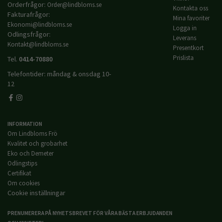
Orderfrågor:
Order@lindbloms.se
Kontakta oss
Fakturafrågor:
Mina favoriter
Ekonomi@lindbloms.se
Logga in
Odlingsfrågor:
Leverans
Kontakt@lindbloms.se
Presentkort
Prislista
Tel.
0414-70880
Telefontider: måndag & onsdag 10-
12
INFORMATION
Om Lindbloms Frö
Kvalitet och grobarhet
Eko och Demeter
Odlingstips
Certifikat
Om cookies
Cookie inställningar
PRENUMERERA PÅ NYHETSBREVET FÖR VÅRA BÄSTA ERBJUDANDEN