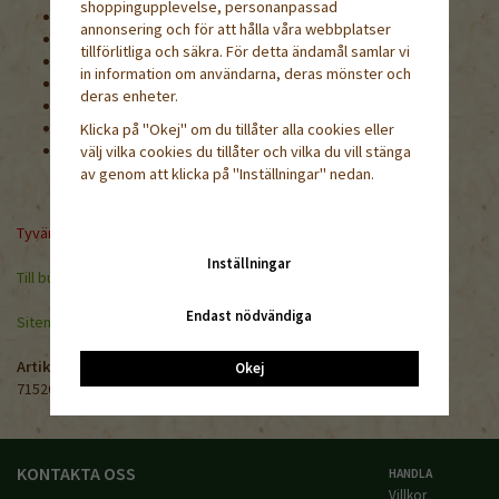
shoppingupplevelse, personanpassad
Groningstid: 14-20 dagar
annonsering och för att hålla våra webbplatser
Plantavstånd: ca 30 cm
tillförlitliga och säkra. För detta ändamål samlar vi
Höjd: 60-100 cm
in information om användarna, deras mönster och
Användning: rabatt, snitt, medicinalväxt
deras enheter.
Blomningstid: juli - september. (blommar andra året)
Läge: sol
Klicka på "Okej" om du tillåter alla cookies eller
Grobarhet lägst 60%
välj vilka cookies du tillåter och vilka du vill stänga
av genom att klicka på "Inställningar" nedan.
Tyvärr ingår inte denna produkt i vårt sortiment för tillfället.
Inställningar
Till butikens startsida »
Endast nödvändiga
Sitemap »
Artikelnummer:
Okej
71520-0.1M
KONTAKTA OSS
HANDLA
Villkor