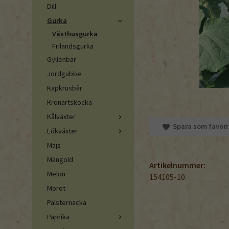
Dill
Gurka
Växthusgurka
Frilandsgurka
Gyllenbär
Jordgubbe
Kapkrusbär
Kronärtskocka
Kålväxter
Spara som favori
Lökväxter
Majs
Mangold
Artikelnummer:
Melon
154105-10
Morot
Palsternacka
Paprika