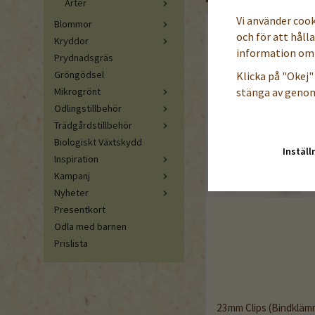
Ärter
Vi använder coo
Blommor
och för att håll
Kryddor
information om 
Prydnadsgräs
Gröngödsel
Klicka på "Okej" 
stänga av genom
Mikrogrönt
Odlingstillbehör
Trädgårdstillbehör
Biologiskt Växtskydd
Inställ
Inspiration
Kampanj
Nyheter
Presentkort
Odla med barnen
Prislista
23mm Clips (Bindklämm