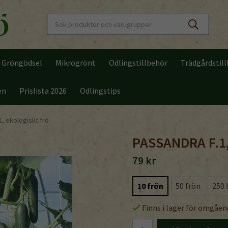
Gröngödsel
Mikrogrönt
Odlingstillbehör
Trädgårdstil
en
Prislista 2026
Odlingstips
1, ekologiskt frö
PASSANDRA F.1
79 kr
10 frön
50 frön
250 
Finns i lager för omgåen