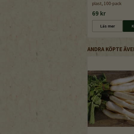
plast, 100-pack
69 kr
Läs mer
K
ANDRA KÖPTE ÄVE