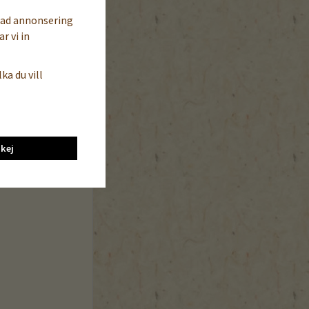
sad annonsering
r vi in
ka du vill
kej