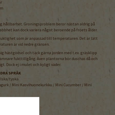
ar
cm
ng hållbarhet. Groningsproblem beror nästan aldrig på
bbhet kan dock variera något beroende på fröets ålder.
uktighet som är anpassad till temperaturen. Det är lätt
aturen är vid nedre gränsen.
ig hästgödsel och täck gärna jorden med t.ex. gräsklipp
jämnare fukttillgång. Även plantorna bör duschas då och
gt. Dock ej i mulet och kyligt väder.
NDRA SPRÅK
lska/tyska
agurk / Mini Kasvihuonekurkku / Mini Cucumber / Mini