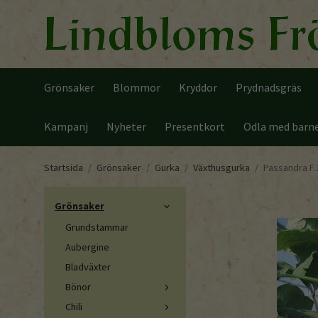
Grönsaker
Blommor
Kryddor
Prydnadsgräs
Kampanj
Nyheter
Presentkort
Odla med barn
Startsida
/
Grönsaker
/
Gurka
/
Växthusgurka
/
Passandra F.
Grönsaker
Grundstammar
Aubergine
Bladväxter
Bönor
Chili