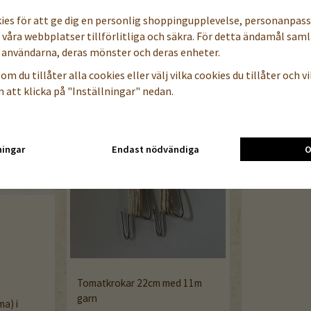
kies för att ge dig en personlig shoppingupplevelse, personanpas
a våra webbplatser tillförlitliga och säkra. För detta ändamål samla
användarna, deras mönster och deras enheter.
om du tillåter alla cookies eller välj vilka cookies du tillåter och vil
 att klicka på "Inställningar" nedan.
ningar
Endast nödvändiga
O
Tomatkrokar 22cm med 11m
garn
a) i