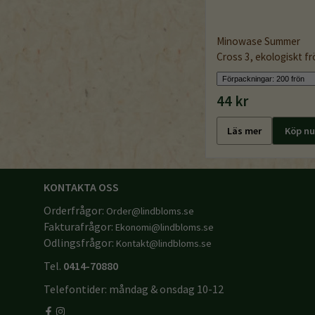
Minowase Summer
Cross 3, ekologiskt fr
44 kr
Läs mer
Köp nu
KONTAKTA OSS
Orderfrågor:
Order@lindbloms.se
Fakturafrågor:
Ekonomi@lindbloms.se
Odlingsfrågor:
Kontakt@lindbloms.se
Tel.
0414-70880
Telefontider: måndag & onsdag 10-12