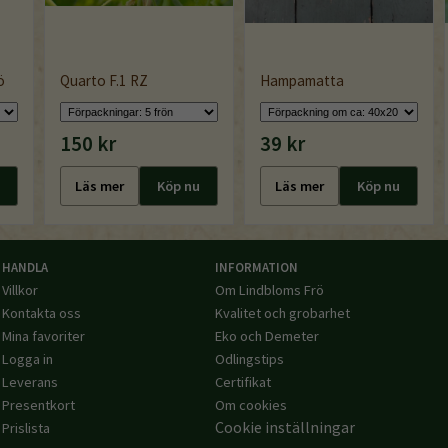
ö
Quarto F.1 RZ
Hampamatta
150 kr
39 kr
Läs mer
Köp nu
Läs mer
Köp nu
HANDLA
INFORMATION
Villkor
Om Lindbloms Frö
Kontakta oss
Kvalitet och grobarhet
Mina favoriter
Eko och Demeter
Logga in
Odlingstips
Leverans
Certifikat
Presentkort
Om cookies
Cookie inställningar
Prislista