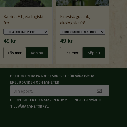
Katrina F.1, ekologiskt
Kinesisk gräslök,
frö
ekologiskt frö
49 kr
49 kr
Läs mer
Köp nu
Läs mer
Köp nu
PRENUMERERA PÅ NYHETSBREVET FÖR VÅRA BÄSTA
ERBJUDANDEN OCH NYHETER!
DE UPPGIFTER DU MATAR IN KOMMER ENDAST ANVÄNDAS
TILL VÅRA NYHETSBREV.