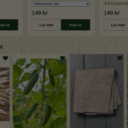
Grå fyrkants
149 kr
140 kr
öp nu
Läs mer
Köp nu
Läs mer
N