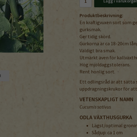
Lägg i varukorge
Produktbeskrivning:
En kraftigvuxen sort som g
gurksmak.
Ger tidig skörd.
Gurkorna är ca 18-20cm lån
Väldigt bra smak.
Utmärkt även för kallväxthus
Hög mjöldaggstolerans.
Rent honlig sort.
t
Ett odlingsråd är att sätta
uppdragningskrukor för att 
VETENSKAPLIGT NAMN
Cucumis sativus
ODLA VÄXTHUSGURKA
Lägst/optimal groni
Sådjup: ca 1 cm