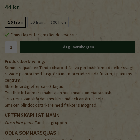
44 kr
10 frön
50 frön
100 frön
Finns i lager för omgående leverans
Lägg i varukorgen
Produktbeskrivning:
Sommarsquashen Tondo chiaro di Nizza ger buskformade eller svagt
revade plantor med ljusgröna marmorerade runda frukter, i plantans
centrum.
Skördefärdig efter ca 60 dagar.
Fruktköttet är mer smakrikt än hos annan sommarsquash.
Frukterna kan skördas mycket små och anrättas hela.
Smaken blir dock starkare med fruktens mognad.
VETENSKAPLIGT NAMN
Cucurbita pepo
Zucchini-gruppen
ODLA SOMMARSQUASH