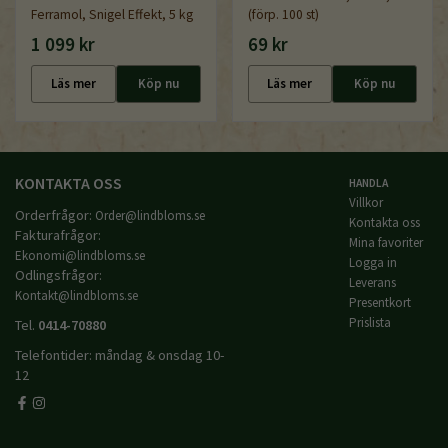
Ferramol, Snigel Effekt, 5 kg
(förp. 100 st)
1 099 kr
69 kr
Läs mer
Köp nu
Läs mer
Köp nu
KONTAKTA OSS
HANDLA
Villkor
Orderfrågor:
Order@lindbloms.se
Kontakta oss
Fakturafrågor:
Mina favoriter
Ekonomi@lindbloms.se
Logga in
Odlingsfrågor:
Leverans
Kontakt@lindbloms.se
Presentkort
Prislista
Tel.
0414-70880
Telefontider: måndag & onsdag 10-
12