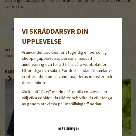
Den långa utloppspipen har tre bromsande räfflor - värdefullt vid sådd
av litet frö.
Spara som favorit
VI SKRÄDDARSYR DIN
UPPLEVELSE
Artikelnummer:
Vi använder cookies för att ge dig en personlig
880020
shoppingupplevelse, personanpassad
annonsering och för att hålla våra webbplatser
tillförlitliga och säkra. För detta ändamål samlar vi
ANDRA KÖPTE ÄVEN
in information om användarna, deras mönster och
deras enheter.
Klicka på "Okej" om du tillåter alla cookies eller
välj vilka cookies du tillåter och vilka du vill stänga
av genom att klicka på "Inställningar" nedan.
Inställningar