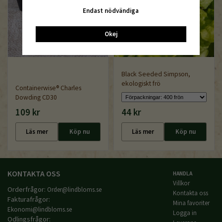
Endast nödvändiga
Okej
Black Seeded Simpson,
ekologiskt frö
Containerwise® Charles
Dowding CD30
109 kr
44 kr
Läs mer
Köp nu
Läs mer
Köp nu
KONTAKTA OSS
HANDLA
Villkor
Orderfrågor:
Order@lindbloms.se
Kontakta oss
Fakturafrågor:
Mina favoriter
Ekonomi@lindbloms.se
Logga in
Odlingsfrågor: