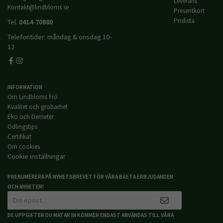
Leverans
Kontakt@lindbloms.se
Presentkort
Prislista
Tel.
0414-70880
Telefontider: måndag & onsdag 10-
12
INFORMATION
Om Lindbloms Frö
Kvalitet och grobarhet
Eko och Demeter
Odlingstips
Certifikat
Om cookies
Cookie inställningar
PRENUMERERA PÅ NYHETSBREVET FÖR VÅRA BÄSTA ERBJUDANDEN
OCH NYHETER!
DE UPPGIFTER DU MATAR IN KOMMER ENDAST ANVÄNDAS TILL VÅRA