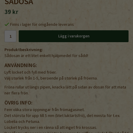
SÅDOSA
39 kr
Finns i lager för omgående leverans
Lägg i varukorgen
Produktbeskrivning:
Sådosan är ett litet enkelt hjälpmedel för sådd!
ANVÄNDNING:
Lyft locket och fyll med fröer.
Välj storlek från 1-5, beroende på storlek på fröerna.
Fröna rullar ut längs pipen, knacka lätt på sidan av dosan för att mata
ner flera frön.
ÖVRIG INFO:
Fem olika stora öppningar från frömagasinet.
Det största för upp till 5 mm (litet luktärtsfrö), det minsta för t.ex.
Lobelia och Petunia.
Locket trycks ner i en ränna så att inget frö krossas.