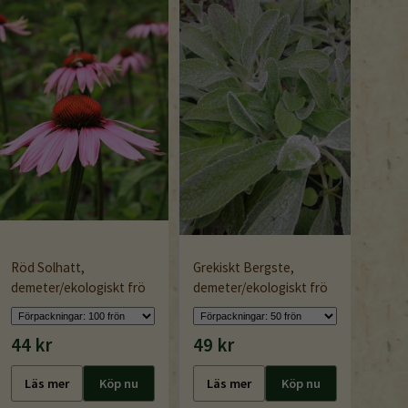
Röd Solhatt,
Grekiskt Bergste,
demeter/ekologiskt frö
demeter/ekologiskt frö
Katt
44 kr
49 kr
44 k
Läs mer
Köp nu
Läs mer
Köp nu
Läs