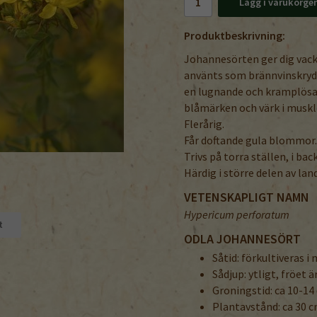
Lägg i varukorge
Produktbeskrivning:
Johannesörten ger dig vac
använts som brännvinskrydd
en lugnande och kramplösan
blåmärken och värk i muskl
Flerårig.
Får doftande gula blommor.
Trivs på torra ställen, i bac
Härdig i större delen av lan
VETENSKAPLIGT NAMN
Hypericum perforatum
t
ODLA JOHANNESÖRT
Såtid: förkultiveras i
Sådjup: ytligt, fröet 
Groningstid: ca 10-14
Plantavstånd: ca 30 