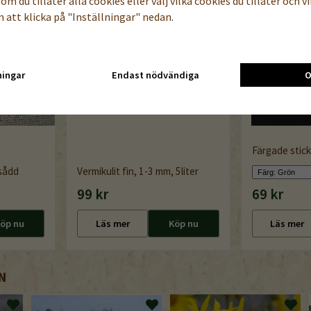
om du tillåter alla cookies eller välj vilka cookies du tillåter och vil
 att klicka på "Inställningar" nedan.
ningar
Endast nödvändiga
O
Färgade stick
dsådd
Vermikulit fin, 1-3 mm, 5liter
99 kr
69 kr
öp nu
Läs mer
Köp nu
Läs mer
N