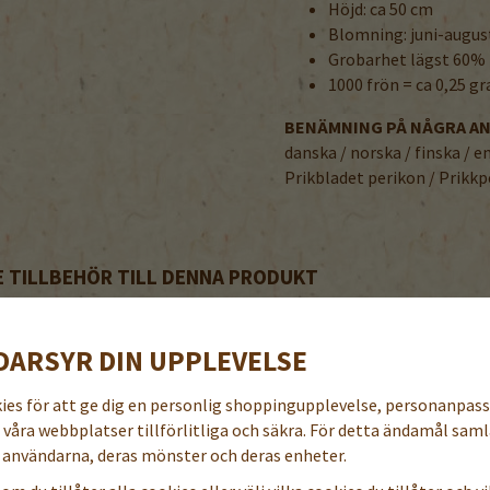
Höjd: ca 50 cm
Blomning: juni-augus
Grobarhet lägst 60%
1000 frön = ca 0,25 g
BENÄMNING PÅ NÅGRA A
danska / norska / finska / e
Prikbladet perikon / Prikk
TILLBEHÖR TILL DENNA PRODUKT
DARSYR DIN UPPLEVELSE
kies för att ge dig en personlig shoppingupplevelse, personanpas
a våra webbplatser tillförlitliga och säkra. För detta ändamål samla
användarna, deras mönster och deras enheter.