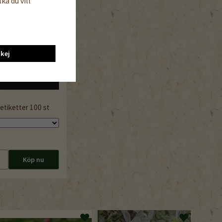
ka du vill
kej
etiketter 100 st
Köp nu