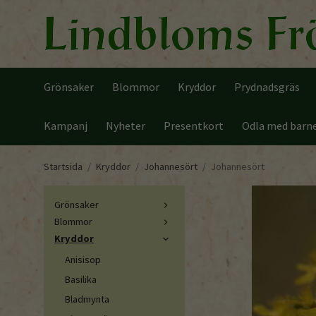
Grönsaker
Blommor
Kryddor
Prydnadsgräs
Kampanj
Nyheter
Presentkort
Odla med barn
Startsida
/
Kryddor
/
Johannesört
/
Johannesört
Grönsaker
Blommor
Kryddor
Anisisop
Basilika
Bladmynta