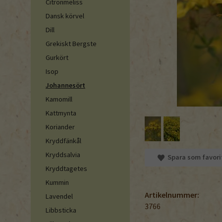
Citronmeliss
Dansk körvel
Dill
Grekiskt Bergste
Gurkört
Isop
Johannesört
Kamomill
Kattmynta
Koriander
Kryddfänkål
Kryddsalvia
Spara som favori
Kryddtagetes
Kummin
Artikelnummer:
Lavendel
3766
Libbsticka