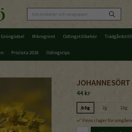
Gröngödsel
Mikrogrönt
Odlingstillbehör
Trädgårdstil
en
Prislista 2026
Odlingstips
JOHANNESÖRT
44 kr
0.5g
2g
10g
Finns i lager för omgåen