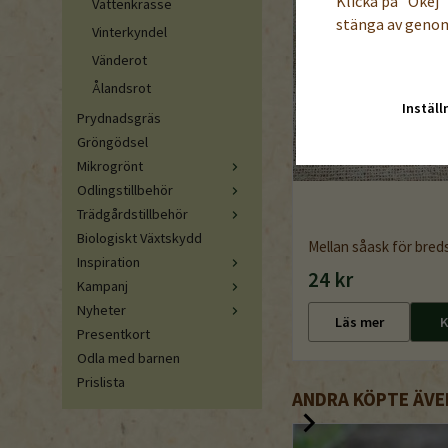
Klicka på "Okej" 
Vattenkrasse
stänga av genom
Vinterkyndel
Vänderot
Ålandsrot
Inställ
Prydnadsgräs
Gröngödsel
Mikrogrönt
Odlingstillbehör
Trädgårdstillbehör
Biologiskt Växtskydd
Mellan såask för bre
Inspiration
24 kr
Kampanj
Nyheter
Läs mer
K
Presentkort
Odla med barnen
Prislista
ANDRA KÖPTE ÄVE