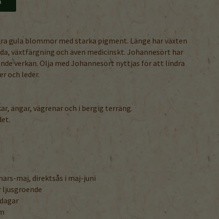
n
kra gula blommor med starka pigment. Länge har växten
a, växtfärgning och även medicinskt. Johannesört har
de verkan. Olja med Johannesört nyttjas för att lindra
er och leder.
kar, ängar, vägrenar och i bergig terräng.
det.
 mars-maj, direktsås i maj-juni
är ljusgroende
 dagar
cm