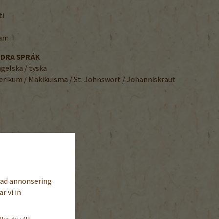
ti
ram
NDRA SPRÅK
ngelska / tyska
perikum / Mäkikuisma / St. Johnswort / Johanniskraut
sad annonsering
r vi in