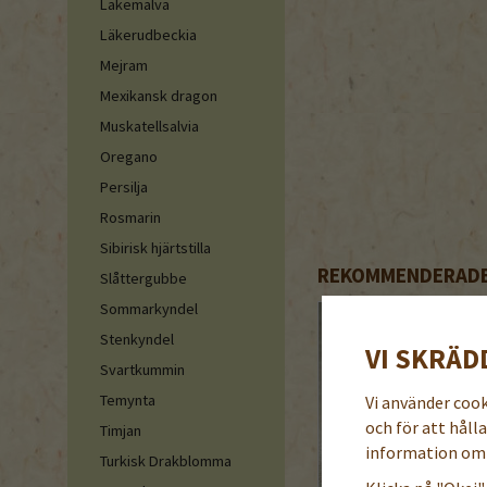
Läkemalva
Läkerudbeckia
Mejram
Mexikansk dragon
Muskatellsalvia
Oregano
Persilja
Rosmarin
Sibirisk hjärtstilla
REKOMMENDERADE 
Slåttergubbe
Sommarkyndel
Stenkyndel
VI SKRÄD
Svartkummin
Temynta
Vi använder coo
och för att håll
Timjan
information om 
Turkisk Drakblomma