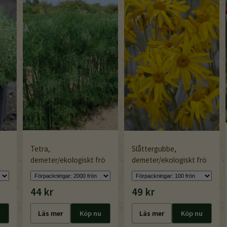
Tetra,
Slåttergubbe,
demeter/ekologiskt frö
demeter/ekologiskt frö
44 kr
49 kr
Läs mer
Köp nu
Läs mer
Köp nu