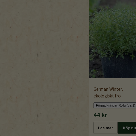
German Winter,
ekologiskt frö
44 kr
Läs mer
Köp nu