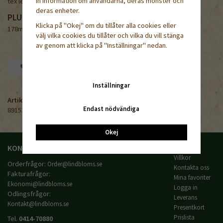
in information om användarna, deras mönster och
tex lejongap.
deras enheter.
PLUGGBRÄTTETS STORLEK
Klicka på "Okej" om du tillåter alla cookies eller
178mm x 117mm x 44mm
välj vilka cookies du tillåter och vilka du vill stänga
av genom att klicka på "Inställningar" nedan.
Spara som favorit
Inställningar
Artikelnummer:
Endast nödvändiga
891515
Okej
KONTAKTA OSS
HANDLA
Villkor
Orderfrågor:
Order@lindbloms.se
Kontakta oss
Fakturafrågor:
Mina favoriter
Ekonomi@lindbloms.se
Logga in
Odlingsfrågor:
Leverans
Kontakt@lindbloms.se
Presentkort
Prislista
Tel.
0414-70880