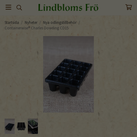
Startsida
/
Nyheter
/
Nya odlingstillbehör
/
Containerwise® Charles Dowding CD15