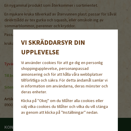
En nygammal produkt som återkommer i sortimentet.
En mjukare kruka tillverkad av återvunnen plast. passar för såväl
direktsådd av tex gurka och squash, eller omskoln ing av
sommarblommor, perenner och kryddor.
Passar bra i transportbrättet för 11cm krukor, art nr
891111
VI SKRÄDDARSYR DIN
krukan är 10,5 x 10,5 x 7,5cm hög, rymmer 0,55l.
UPPLEVELSE
Vi använder cookies för att ge dig en personlig
Tyvärr ingår inte denna produkt i vårt sortiment för tillfället.
shoppingupplevelse, personanpassad
annonsering och för att hålla våra webbplatser
Till butikens startsida »
tillförlitliga och säkra. För detta ändamål samlar vi
in information om användarna, deras mönster och
Sitemap »
deras enheter.
Artikelnummer:
Klicka på "Okej" om du tillåter alla cookies eller
890010
välj vilka cookies du tillåter och vilka du vill stänga
av genom att klicka på "Inställningar" nedan.
KONTAKTA OSS
HANDLA