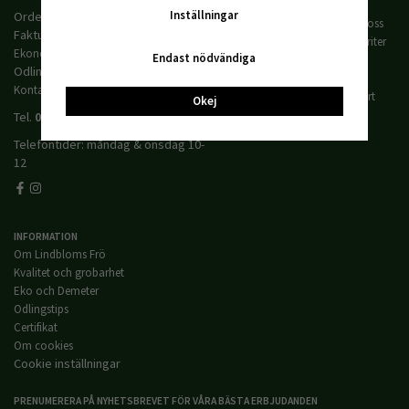
Villkor
Inställningar
Orderfrågor:
Order@lindbloms.se
Kontakta oss
Fakturafrågor:
Mina favoriter
Ekonomi@lindbloms.se
Endast nödvändiga
Logga in
Odlingsfrågor:
Leverans
Kontakt@lindbloms.se
Presentkort
Okej
Prislista
Tel.
0414-70880
Telefontider: måndag & onsdag 10-
12
INFORMATION
Om Lindbloms Frö
Kvalitet och grobarhet
Eko och Demeter
Odlingstips
Certifikat
Om cookies
Cookie inställningar
PRENUMERERA PÅ NYHETSBREVET FÖR VÅRA BÄSTA ERBJUDANDEN