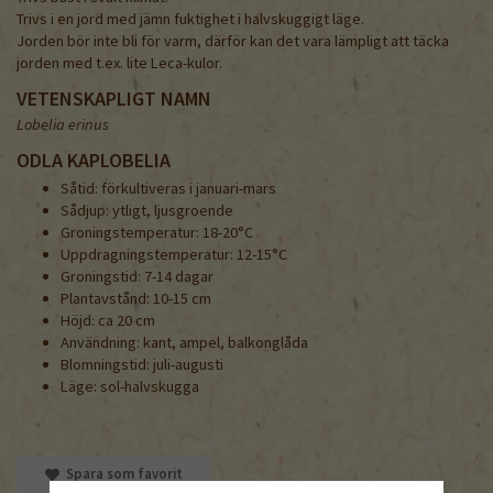
Trivs i en jord med jämn fuktighet i halvskuggigt läge.
Jorden bör inte bli för varm, därför kan det vara lämpligt att täcka
jorden med t.ex. lite Leca-kulor.
VETENSKAPLIGT NAMN
Lobelia erinus
ODLA KAPLOBELIA
Såtid: förkultiveras i januari-mars
Sådjup: ytligt, ljusgroende
Groningstemperatur: 18-20°C
Uppdragningstemperatur: 12-15°C
Groningstid: 7-14 dagar
Plantavstånd: 10-15 cm
Höjd: ca 20 cm
Användning: kant, ampel, balkonglåda
Blomningstid: juli-augusti
Läge: sol-halvskugga
Spara som favorit