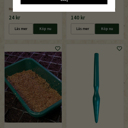
Mellan såask för bredsådd
Fyrkantskruka 7cm, 50-pack
24 kr
140 kr
Läs mer
Köp nu
Läs mer
Köp nu