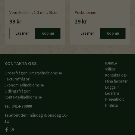
Vermikulit fin, 1-3 mm, 5liter
Prickelpinne
99 kr
29 kr
Läs mer
Köp nu
Läs mer
Köp nu
KONTAKTA OSS
HANDLA
Villkor
Orderfrågor:
Order@lindbloms.se
Kontakta oss
Fakturafrågor:
Mina favoriter
Ekonomi@lindbloms.se
Logga in
Odlingsfrågor:
Leverans
Kontakt@lindbloms.se
Presentkort
Prislista
Tel.
0414-70880
Telefontider: måndag & onsdag 10-
12