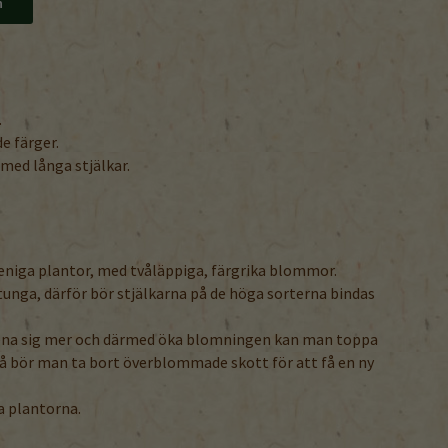
n
.
e färger.
ed långa stjälkar.
reniga plantor, med tvåläppiga, färgrika blommor.
unga, därför bör stjälkarna på de höga sorterna bindas
grena sig mer och därmed öka blomningen kan man toppa
så bör man ta bort överblommade skott för att få en ny
a plantorna.