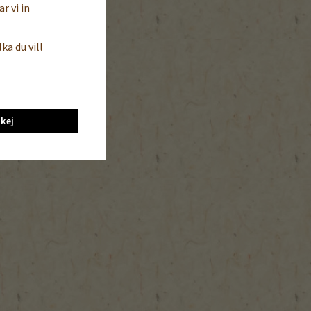
r vi in
ka du vill
kej