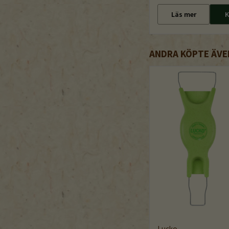
Läs mer
K
ANDRA KÖPTE ÄVE
Lucko