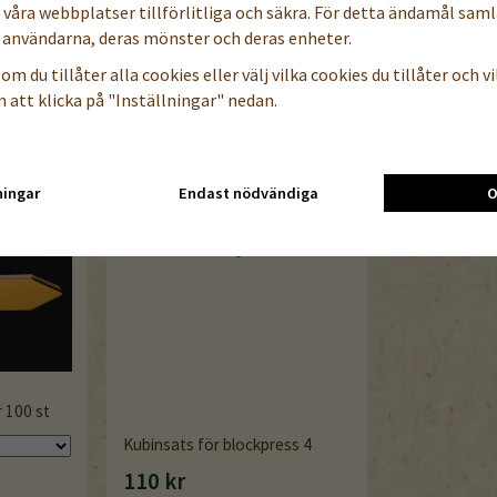
a våra webbplatser tillförlitliga och säkra. För detta ändamål samla
användarna, deras mönster och deras enheter.
om du tillåter alla cookies eller välj vilka cookies du tillåter och vil
 att klicka på "Inställningar" nedan.
ningar
Endast nödvändiga
O
r 100 st
Kubinsats för blockpress 4
110 kr