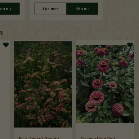
öp nu
Läs mer
Köp nu
N
Risp, Apricot Beauty
Queeny Lime Red