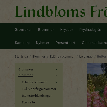
Grönsaker
Blommor
Kryddor
Prydnadsgräs
Kampanj
Nyheter
Presentkort
Odla med barn
Startsida
/
Blommor
/
Ettåriga blommor
/
Lejongap
/
Butter
Grönsaker
Blommor
Ettåriga blommor
Två & fleråriga blommor
Blomsterblandningar
Eterneller