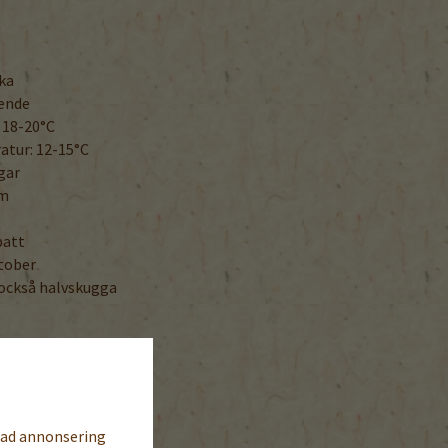
uka
oende
 18-20°C
tur: 12-15°C
gar
cm
batt
ktober
 också halvskugga
sad annonsering