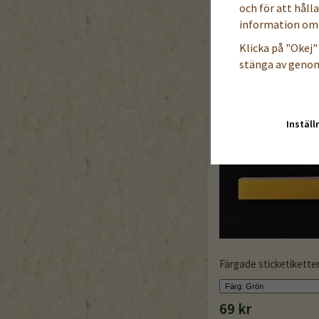
och för att håll
information om 
Klicka på "Okej" 
stänga av genom
Inställ
Färgade sticketikette
69 kr