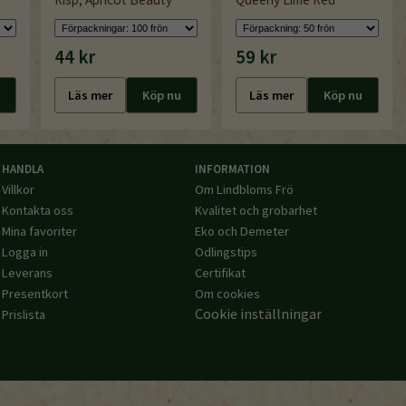
44 kr
59 kr
Läs mer
Köp nu
Läs mer
Köp nu
HANDLA
INFORMATION
Villkor
Om Lindbloms Frö
Kontakta oss
Kvalitet och grobarhet
Mina favoriter
Eko och Demeter
Logga in
Odlingstips
Leverans
Certifikat
Presentkort
Om cookies
Cookie inställningar
Prislista