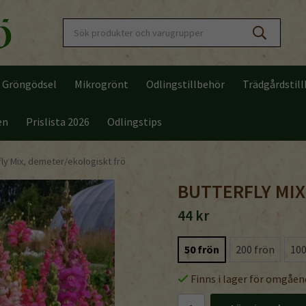
Gröngödsel
Mikrogrönt
Odlingstillbehör
Trädgårdstil
en
Prislista 2026
Odlingstips
fly Mix, demeter/ekologiskt frö
BUTTERFLY MIX
44 kr
50 frön
200 frön
100
Finns i lager för omgåen