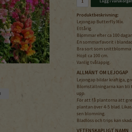
Lägg i varukorge
Produktbeskrivning:
Lejongap Butterfly Mix.
Ettårig.
Blommar efter ca 100 dagar
En sommarfavorit i blandad
Bra sort som snittblomma m
Höjd: ca 100 cm.
Vanlig tvåläppig.
ALLMÄNT OM LEJOGAP
Lejongap bildar kraftiga, g
Blomställningarna kan bli t
upp.
t
För att få plantorna att 
plantan över 4-5 blad. Lika
sen blomning.
Bladlöss och trips kan skad
VETENSKAPLIGT NAMN