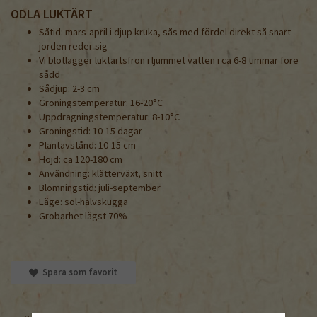
ODLA LUKTÄRT
Såtid: mars-april i djup kruka, sås med fördel direkt så snart
jorden reder sig
Vi blötlägger luktärtsfrön i ljummet vatten i ca 6-8 timmar före
sådd
Sådjup: 2-3 cm
Groningstemperatur: 16-20°C
Uppdragningstemperatur: 8-10°C
Groningstid: 10-15 dagar
Plantavstånd: 10-15 cm
Höjd: ca 120-180 cm
Användning: klätterväxt, snitt
Blomningstid: juli-september
Läge: sol-halvskugga
Grobarhet lägst 70%
Spara som favorit