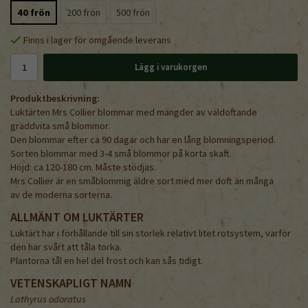
40 frön
200 frön
500 frön
Finns i lager för omgående leverans
Lägg i varukorgen
Produktbeskrivning:
Luktärten Mrs Collier blommar med mängder av väldoftande
gräddvita små blommor.
Den blommar efter ca 90 dagar och har en lång blomningsperiod.
Sorten blommar med 3-4 små blommor på korta skaft.
Höjd: ca 120-180 cm. Måste stödjas.
Mrs Collier är en småblommig äldre sort med mer doft än många
av de moderna sorterna.
ALLMÄNT OM LUKTÄRTER
Luktärt har i förhållande till sin storlek relativt litet rotsystem, varför
den har svårt att tåla torka.
Plantorna tål en hel del frost och kan sås tidigt.
VETENSKAPLIGT NAMN
Lathyrus odoratus