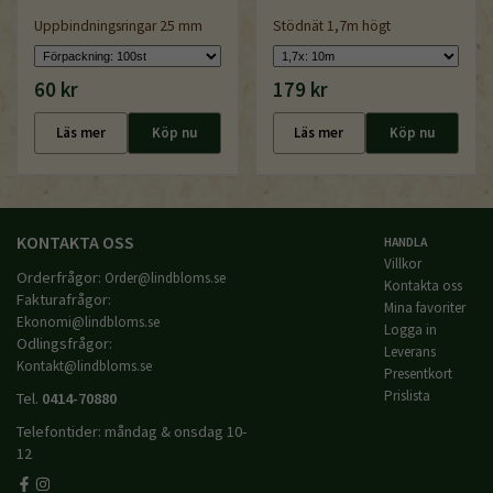
Uppbindningsringar 25 mm
Stödnät 1,7m högt
60 kr
179 kr
Läs mer
Köp nu
Läs mer
Köp nu
KONTAKTA OSS
HANDLA
Villkor
Orderfrågor:
Order@lindbloms.se
Kontakta oss
Fakturafrågor:
Mina favoriter
Ekonomi@lindbloms.se
Logga in
Odlingsfrågor:
Leverans
Kontakt@lindbloms.se
Presentkort
Prislista
Tel.
0414-70880
Telefontider: måndag & onsdag 10-
12