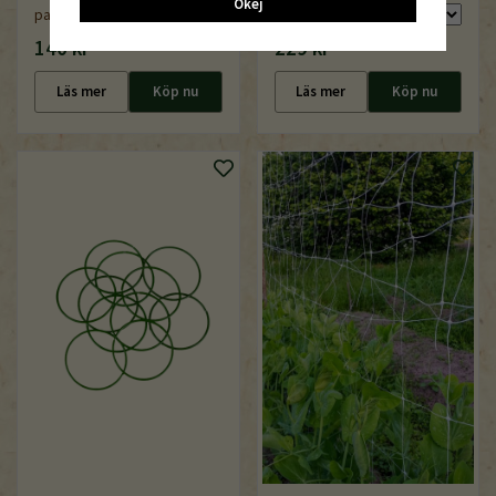
Okej
pack
140 kr
229 kr
Läs mer
Köp nu
Läs mer
Köp nu