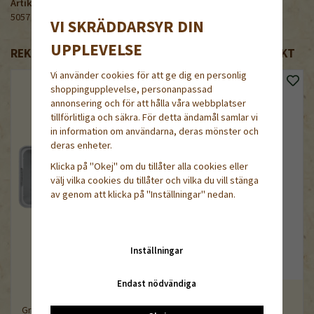
Artikelnummer:
5057
VI SKRÄDDARSYR DIN
UPPLEVELSE
REKOMMENDERADE TILLBEHÖR TILL DENNA PRODUKT
Vi använder cookies för att ge dig en personlig
shoppingupplevelse, personanpassad
annonsering och för att hålla våra webbplatser
tillförlitliga och säkra. För detta ändamål samlar vi
in information om användarna, deras mönster och
deras enheter.
Klicka på "Okej" om du tillåter alla cookies eller
välj vilka cookies du tillåter och vilka du vill stänga
av genom att klicka på "Inställningar" nedan.
Inställningar
Endast nödvändiga
Blomsax
Grå fyrkantskruka 9cm, 44-