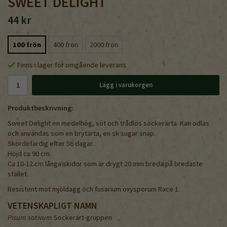
SWEET DELIGHT
44 kr
100 frön
400 frön
2000 frön
Finns i lager för omgående leverans
Lägg i varukorgen
Produktbeskrivning:
Sweet Delight en medelhög, söt och trådlös sockerärta. Kan odlas
och användas som en brytärta, en sk sugar snap.
Skördefärdig efter 56 dagar.
Höjd ca 90 cm.
Ca 10-12 cm långa skidor som är drygt 20 mm breda på bredaste
stället.
Resistent mot mjöldagg och fusarium oxysporum Race 1.
VETENSKAPLIGT NAMN
Pisum sativum
Sockerärt-gruppen