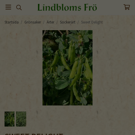
Startsida
/
Grönsaker
/
Ärter
/
Sockerärt
/
Sweet Delight