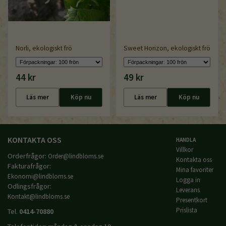
Norli, ekologiskt frö
Sweet Horizon, ekologiskt frö
44 kr
49 kr
Läs mer
Köp nu
Läs mer
Köp nu
KONTAKTA OSS
HANDLA
Villkor
Orderfrågor:
Order@lindbloms.se
Kontakta oss
Fakturafrågor:
Mina favoriter
Ekonomi@lindbloms.se
Logga in
Odlingsfrågor:
Leverans
Kontakt@lindbloms.se
Presentkort
Prislista
Tel.
0414-70880