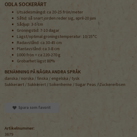
ODLA SOCKERÄRT
Utsädesmängd: ca 20-25 frön/meter
Såtid: så snart jorden reder sig, april-20 juni
Sådjup: 3-5 cm
Groningstid: 7-10 dagar
Lägst/optimal groningstemperatur: 10/25°C
Radavstånd: ca 30-45 cm
Plantavstånd: ca 3-8 cm
1000 frön = ca 220-270 g
Grobarhet lägst 80%
BENÄMNING PÅ NÅGRA ANDRA SPRÅK
danska / norska / finska / engelska / tysk
Sukkerært / Sukkerert / Sokeriherne / Sugar Peas / Zuckererbsen
Spara som favorit
Artikelnummer:
3679