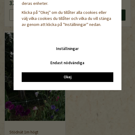
32 kr
55 kr
deras enheter.
Klicka på "Okej" om du tillåter alla cookies eller
Läs mer
Köp nu
Läs mer
Köp nu
välj vilka cookies du tillåter och vilka du vill stänga
av genom att klicka på "Inställningar" nedan.
Inställningar
Endast nödvändiga
Okej
Stödnät 1m högt