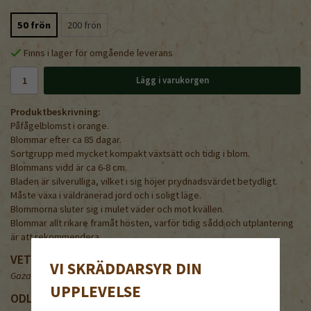
50 frön
200 frön
Finns i lager för omgående leverans
Lägg i varukorgen
Produktbeskrivning:
Påfågelblomst i orange.
Blommar efter ca 85 dagar.
Sortgrupp med mycket kompakt växtsätt och tidig i blom.
Blommans vidd är ca 6-8 cm.
Bladen är silverulliga, vilket i sig höjer prydnadsvärdet betydligt.
Måste växa i väldränerad jord och i soligt läge.
Blommorna sluter sig i mulet väder och mot kvällen.
Blommar allt rikare framåt hösten, varför tidig sådd och utplantering
är att rekommendera.
VETENSKAPLIGT NAMN
VI SKRÄDDARSYR DIN
Gazania splendens
UPPLEVELSE
ODLA PÅFÅGELBLOMSTER