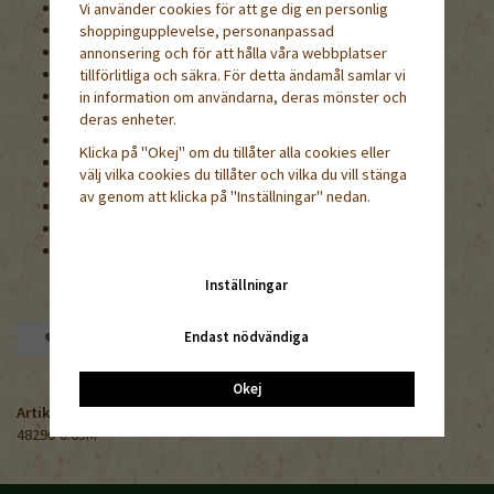
Såtid: förkultiveras i februari-början av april
Vi använder cookies för att ge dig en personlig
Sådjup: 0,5-1 cm
shoppingupplevelse, personanpassad
Groningstemperatur: 18°C
annonsering och för att hålla våra webbplatser
Uppdragningstemperatur: 12-15°C
tillförlitliga och säkra. För detta ändamål samlar vi
Groningstid: 8-12 dagar
in information om användarna, deras mönster och
Plantavstånd: ca 25 cm
deras enheter.
Höjd: ca 25 cm
Klicka på "Okej" om du tillåter alla cookies eller
Användning: rabatt, kant
välj vilka cookies du tillåter och vilka du vill stänga
Blomningstid: juli-frost
av genom att klicka på "Inställningar" nedan.
Läge: sol
1000 frön = ca 3 g
Grobarhet lägst 60%
Inställningar
Endast nödvändiga
Spara som favorit
Okej
Artikelnummer:
48290-0.05M