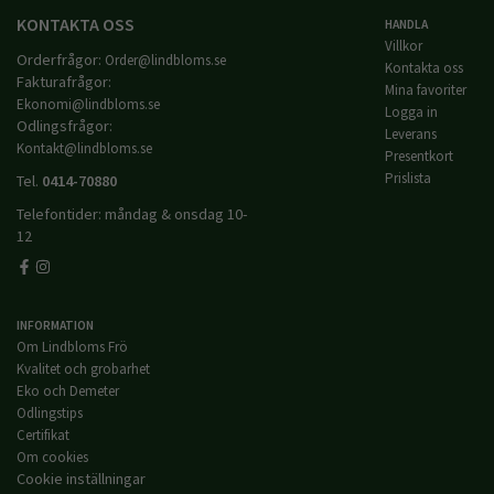
KONTAKTA OSS
HANDLA
Villkor
Orderfrågor:
Order@lindbloms.se
Kontakta oss
Fakturafrågor:
Mina favoriter
Ekonomi@lindbloms.se
Logga in
Odlingsfrågor:
Leverans
Kontakt@lindbloms.se
Presentkort
Prislista
Tel.
0414-70880
Telefontider: måndag & onsdag 10-
12
INFORMATION
Om Lindbloms Frö
Kvalitet och grobarhet
Eko och Demeter
Odlingstips
Certifikat
Om cookies
Cookie inställningar