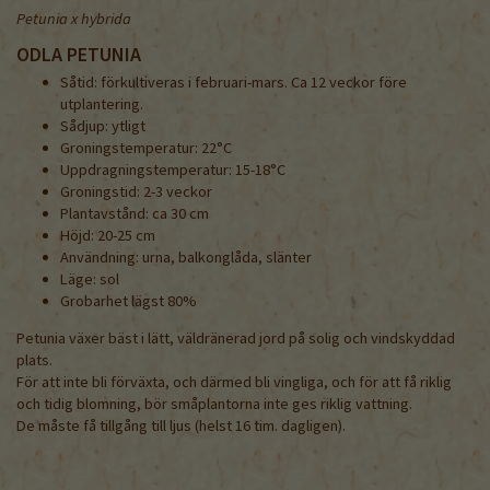
Petunia x hybrida
ODLA PETUNIA
Såtid: förkultiveras i februari-mars. Ca 12 veckor före
utplantering.
Sådjup: ytligt
Groningstemperatur: 22°C
Uppdragningstemperatur: 15-18°C
Groningstid: 2-3 veckor
Plantavstånd: ca 30 cm
Höjd: 20-25 cm
Användning: urna, balkonglåda, slänter
Läge: sol
Grobarhet lägst 80%
Petunia växer bäst i lätt, väldränerad jord på solig och vindskyddad
plats.
För att inte bli förväxta, och därmed bli vingliga, och för att få riklig
och tidig blomning, bör småplantorna inte ges riklig vattning.
De måste få tillgång till ljus (helst 16 tim. dagligen).