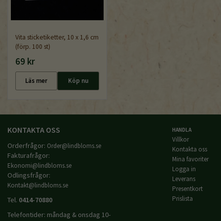
Vita sticketiketter, 10 x 1,6 cm
(förp. 100 st)
69 kr
Läs mer
Köp nu
KONTAKTA OSS
HANDLA
Villkor
Orderfrågor:
Order@lindbloms.se
Kontakta oss
Fakturafrågor:
Mina favoriter
Ekonomi@lindbloms.se
Logga in
Odlingsfrågor:
Leverans
Kontakt@lindbloms.se
Presentkort
Prislista
Tel.
0414-70880
Telefontider: måndag & onsdag 10-