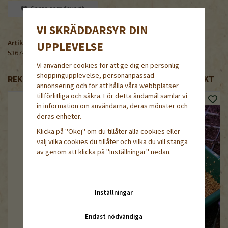
Spara som favorit
VI SKRÄDDARSYR DIN
Artikelnummer:
UPPLEVELSE
53674-20
Vi använder cookies för att ge dig en personlig
shoppingupplevelse, personanpassad
REKOMMENDERADE TILLBEHÖR TILL DENNA PRODUKT
annonsering och för att hålla våra webbplatser
tillförlitliga och säkra. För detta ändamål samlar vi
in information om användarna, deras mönster och
deras enheter.
Klicka på "Okej" om du tillåter alla cookies eller
välj vilka cookies du tillåter och vilka du vill stänga
av genom att klicka på "Inställningar" nedan.
Inställningar
Endast nödvändiga