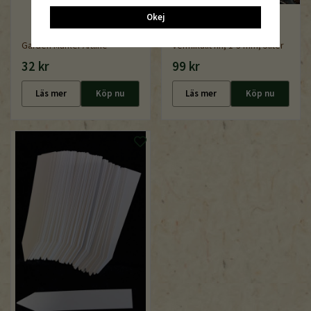
Okej
Garden Marker Artline
Vermikulit fin, 1-3 mm, 5liter
32 kr
99 kr
Läs mer
Köp nu
Läs mer
Köp nu