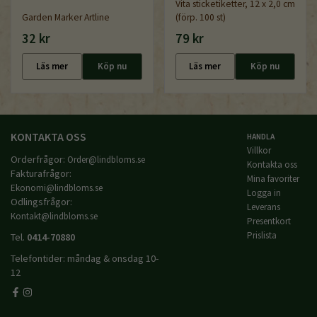
Vita sticketiketter, 12 x 2,0 cm
Garden Marker Artline
(förp. 100 st)
32 kr
79 kr
Läs mer
Köp nu
Läs mer
Köp nu
KONTAKTA OSS
HANDLA
Villkor
Orderfrågor:
Order@lindbloms.se
Kontakta oss
Fakturafrågor:
Mina favoriter
Ekonomi@lindbloms.se
Logga in
Odlingsfrågor:
Leverans
Kontakt@lindbloms.se
Presentkort
Prislista
Tel.
0414-70880
Telefontider: måndag & onsdag 10-
12