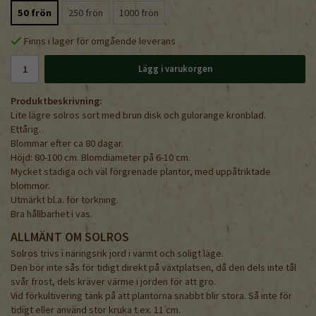
50 frön
250 frön
1000 frön
Finns i lager för omgående leverans
Lägg i varukorgen
Produktbeskrivning:
Lite lägre solros sort med brun disk och gulorange kronblad.
Ettårig.
Blommar efter ca 80 dagar.
Höjd: 80-100 cm. Blomdiameter på 6-10 cm.
Mycket stadiga och väl förgrenade plantor, med uppåtriktade
blommor.
Utmärkt bl.a. för torkning.
Bra hållbarhet i vas.
ALLMÄNT OM SOLROS
Solros trivs i näringsrik jord i varmt och soligt läge.
Den bör inte sås för tidigt direkt på växtplatsen, då den dels inte tål
svår frost, dels kräver värme i jorden för att gro.
Vid förkultivering tänk på att plantorna snabbt blir stora. Så inte för
tidigt eller använd stor kruka t.ex. 11 cm.