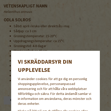
VETENSKAPLIGT NAMN
Helianthus annuus
ODLA SOLROS
Såtid: april i kruka eller direktsås i maj
Sådjup: ca 3 cm
Groningstemperatur: 15-20°C
Uppdragningstemperatur: ca 15°C
Groningstid: 4-8 dagar
Plantavstånd: ca 40 cm
Höjd: 80-100 cm
VI SKRÄDDARSYR DIN
Användning: solitär, grupp, häck, snitt
Blomningstid: juli-september
UPPLEVELSE
Läge: sol
1000 frön = ca 20 g
Vi använder cookies för att ge dig en personlig
Grobarhet lägst 75%
shoppingupplevelse, personanpassad
annonsering och för att hålla våra webbplatser
tillförlitliga och säkra. För detta ändamål samlar vi
in information om användarna, deras mönster och
Spara som favorit
deras enheter.
Klicka på "Okej" om du tillåter alla cookies eller