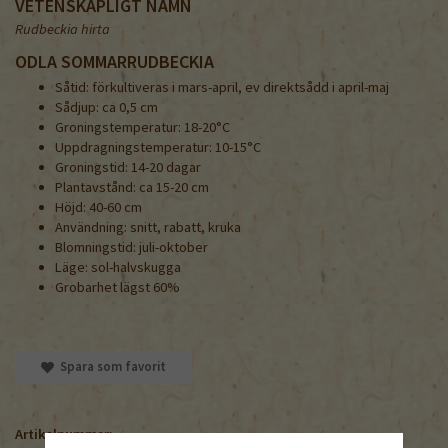
VETENSKAPLIGT NAMN
Rudbeckia hirta
ODLA SOMMARRUDBECKIA
Såtid: förkultiveras i mars-april, ev direktsådd i april-maj
Sådjup: ca 0,5 cm
Groningstemperatur: 18-20°C
Uppdragningstemperatur: 10-15°C
Groningstid: 14-20 dagar
Plantavstånd: ca 15-20 cm
Höjd: 40-60 cm
Användning: snitt, rabatt, kruka
Blomningstid: juli-oktober
Läge: sol-halvskugga
Grobarhet lägst 60%
Spara som favorit
Artikelnummer: