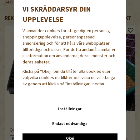
5435
VI SKRÄDDARSYR DIN
UPPLEVELSE
REKOMMENDERADE TILLBEHÖR TILL DENNA PRODUKT
Vi använder cookies för att ge dig en personlig
shoppingupplevelse, personanpassad
annonsering och för att hålla våra webbplatser
tillförlitliga och säkra. För detta ändamål samlar vi
in information om användarna, deras mönster och
deras enheter.
Klicka på "Okej" om du tillåter alla cookies eller
välj vilka cookies du tillåter och vilka du vill stänga
av genom att klicka på "Inställningar" nedan.
Inställningar
Endast nödvändiga
QuickPot QP 77
Okej
Vermikulit fin, 1-3 mm, 5liter