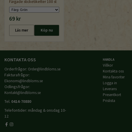
Färgade sticketiketter 100 st
69 kr
Läs mer
Köp nu
KONTAKTA OSS
HANDLA
Villkor
Orderfrågor:
Order@lindbloms.se
Kontakta oss
Fakturafrågor:
Mina favoriter
Ekonomi@lindbloms.se
Logga in
Odlingsfrågor:
Leverans
Kontakt@lindbloms.se
Presentkort
Prislista
Tel.
0414-70880
Telefontider: måndag & onsdag 10-
12