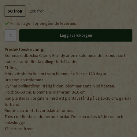
50 frön
200 frön
Finns i lager för omgående leverans
Lägg i varukorgen
Produktbeskrivning:
Sommarrudbeckia Cherry Brandy är en rikblommande, robust sort
som klarar de flesta odlingsförhållanden.
Ettårig.
Mörk körsbärsröd sort som blommar efter ca 120 dagar.
Bra som snittblomma.
Gynnar pollinatörer i trädgården, blommar sent in på hösten.
Höjd: 50-60 cm. Blommans diameter: 8-10 cm.
Kan planteras lite tätare med ett plantavstånd på ca 15-20 cm, gärna i
förband.
Rudbeckia är ett favoritsläkte för oss.
Trivs i de flesta väldränerade jordar. Den kan odlas både i sol och
halvskugga.
Tål lättare frost.