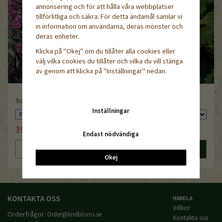
annonsering och för att hålla våra webbplatser
tillförlitliga och säkra. För detta ändamål samlar vi
in information om användarna, deras mönster och
deras enheter.
Klicka på "Okej" om du tillåter alla cookies eller
välj vilka cookies du tillåter och vilka du vill stänga
av genom att klicka på "Inställningar" nedan.
Trädgårdsnattviol
Solros Topolino
Inställningar
39 kr
39 kr
44 kr
44 kr
Endast nödvändiga
Läs mer
Köp nu
Läs mer
Köp nu
Okej
KONTAKTA OSS
HANDLA
Villkor
Orderfrågor:
Order@lindbloms.se
Kontakta oss