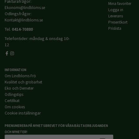
Fakturafrågor:
Mina favoriter
Ekonomi@lindbloms.se
Logga in
Odlingsfrågor:
Leverans
Kontakt@lindbloms.se
Presentkort
Prislista
Tel.
0414-70880
Telefontider: måndag & onsdag 10-
12
INFORMATION
Om Lindbloms Frö
Kvalitet och grobarhet
Eko och Demeter
Odlingstips
Certifikat
Om cookies
Cookie inställningar
PRENUMERERA PÅ NYHETSBREVET FÖR VÅRA BÄSTA ERBJUDANDEN
OCH NYHETER!