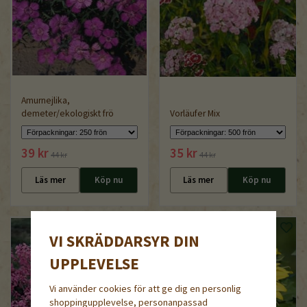
Amurnejlika,
demeter/ekologiskt frö
Vorläufer Mix
39 kr
35 kr
44 kr
44 kr
Läs mer
Köp nu
Läs mer
Köp nu
VI SKRÄDDARSYR DIN
UPPLEVELSE
Vi använder cookies för att ge dig en personlig
shoppingupplevelse, personanpassad