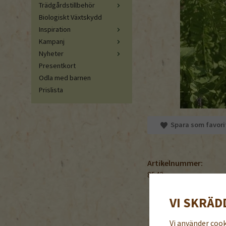
Trädgårdstillbehör
Biologiskt Växtskydd
Inspiration
Kampanj
Nyheter
Presentkort
Odla med barnen
Prislista
Spara som favori
Artikelnummer:
8542
VI SKRÄD
Vi använder coo