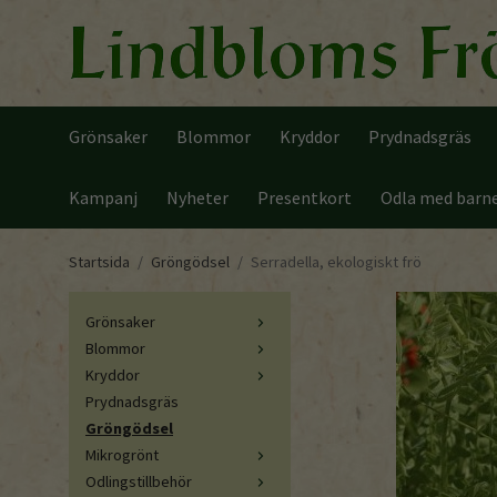
Grönsaker
Blommor
Kryddor
Prydnadsgräs
Kampanj
Nyheter
Presentkort
Odla med barn
Startsida
/
Gröngödsel
/
Serradella, ekologiskt frö
Grönsaker
Blommor
Kryddor
Prydnadsgräs
Gröngödsel
Mikrogrönt
Odlingstillbehör