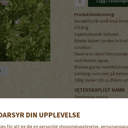
Lägg i varukorge
Produktbeskrivning:
Seradella får små rosa blo
Ettårig.
Snabbväxande baljväxt.
Bindar kväve i jorden och u
struktur.
Växer bra i dom flesta jorda
som kväver ogräs.
Blanda gärna med Westerwol
t
Lämplig som växt på betesm
100g räcker till ca 25kvm om
VETENSKAPLIGT NAMN
Ornithopus sativus
ODLA SERRADELLA
DARSYR DIN UPPLEVELSE
Utsädesmängd renbes
Sådjup: ca 2 cm.
kies för att ge dig en personlig shoppingupplevelse, personanpas
Höjd: ca 50 cm