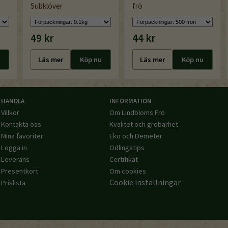
Subklöver
frö
49 kr
44 kr
Läs mer
Köp nu
Läs mer
Köp nu
HANDLA
INFORMATION
Villkor
Om Lindbloms Frö
Kontakta oss
Kvalitet och grobarhet
Mina favoriter
Eko och Demeter
Logga in
Odlingstips
Leverans
Certifikat
Presentkort
Om cookies
Cookie inställningar
Prislista