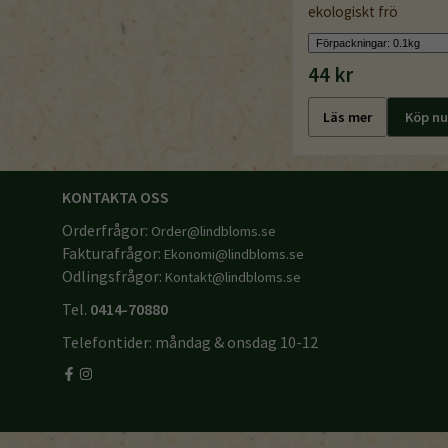
ekologiskt frö
44 kr
Läs mer
Köp nu
KONTAKTA OSS
Orderfrågor:
Order@lindbloms.se
Fakturafrågor:
Ekonomi@lindbloms.se
Odlingsfrågor:
Kontakt@lindbloms.se
Tel.
0414-70880
Telefontider: måndag & onsdag 10-12