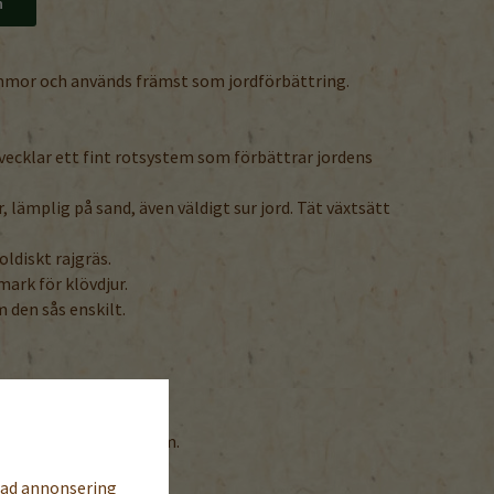
n
mmor och används främst som jordförbättring.
tvecklar ett fint rotsystem som förbättrar jordens
r, lämplig på sand, även väldigt sur jord. Tät växtsätt
diskt rajgräs.
ark för klövdjur.
 den sås enskilt.
tånd: ca 400 g/100 kvm.
sad annonsering