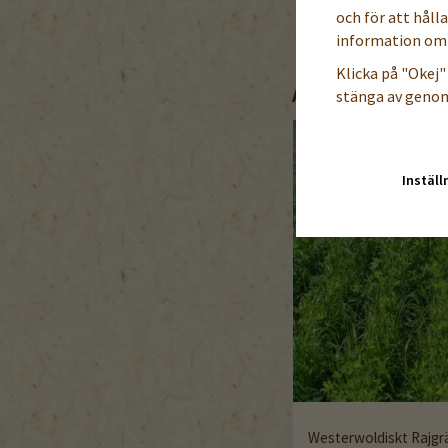
och för att håll
information om 
Klicka på "Okej" 
ANDRA KÖPTE ÄVE
stänga av genom
Inställ
Westerwoldiskt Rajgr