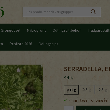
Gröngödsel
Mikrogrönt
Odlingstillbehör
Trädgårdstil
en
Prislista 2026
Odlingstips
SERRADELLA, E
44 kr
0.1kg
0.5kg
2.5kg
Finns i lager för omgåen