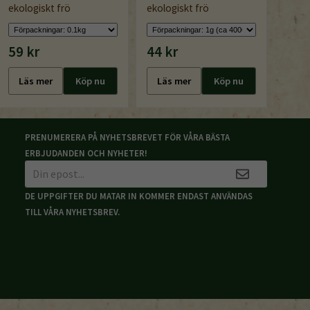
ekologiskt frö
ekologiskt frö
frö
59 kr
44 kr
44 k
Läs mer
Köp nu
Läs mer
Köp nu
Läs
PRENUMERERA PÅ NYHETSBREVET FÖR VÅRA BÄSTA
ERBJUDANDEN OCH NYHETER!
DE UPPGIFTER DU MATAR IN KOMMER ENDAST ANVÄNDAS
TILL VÅRA NYHETSBREV.