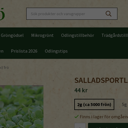
Gröngödsel
Mikrogrönt
Odlingstillbehör
Trädgårdstil
en
Prislista 2026
Odlingstips
kt frö
SALLADSPORTL
44 kr
2g (ca 5000 frön)
5g
Finns i lager för omgåen