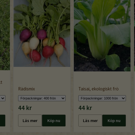
kt
Rädismix
Taisai, ekologiskt frö
44 kr
44 kr
Läs mer
Köp nu
Läs mer
Köp nu