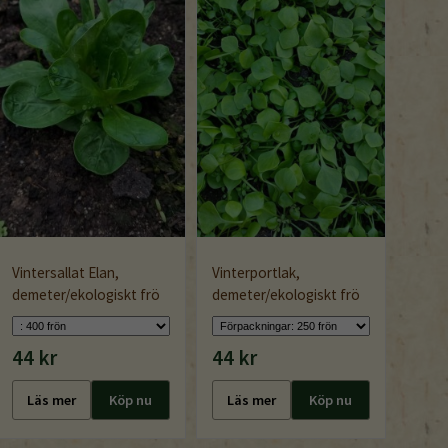
Vintersallat Elan,
Vinterportlak,
demeter/ekologiskt frö
demeter/ekologiskt frö
44 kr
44 kr
Läs mer
Köp nu
Läs mer
Köp nu