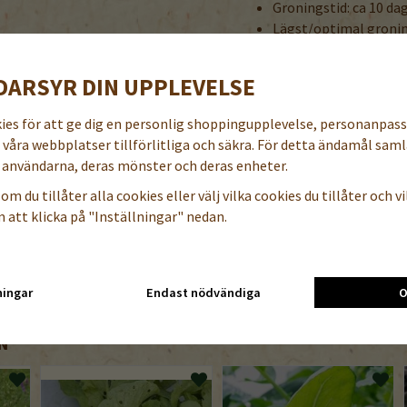
Groningstid: ca 10 da
Lägst/optimal groni
Plantavstånd: 10-12 
Radavstånd: 30-40 cm
DARSYR DIN UPPLEVELSE
1000 frön = ca 0,4 g
Grobarhet lägst 70%
kies för att ge dig en personlig shoppingupplevelse, personanpas
a våra webbplatser tillförlitliga och säkra. För detta ändamål samla
Frostkänslig i tidigt stadi
användarna, deras mönster och deras enheter.
Plantor som får stå kvar dr
Skall alltid skördas på mo
om du tillåter alla cookies eller välj vilka cookies du tillåter och vil
 att klicka på "Inställningar" nedan.
BENÄMNING PÅ NÅGRA A
danska/norska/finska/enge
Portulak / Portulakk / Port
ningar
Endast nödvändiga
O
N