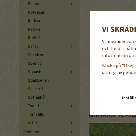
Pumpa
Rotselleri
Rädisa
VI SKRÄD
Rättika
Rödbeta
Vi använder coo
Sallat
och för att håll
Smultron
information om 
Spenat
Klicka på "Okej" 
Squash
stänga av genom
Stjälkselleri
Svartrot
Sötfänkål
Inställ
Tomat
ANDRA KÖPTE ÄVE
Tomatillo
Ärter
Blommor