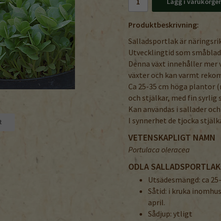
Lägg i varukorge
Produktbeskrivning:
Salladsportlak är näringsrik 
Utvecklingtid som småblad, 
Denna växt innehåller mer 
växter och kan varmt reko
Ca 25-35 cm höga plantor (n
och stjälkar, med fin syrlig
Kan användas i sallader och
I synnerhet de tjocka stjälk
t
VETENSKAPLIGT NAMN
Portulaca oleracea
ODLA SALLADSPORTLAK
Utsädesmängd: ca 25
Såtid: i kruka inomhus
april.
Sådjup: ytligt