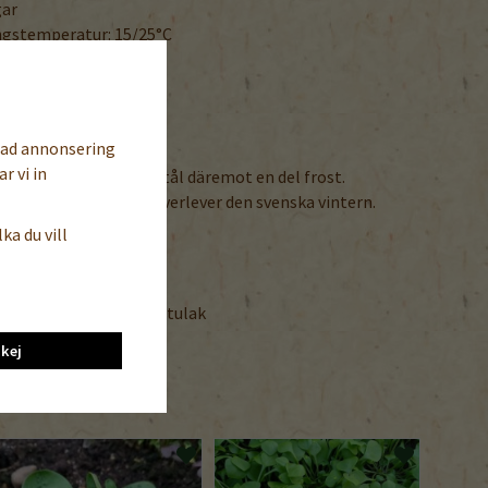
gar
ngstemperatur: 15/25°C
cm
sad annonsering
r vi in
um. De vuxna plantorna tål däremot en del frost.
ösar mycket frö som överlever den svenska vintern.
rgonen för bästa smak!
ka du vill
NDRA SPRÅK
lska/tyska
ulakka / Purslane / Portulak
kej