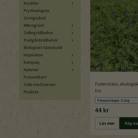
Kryddor
Prydnadsgräs
Gröngödsel
Mikrogrönt
Odlingstillbehör
Trädgårdstillbehör
Biologiskt Växtskydd
Inspiration
Kampanj
Nyheter
Presentkort
Fodervicker, ekologis
Odla med barnen
frö
Prislista
44 kr
Läs mer
Köp nu