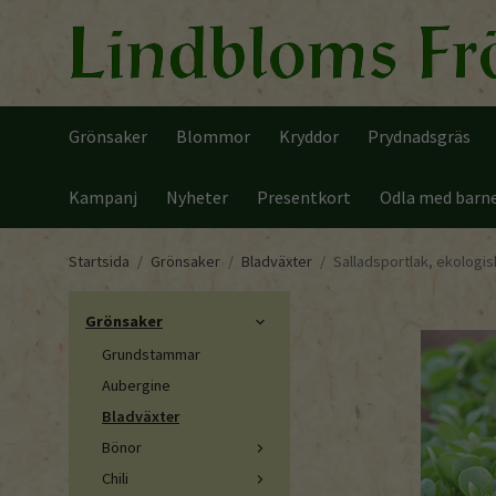
Grönsaker
Blommor
Kryddor
Prydnadsgräs
Kampanj
Nyheter
Presentkort
Odla med barn
Startsida
/
Grönsaker
/
Bladväxter
/
Salladsportlak, ekologis
Grönsaker
Grundstammar
Aubergine
Bladväxter
Bönor
Chili