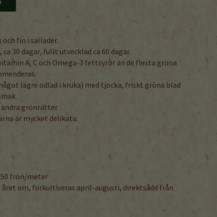
n
och fin i sallader.
ca 30 dagar, fullt utvecklad ca 60 dagar.
vitamin A, C och Omega-3 fettsyror än de flesta gröna
mmenderas.
ågot lägre odlad i kruka) med tjocka, friskt gröna blad
 smak.
 andra grönrätter.
arna är mycket delikata.
-50 frön/meter
 året om, förkultiveras april-augusti, direktsådd från