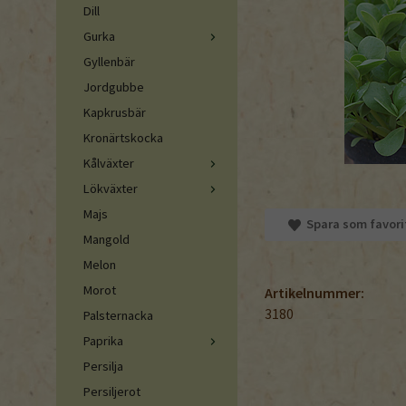
Dill
Gurka
Gyllenbär
Jordgubbe
Kapkrusbär
Kronärtskocka
Kålväxter
Lökväxter
Majs
Spara som favori
Mangold
Melon
Morot
Artikelnummer:
3180
Palsternacka
Paprika
Persilja
Persiljerot