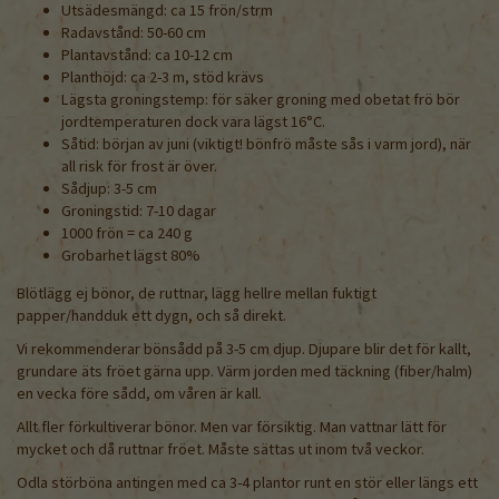
Utsädesmängd: ca 15 frön/strm
Radavstånd: 50-60 cm
Plantavstånd: ca 10-12 cm
Planthöjd: ca 2-3 m, stöd krävs
Lägsta groningstemp: för säker groning med obetat frö bör
jordtemperaturen dock vara lägst 16°C.
Såtid: början av juni (viktigt! bönfrö måste sås i varm jord), när
all risk för frost är över.
Sådjup: 3-5 cm
Groningstid: 7-10 dagar
1000 frön = ca 240 g
Grobarhet lägst 80%
Blötlägg ej bönor, de ruttnar, lägg hellre mellan fuktigt
papper/handduk ett dygn, och så direkt.
Vi rekommenderar bönsådd på 3-5 cm djup. Djupare blir det för kallt,
grundare äts fröet gärna upp. Värm jorden med täckning (fiber/halm)
en vecka före sådd, om våren är kall.
Allt fler förkultiverar bönor. Men var försiktig. Man vattnar lätt för
mycket och då ruttnar fröet. Måste sättas ut inom två veckor.
Odla störböna antingen med ca 3-4 plantor runt en stör eller längs ett