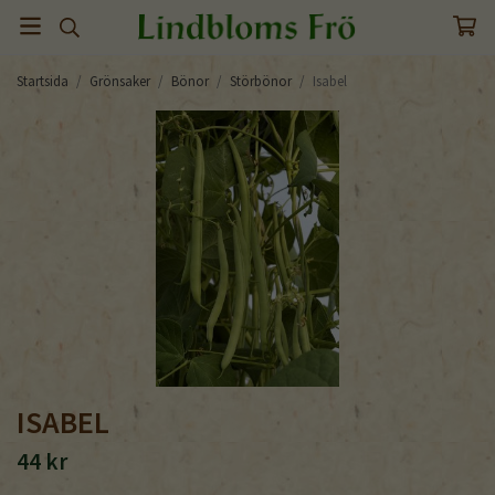
Startsida
/
Grönsaker
/
Bönor
/
Störbönor
/
Isabel
ISABEL
44 kr