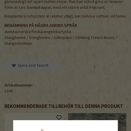
glesmaskigt nät spänt mellan störar. Man kan också göra en teepee-
form av t.ex. bambukäppar, med ett större antal frön runt.
Bönplantors rotsystem är relativt ytligt, kan behöva vattnas vid torka.
BENÄMNING PÅ NÅGRA ANDRA SPRÅK
danska/norska/finska/engelska/tyska
Stangbønne / Stangbønne / Salkopapu / Climbing French Beans /
Stangenbohnen
Spara som favorit
Artikelnummer:
1304
REKOMMENDERADE TILLBEHÖR TILL DENNA PRODUKT