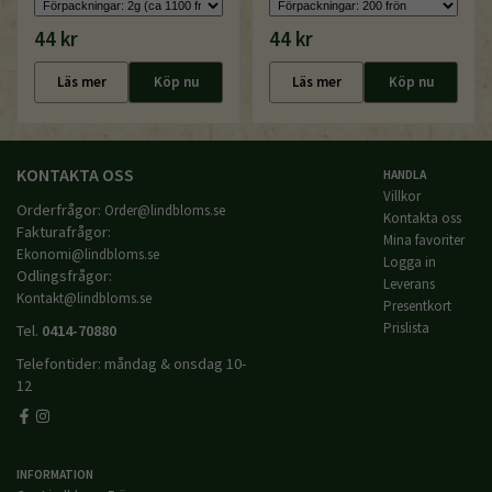
44 kr
44 kr
Läs mer
Köp nu
Läs mer
Köp nu
KONTAKTA OSS
HANDLA
Villkor
Orderfrågor:
Order@lindbloms.se
Kontakta oss
Fakturafrågor:
Mina favoriter
Ekonomi@lindbloms.se
Logga in
Odlingsfrågor:
Leverans
Kontakt@lindbloms.se
Presentkort
Prislista
Tel.
0414-70880
Telefontider: måndag & onsdag 10-
12
INFORMATION