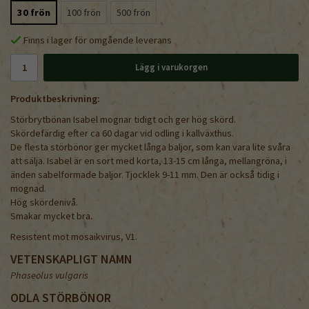
30 frön
100 frön
500 frön
Finns i lager för omgående leverans
Lägg i varukorgen
Produktbeskrivning:
Störbrytbönan Isabel mognar tidigt och ger hög skörd.
Skördefärdig efter ca 60 dagar vid odling i kallväxthus.
De flesta störbönor ger mycket långa baljor, som kan vara lite svåra
att sälja. Isabel är en sort med korta, 13-15 cm långa, mellangröna, i
änden sabelformade baljor. Tjocklek 9-11 mm. Den är också tidig i
mognad.
Hög skördenivå.
Smakar mycket bra.
Resistent mot mosaikvirus, V1.
VETENSKAPLIGT NAMN
Phaseolus vulgaris
ODLA STÖRBÖNOR