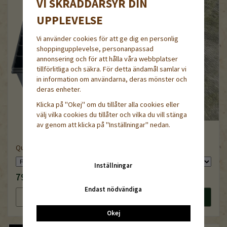
VI SKRÄDDARSYR DIN
UPPLEVELSE
Vi använder cookies för att ge dig en personlig
shoppingupplevelse, personanpassad
annonsering och för att hålla våra webbplatser
tillförlitliga och säkra. För detta ändamål samlar vi
in information om användarna, deras mönster och
deras enheter.
Klicka på "Okej" om du tillåter alla cookies eller
välj vilka cookies du tillåter och vilka du vill stänga
av genom att klicka på "Inställningar" nedan.
Fiberduk 22 g/kvm - 2,4m
QuickPot QP 35T
bred
Inställningar
79 kr
159 kr
Endast nödvändiga
Läs mer
Köp nu
Läs mer
Köp nu
Okej