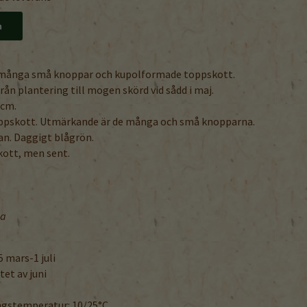
n
d många små knoppar och kupolformade toppskott.
rån plantering till mogen skörd vid sådd i maj.
 cm.
ppskott. Utmärkande är de många och små knopparna.
tan. Daggigt blågrön.
ott, men sent.
sa
5 mars-1 juli
utet av juni
ngstemperatur: 10/25°C