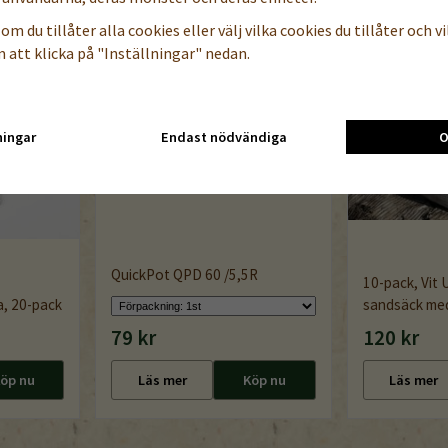
om du tillåter alla cookies eller välj vilka cookies du tillåter och vil
 att klicka på "Inställningar" nedan.
ningar
Endast nödvändiga
O
QuickPot QPD 60 /5,5R
10-pack, Vit 
, 20-pack
sandsäck me
79 kr
120 kr
öp nu
Läs mer
Köp nu
Läs mer