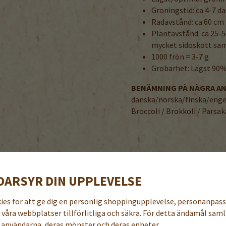
Groningstid: ca 4-7 d
Radavstånd: ca 60 cm
Plantavstånd: ca 25-5
mycket sidoskott sa
1000 frön = 3-7 g
Grobarhet: Lägst 90
BENÄMNING PÅ NÅGRA A
danska/norska/finska/enge
Broccoli / Brokkoli / Parsak
TILLBEHÖR TILL DENNA PRODUKT
DARSYR DIN UPPLEVELSE
kies för att ge dig en personlig shoppingupplevelse, personanpas
a våra webbplatser tillförlitliga och säkra. För detta ändamål samla
användarna, deras mönster och deras enheter.