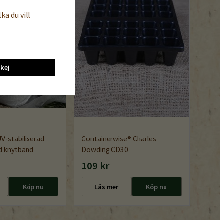
ka du vill
kej
UV-stabiliserad
Containerwise® Charles
d knytband
Dowding CD30
109 kr
Köp nu
Läs mer
Köp nu