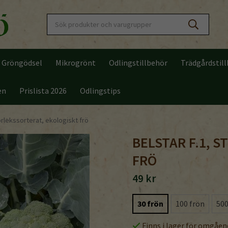
Gröngödsel
Mikrogrönt
Odlingstillbehör
Trädgårdstil
en
Prislista 2026
Odlingstips
orlekssorterat, ekologiskt frö
BELSTAR F.1, 
FRÖ
49 kr
30 frön
100 frön
500
Finns i lager för omgåen