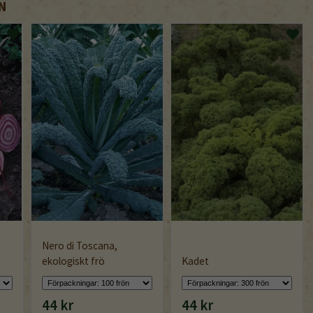
N
Nero di Toscana,
ekologiskt frö
Kadet
44 kr
44 kr