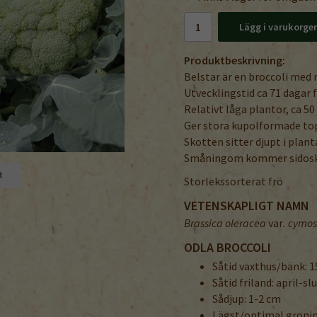
Lägg i varukorge
Produktbeskrivning:
Belstar är en broccoli me
Utvecklingstid ca 71 dagar f
Relativt låga plantor, ca 50
Ger stora kupolformade to
Skotten sitter djupt i plan
Småningom kommer sidosk
t
Storlekssorterat frö
VETENSKAPLIGT NAMN
Brassica oleracea
var
. cymo
ODLA BROCCOLI
Såtid växthus/bänk: 1
Såtid friland: april-sl
Sådjup: 1-2 cm
Lägst/optimal groni