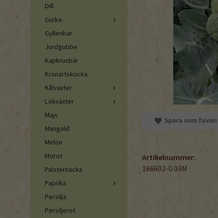
Dill
Gurka
Gyllenbär
Jordgubbe
Kapkrusbär
Kronärtskocka
Kålväxter
Lökväxter
Majs
Spara som favori
Mangold
Melon
Morot
Artikelnummer:
166602-0.03M
Palsternacka
Paprika
Persilja
Persiljerot