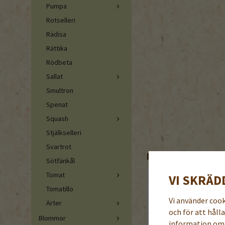
Pumpa
Rotselleri
Rädisa
Rättika
Rödbeta
Sallat
Smultron
Spenat
Squash
Stjälkselleri
Svartrot
REKOMMENDERADE 
Sötfänkål
Tomat
VI SKRÄD
Tomatillo
Vi använder coo
Ärter
och för att håll
Blommor
information om 