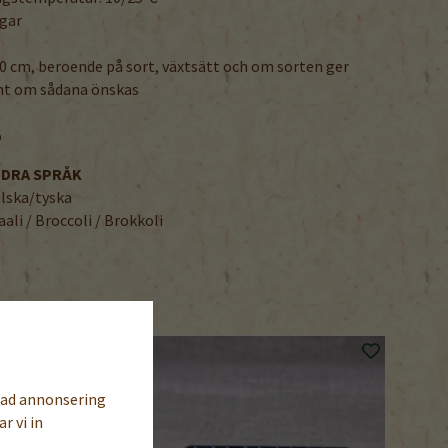
agar
0 cm, beroende på sort, växtsätt och om sorten ger
mt om sådana önskas
%
NDRA SPRÅK
lska/tyska
aali / Broccoli / Brokkoli
sad annonsering
r vi in