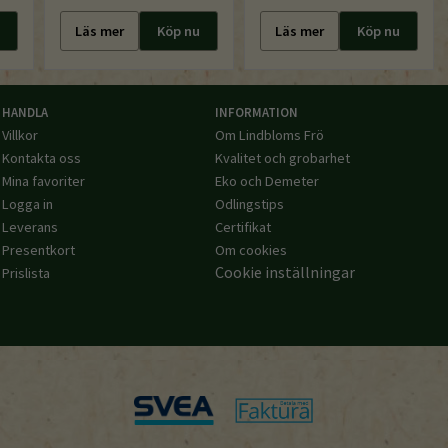
Läs mer
Köp nu
Läs mer
Köp nu
HANDLA
INFORMATION
Villkor
Om Lindbloms Frö
Kontakta oss
Kvalitet och grobarhet
Mina favoriter
Eko och Demeter
Logga in
Odlingstips
Leverans
Certifikat
Presentkort
Om cookies
Cookie inställningar
Prislista