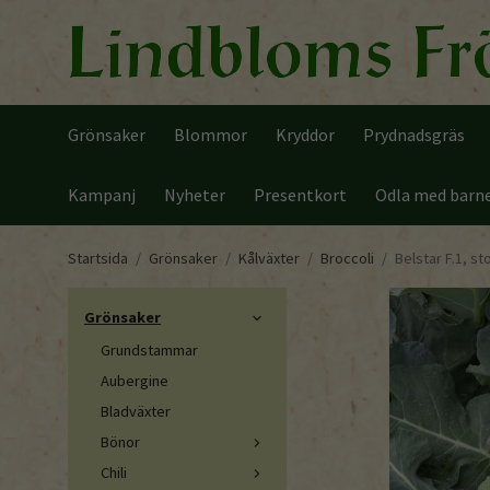
Grönsaker
Blommor
Kryddor
Prydnadsgräs
Kampanj
Nyheter
Presentkort
Odla med barn
Startsida
/
Grönsaker
/
Kålväxter
/
Broccoli
/
Belstar F.1, st
Grönsaker
Grundstammar
Aubergine
Bladväxter
Bönor
Chili