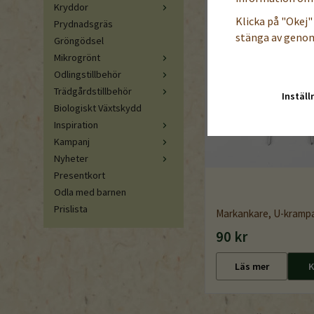
Kryddor
Klicka på "Okej" 
Prydnadsgräs
stänga av genom
Gröngödsel
Mikrogrönt
Odlingstillbehör
Trädgårdstillbehör
Inställ
Biologiskt Växtskydd
Inspiration
Kampanj
Nyheter
Presentkort
Odla med barnen
Prislista
Markankare, U-krampa
90 kr
Läs mer
K