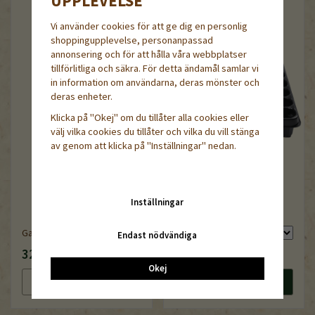
UPPLEVELSE
Vi använder cookies för att ge dig en personlig
shoppingupplevelse, personanpassad
annonsering och för att hålla våra webbplatser
tillförlitliga och säkra. För detta ändamål samlar vi
in information om användarna, deras mönster och
deras enheter.
Klicka på "Okej" om du tillåter alla cookies eller
välj vilka cookies du tillåter och vilka du vill stänga
av genom att klicka på "Inställningar" nedan.
Inställningar
QuickPot QPD 60 /5,5R
Garden Marker Artline
Endast nödvändiga
32 kr
79 kr
Okej
Läs mer
Köp nu
Läs mer
Köp nu