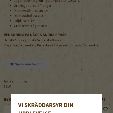
Lägst/optimal groningstemperatur: 10/25°C
Groningstid: ca 4-7 dagar
Plantavstånd: ca 50 cm
Radavstånd: ca 70 cm
Höjd: ca 90 cm
Grobarhet: Lägst 90%
BENÄMNING PÅ NÅGRA ANDRA SPRÅK
danska/norska/finska/engelska/tyska
Rosenkål / Rosenkål / Ruusukaali / Brussels Sprouts / Rosenkohl
Spara som favorit
Artikelnummer:
1710
REKOMMENDERADE TILLBEHÖR TILL DENNA PRODUKT
VI SKRÄDDARSYR DIN