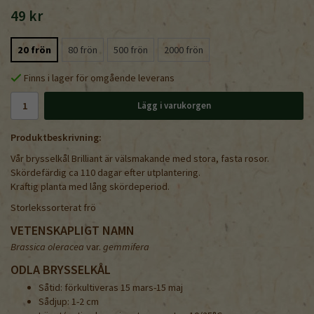
49 kr
20 frön
80 frön
500 frön
2000 frön
Finns i lager för omgående leverans
Lägg i varukorgen
Produktbeskrivning:
Vår brysselkål Brilliant är välsmakande med stora, fasta rosor.
Skördefärdig ca 110 dagar efter utplantering.
Kraftig planta med lång skördeperiod.
Storlekssorterat frö
VETENSKAPLIGT NAMN
Brassica oleracea
var.
gemmifera
ODLA BRYSSELKÅL
Såtid: förkultiveras 15 mars-15 maj
Sådjup: 1-2 cm