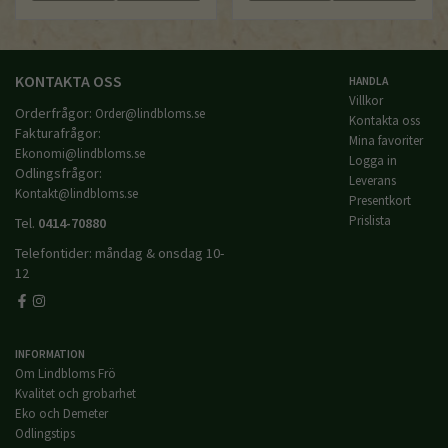
KONTAKTA OSS
HANDLA
Villkor
Orderfrågor:
Order@lindbloms.se
Kontakta oss
Fakturafrågor:
Mina favoriter
Ekonomi@lindbloms.se
Logga in
Odlingsfrågor:
Leverans
Kontakt@lindbloms.se
Presentkort
Prislista
Tel.
0414-70880
Telefontider: måndag & onsdag 10-
12
INFORMATION
Om Lindbloms Frö
Kvalitet och grobarhet
Eko och Demeter
Odlingstips