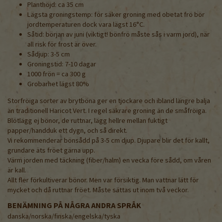
Planthöjd: ca 35 cm
Lägsta groningstemp: för säker groning med obetat frö bör
jordtemperaturen dock vara lägst 16°C.
Såtid: början av juni (viktigt! bönfrö måste sås i varm jord), när
all risk för frost är över.
Sådjup: 3-5 cm
Groningstid: 7-10 dagar
1000 frön = ca 300 g
Grobarhet lägst 80%
Storfröiga sorter av brytböna ger en tjockare och ibland längre balja
än traditionell Haricot Vert. I regel säkrare groning än de småfröiga.
Blötlägg ej bönor, de ruttnar, lägg hellre mellan fuktigt
papper/handduk ett dygn, och så direkt.
Vi rekommenderar bönsådd på 3-5 cm djup. Djupare blir det för kallt,
grundare äts fröet gärna upp.
Värm jorden med täckning (fiber/halm) en vecka före sådd, om våren
är kall.
Allt fler förkultiverar bönor. Men var försiktig. Man vattnar lätt för
mycket och då ruttnar fröet. Måste sättas ut inom två veckor.
BENÄMNING PÅ NÅGRA ANDRA SPRÅK
danska/norska/finska/engelska/tyska