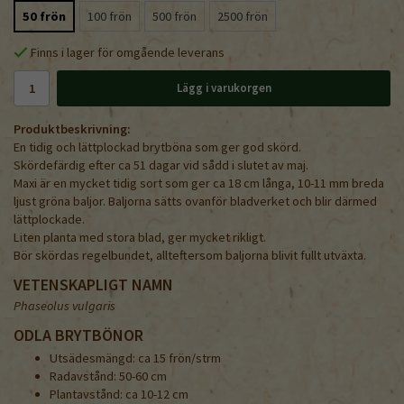
50 frön
100 frön
500 frön
2500 frön
Finns i lager för omgående leverans
Lägg i varukorgen
Produktbeskrivning:
En tidig och lättplockad brytböna som ger god skörd.
Skördefärdig efter ca 51 dagar vid sådd i slutet av maj.
Maxi är en mycket tidig sort som ger ca 18 cm långa, 10-11 mm breda
ljust gröna baljor. Baljorna sätts ovanför bladverket och blir därmed
lättplockade.
Liten planta med stora blad, ger mycket rikligt.
Bör skördas regelbundet, allteftersom baljorna blivit fullt utväxta.
VETENSKAPLIGT NAMN
Phaseolus vulgaris
ODLA BRYTBÖNOR
Utsädesmängd: ca 15 frön/strm
Radavstånd: 50-60 cm
Plantavstånd: ca 10-12 cm