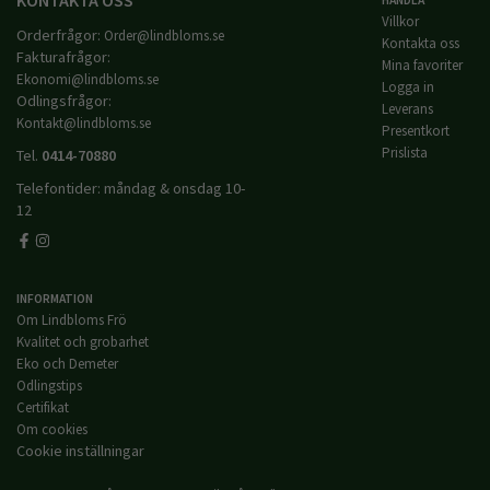
Villkor
Orderfrågor:
Order@lindbloms.se
Kontakta oss
Fakturafrågor:
Mina favoriter
Ekonomi@lindbloms.se
Logga in
Odlingsfrågor:
Leverans
Kontakt@lindbloms.se
Presentkort
Prislista
Tel.
0414-70880
Telefontider: måndag & onsdag 10-
12
INFORMATION
Om Lindbloms Frö
Kvalitet och grobarhet
Eko och Demeter
Odlingstips
Certifikat
Om cookies
Cookie inställningar