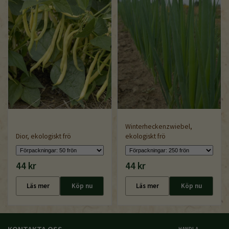
Winterheckenzwiebel,
Dior, ekologiskt frö
ekologiskt frö
44 kr
44 kr
Läs mer
Köp nu
Läs mer
Köp nu
KONTAKTA OSS
HANDLA