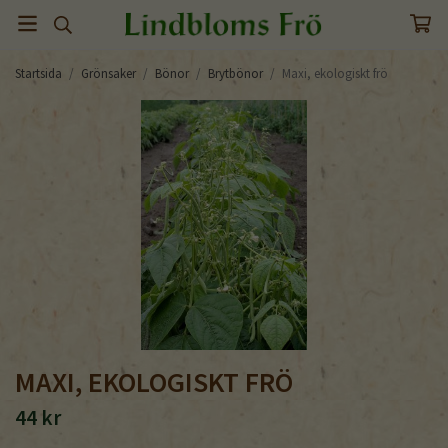
Startsida
/
Grönsaker
/
Bönor
/
Brytbönor
/
Maxi, ekologiskt frö
MAXI, EKOLOGISKT FRÖ
44 kr