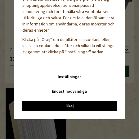
shoppingupplevelse, personanpassad
annonsering och för att hålla våra webbplatser
tillförlitliga och säkra. För detta ändamål samlar vi
in information om användarna, deras mönster och
deras enheter.
Klicka på "Okej" om du tillåter alla cookies eller
QuickPot QP 35T
välj vilka cookies du tillåter och vilka du vill stänga
Garden Marker Artline
av genom att klicka på "Inställningar" nedan.
32 kr
79 kr
Läs mer
Köp nu
Läs mer
Köp nu
Inställningar
Endast nödvändiga
Okej