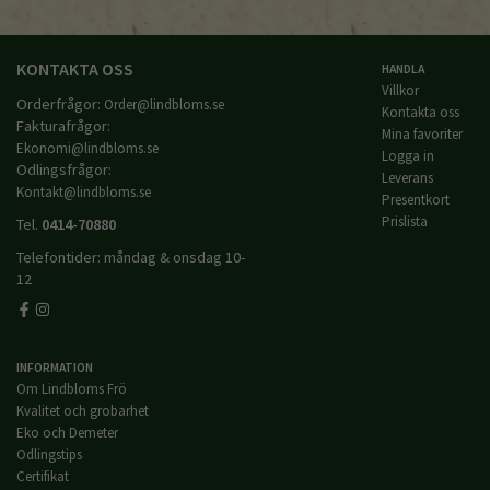
KONTAKTA OSS
HANDLA
Villkor
Orderfrågor:
Order@lindbloms.se
Kontakta oss
Fakturafrågor:
Mina favoriter
Ekonomi@lindbloms.se
Logga in
Odlingsfrågor:
Leverans
Kontakt@lindbloms.se
Presentkort
Prislista
Tel.
0414-70880
Telefontider: måndag & onsdag 10-
12
INFORMATION
Om Lindbloms Frö
Kvalitet och grobarhet
Eko och Demeter
Odlingstips
Certifikat