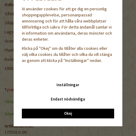
Odling
Vi använder cookies för att ge dig en personlig
Såtid: förkultiveras eller direktsås i april-slutet av juni
shoppingupplevelse, personanpassad
annonsering och för att hålla våra webbplatser
Sådjup: 1-2 cm
tillförlitliga och säkra. För detta ändamål samlar vi
Lägst/optimal groningstemperatur: 10/25°C
in information om användarna, deras mönster och
deras enheter.
Groningstid: ca 4-7 dagar
Klicka på "Okej" om du tillåter alla cookies eller
Plantavstånd: ca 50 cm
välj vilka cookies du tillåter och vilka du vill stänga
Radavstånd: ca 70 cm
av genom att klicka på "Inställningar" nedan.
1000 frön=1M= ca 3 g
Inställningar
Tyvärr ingår inte denna produkt i vårt sortiment för tillfället.
Endast nödvändiga
Till butikens startsida »
Okej
Sitemap »
Artikelnummer:
175502-0.2M