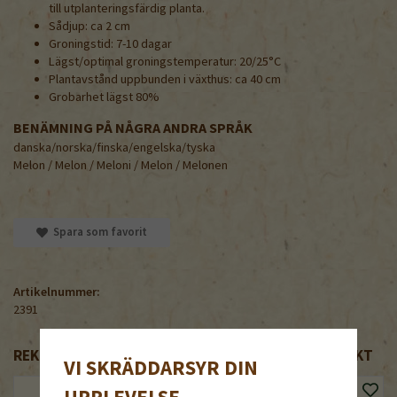
till utplanteringsfärdig planta.
Sådjup: ca 2 cm
Groningstid: 7-10 dagar
Lägst/optimal groningstemperatur: 20/25°C
Plantavstånd uppbunden i växthus: ca 40 cm
Grobarhet lägst 80%
BENÄMNING PÅ NÅGRA ANDRA SPRÅK
danska/norska/finska/engelska/tyska
Melon / Melon / Meloni / Melon / Melonen
Spara som favorit
Artikelnummer:
2391
REKOMMENDERADE TILLBEHÖR TILL DENNA PRODUKT
VI SKRÄDDARSYR DIN
UPPLEVELSE