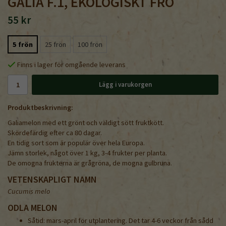
GALIA F.1, EKOLOGISKT FRÖ
55 kr
5 frön
25 frön
100 frön
Finns i lager för omgående leverans
Lägg i varukorgen
Produktbeskrivning:
Galiamelon med ett grönt och väldigt sött fruktkött.
Skördefärdig efter ca 80 dagar.
En tidig sort som är populär över hela Europa.
Jämn storlek, något över 1 kg, 3-4 frukter per planta.
De omogna frukterna är grågröna, de mogna gulbruna.
VETENSKAPLIGT NAMN
Cucumis melo
ODLA MELON
Såtid: mars-april för utplantering. Det tar 4-6 veckor från sådd