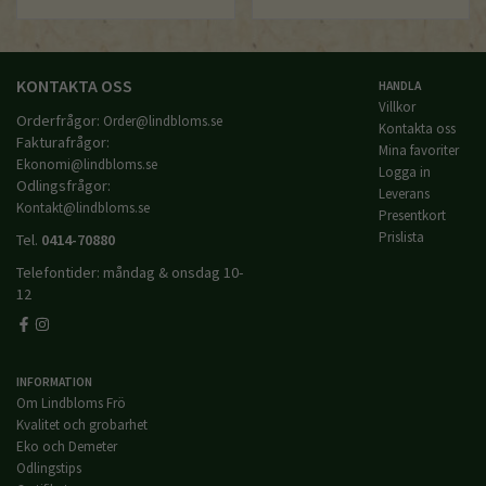
KONTAKTA OSS
HANDLA
Villkor
Orderfrågor:
Order@lindbloms.se
Kontakta oss
Fakturafrågor:
Mina favoriter
Ekonomi@lindbloms.se
Logga in
Odlingsfrågor:
Leverans
Kontakt@lindbloms.se
Presentkort
Prislista
Tel.
0414-70880
Telefontider: måndag & onsdag 10-
12
INFORMATION
Om Lindbloms Frö
Kvalitet och grobarhet
Eko och Demeter
Odlingstips