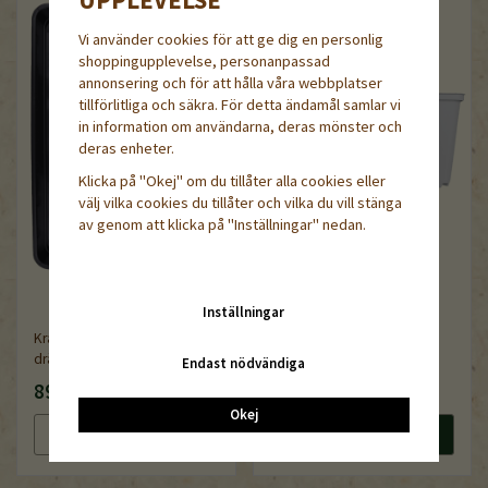
Vi använder cookies för att ge dig en personlig
shoppingupplevelse, personanpassad
annonsering och för att hålla våra webbplatser
tillförlitliga och säkra. För detta ändamål samlar vi
in information om användarna, deras mönster och
deras enheter.
Klicka på "Okej" om du tillåter alla cookies eller
välj vilka cookies du tillåter och vilka du vill stänga
av genom att klicka på "Inställningar" nedan.
Inställningar
Kraftig plantlåda utan
Grå fyrkantskruka 9cm, 44-
dränering
pack
Endast nödvändiga
89 kr
140 kr
Okej
Läs mer
Köp nu
Läs mer
Köp nu