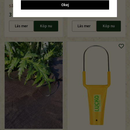
avstånd 9,1 cm / 1002-22
Okej
Såmaskin Earthway (1001-B)
(rödbeta, palsternacka)
3 500 kr
250 kr
Läs mer
Köp nu
Läs mer
Köp nu