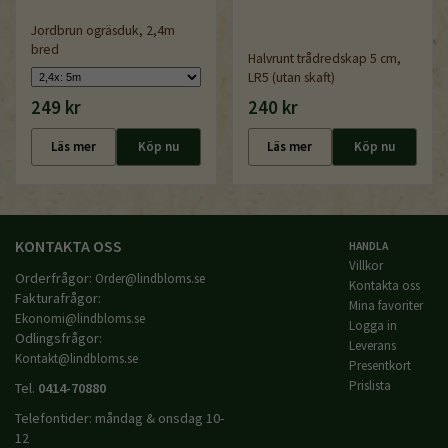
Jordbrun ogräsduk, 2,4m
bred
Halvrunt trådredskap 5 cm,
LR5 (utan skaft)
249 kr
240 kr
Läs mer
Köp nu
Läs mer
Köp nu
KONTAKTA OSS
HANDLA
Villkor
Orderfrågor:
Order@lindbloms.se
Kontakta oss
Fakturafrågor:
Mina favoriter
Ekonomi@lindbloms.se
Logga in
Odlingsfrågor:
Leverans
Kontakt@lindbloms.se
Presentkort
Prislista
Tel.
0414-70880
Telefontider: måndag & onsdag 10-
12