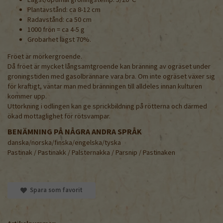
Plantavstånd: ca 8-12 cm
Radavstånd: ca 50 cm
1000 frön = ca 4-5 g
Grobarhet lägst 70%.
Fröet är mörkergroende.
Då fröet är mycket långsamtgroende kan bränning av ogräset under
groningstiden med gasolbrännare vara bra. Om inte ogräset växer sig
för kraftigt, väntar man med bränningen till alldeles innan kulturen
kommer upp.
Uttorkning i odlingen kan ge sprickbildning på rötterna och därmed
ökad mottaglighet för rötsvampar.
BENÄMNING PÅ NÅGRA ANDRA SPRÅK
danska/norska/finska/engelska/tyska
Pastinak / Pastinakk / Palsternakka / Parsnip / Pastinaken
Spara som favorit