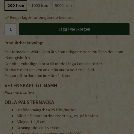
200 frön
1000 frön
5000 frön
Finns i lager för omgående leverans
Lägg i varukorgen
Produktbeskrivning:
Palsternackan White Gem är våran tidigaste sort. Nu finns den som
ekologiskt frö.
Ger vita, enhetliga, korta till medellånga koniska rötter.
Bredare över nacken än de än andra sorterna. Slät.
Passar på jordar som inte är så djupa.
VETENSKAPLIGT NAMN
Pastinaca sativa
ODLA PALSTERNACKA
Utsädesmängd: ca 25 frön/meter
Såtid: så snart jorden reder sig, ev. på hösten
Sådjup: 1-1,5 cm
Groningstid: ca 3 veckor
Lägst/optimal groningstemp: 5/20°C