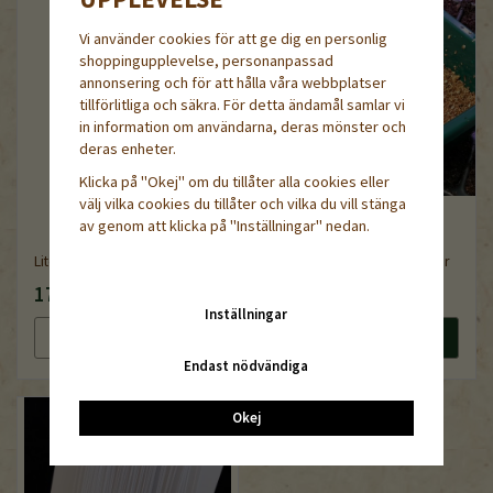
Vi använder cookies för att ge dig en personlig
shoppingupplevelse, personanpassad
annonsering och för att hålla våra webbplatser
tillförlitliga och säkra. För detta ändamål samlar vi
in information om användarna, deras mönster och
deras enheter.
Klicka på "Okej" om du tillåter alla cookies eller
välj vilka cookies du tillåter och vilka du vill stänga
av genom att klicka på "Inställningar" nedan.
Liten såask för bredsådd
Vermikulit fin, 1-3 mm, 5liter
17 kr
99 kr
Inställningar
Läs mer
Köp nu
Läs mer
Köp nu
Endast nödvändiga
Okej