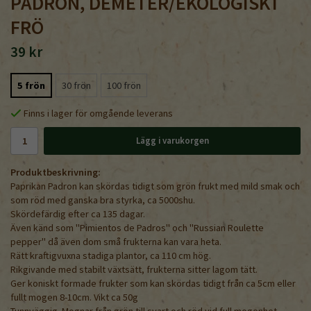
PADRON, DEMETER/EKOLOGISKT
FRÖ
39 kr
5 frön
30 frön
100 frön
Finns i lager för omgående leverans
Lägg i varukorgen
Produktbeskrivning:
Paprikan Padron kan skördas tidigt som grön frukt med mild smak och
som röd med ganska bra styrka, ca 5000shu.
Skördefärdig efter ca 135 dagar.
Även känd som "Pimientos de Padros" och "Russian Roulette
pepper" då även dom små frukterna kan vara heta.
Rätt kraftigvuxna stadiga plantor, ca 110 cm hög.
Rikgivande med stabilt växtsätt, frukterna sitter lagom tätt.
Ger koniskt formade frukter som kan skördas tidigt från ca 5cm eller
fullt mogen 8-10cm. Vikt ca 50g
Tunnväggig. Mognar från grön till svart och röd vid full mogenhet.