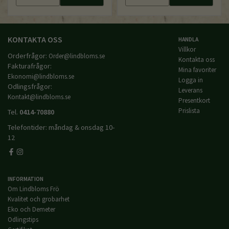
KONTAKTA OSS
HANDLA
Villkor
Orderfrågor:
Order@lindbloms.se
Kontakta oss
Fakturafrågor:
Mina favoriter
Ekonomi@lindbloms.se
Logga in
Odlingsfrågor:
Leverans
Kontakt@lindbloms.se
Presentkort
Prislista
Tel.
0414-70880
Telefontider: måndag & onsdag 10-
12
INFORMATION
Om Lindbloms Frö
Kvalitet och grobarhet
Eko och Demeter
Odlingstips