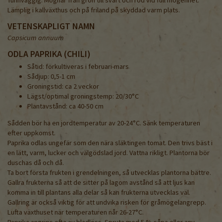
Lämplig i kallväxthus och på friland på skyddad varm plats.
VETENSKAPLIGT NAMN
Capsicum annuum
ODLA PAPRIKA (CHILI)
Såtid: förkultiveras i februari-mars
Sådjup: 0,5-1 cm
Groningstid: ca 2 veckor
Lägst/optimal groningstemp: 20/30°C
Plantavstånd: ca 40-50 cm
Sådden bör ha en jordtemperatur av 20-24°C. Sänk temperaturen
efter uppkomst.
Paprika odlas ungefär som den nära släktingen tomat. Den trivs bäst i
en lätt, varm, lucker och välgödslad jord. Vattna rikligt. Plantorna bör
duschas då och då.
Ta bort första frukten i grendelningen, så utvecklas plantorna bättre.
Gallra frukterna så att de sitter på lagom avstånd så att ljus kan
komma in till plantans alla delar så kan frukterna utvecklas väl.
Gallring är också viktig för att undvika risken för gråmögelangrepp.
Lufta växthuset när temperaturen når 26-27°C.
Paprika angrips ofta av bladlöss. Spruta med 5 % såpa eller anv.