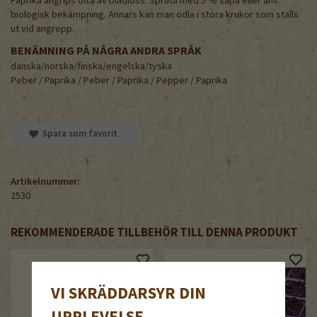
biologisk bekämpning. Annars kan man odla i stora krukor som ställs
ut vid angrepp.
BENÄMNING PÅ NÅGRA ANDRA SPRÅK
danska/norska/finska/engelska/tyska
Peber / Paprika / Peber / Paprika / Pepper / Paprika
Spara som favorit
Artikelnummer:
2530
REKOMMENDERADE TILLBEHÖR TILL DENNA PRODUKT
VI SKRÄDDARSYR DIN
UPPLEVELSE